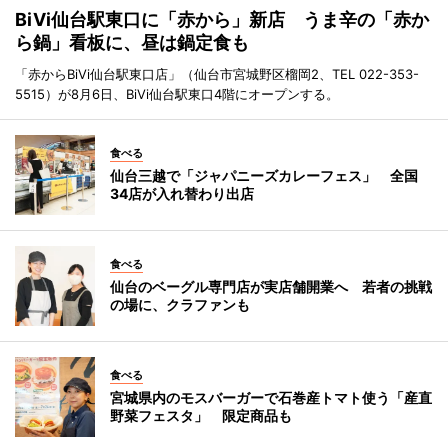
BiVi仙台駅東口に「赤から」新店 うま辛の「赤か
ら鍋」看板に、昼は鍋定食も
「赤からBiVi仙台駅東口店」（仙台市宮城野区榴岡2、TEL 022-353-
5515）が8月6日、BiVi仙台駅東口4階にオープンする。
食べる
仙台三越で「ジャパニーズカレーフェス」 全国
34店が入れ替わり出店
食べる
仙台のベーグル専門店が実店舗開業へ 若者の挑戦
の場に、クラファンも
食べる
宮城県内のモスバーガーで石巻産トマト使う「産直
野菜フェスタ」 限定商品も