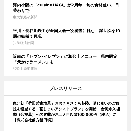
河内小阪の「cuisine HAGI」が2周年 旬の食材使い、日
替わりで
東大阪経済新聞
平川・長谷川鉄工が全国大会一次審査に挑む 浮世絵を10
層の鉄板で再現
弘前経済新聞
近畿の「セブン-イレブン」に和歌山メニュー 県内限定
「天かけラーメン」も
和歌山経済新聞
プレスリリース
東北初「竹田式古墳墓」おおさきさくら花陵、墓じまいのご負
担を軽減する「墓じまいアシストプラン」を開始 ─ 合同永久埋
葬（合祀墓）への改葬がお二人目以降100,000円（税込）に
【株式会社前方後円墳】