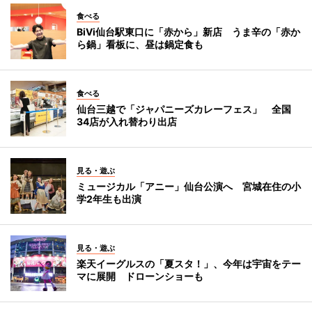
食べる
BiVi仙台駅東口に「赤から」新店 うま辛の「赤か
ら鍋」看板に、昼は鍋定食も
食べる
仙台三越で「ジャパニーズカレーフェス」 全国
34店が入れ替わり出店
見る・遊ぶ
ミュージカル「アニー」仙台公演へ 宮城在住の小
学2年生も出演
見る・遊ぶ
楽天イーグルスの「夏スタ！」、今年は宇宙をテー
マに展開 ドローンショーも