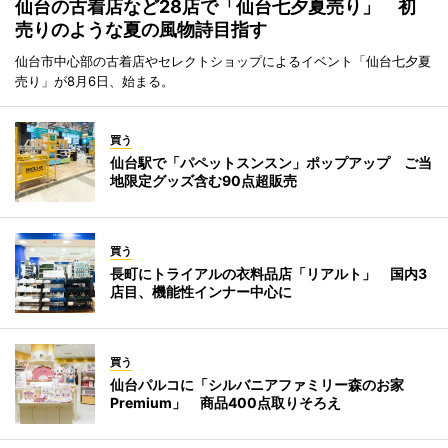
仙台の古着店など28店で「仙台七夕夏売り」 初
売りのような夏の風物詩目指す
仙台市中心部の古着店やセレクトショップによるイベント「仙台七夕夏
売り」が8月6日、始まる。
買う
仙台駅で「パペットスンスン」ポップアップ ご当
地限定グッズ含む90点超販売
買う
長町にトライアルの衣料品店「リアルト」 国内3
店目、機能性インナー中心に
買う
仙台パルコに「シルバニアファミリー森のお家
Premium」 商品400点取りそろえ