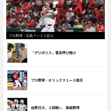
プロ野球・広島７―１１巨人
「デジポリス」普及呼び掛け
プロ野球・オリックス１―３楽天
佐野日大、２回戦へ 高校野球