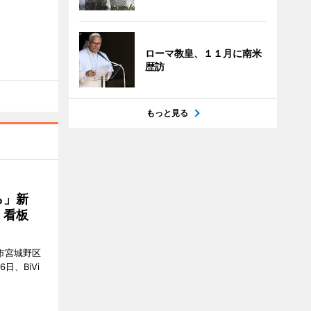
ローマ教皇、１１月に南米
歴訪
もっと見る
ら」新
」看板
市宮城野区
6日、BiVi