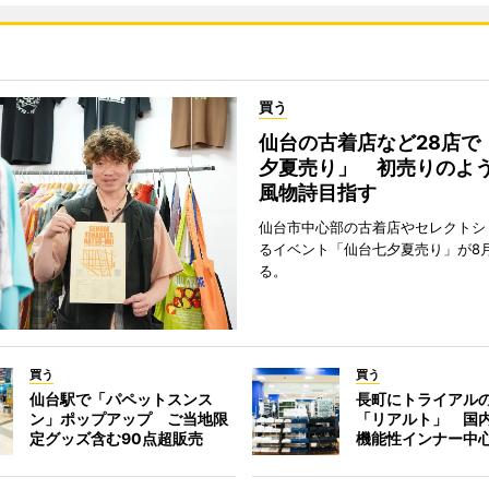
買う
仙台の古着店など28店で
夕夏売り」 初売りのよ
風物詩目指す
仙台市中心部の古着店やセレクトシ
るイベント「仙台七夕夏売り」が8
る。
買う
買う
仙台駅で「パペットスンス
長町にトライアル
ン」ポップアップ ご当地限
「リアルト」 国
定グッズ含む90点超販売
機能性インナー中