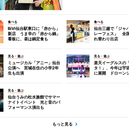
食べる
食べる
BiVi仙台駅東口に「赤から」
仙台三越で「ジャ
新店 うま辛の「赤から鍋」
レーフェス」 全国
看板に、昼は鍋定食も
れ替わり出店
見る・遊ぶ
見る・遊ぶ
ミュージカル「アニー」仙台
楽天イーグルスの
公演へ 宮城在住の小学2年
タ！」、今年は宇
生も出演
に展開 ドローン
見る・遊ぶ
仙台うみの杜水族館でサマー
ナイトイベント 光と音のパ
フォーマンス演出も
もっと見る