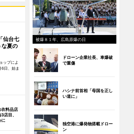
「仙台七
被爆８１年、広島原爆の日
うな夏の
ドローン企業社長、車爆破
ョップによ
で重傷
月6日、始ま
ハシナ前首相「母国を正し
い道に」
の衣料品店
内3店目、
心に
独空港に爆発物搭載ドロー
ン