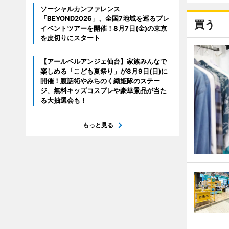
ソーシャルカンファレンス
「BEYOND2026」、全国7地域を巡るプレ
買う
イベントツアーを開催！8月7日(金)の東京
を皮切りにスタート
【アールベルアンジェ仙台】家族みんなで
楽しめる「こども夏祭り」が8月9日(日)に
開催！腹話術やみちのく織姫隊のステー
ジ、無料キッズコスプレや豪華景品が当た
る大抽選会も！
もっと見る