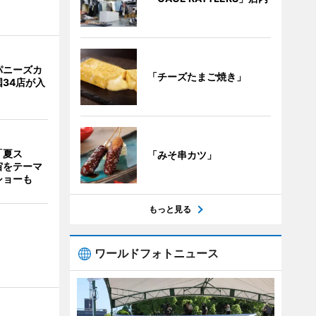
パニーズカ
「チーズたまご焼き」
34店が入
「夏ス
「みそ串カツ」
宙をテーマ
ショーも
もっと見る
ワールドフォトニュース