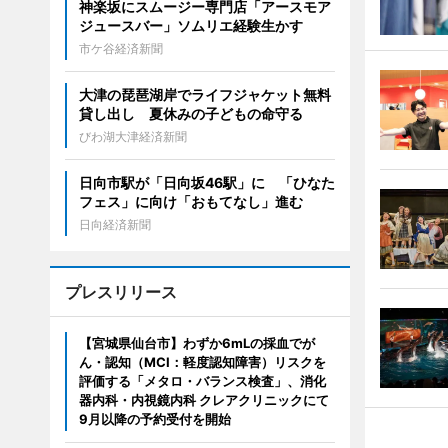
神楽坂にスムージー専門店「アースモア
ジュースバー」ソムリエ経験生かす
市ケ谷経済新聞
大津の琵琶湖岸でライフジャケット無料
貸し出し 夏休みの子どもの命守る
びわ湖大津経済新聞
日向市駅が「日向坂46駅」に 「ひなた
フェス」に向け「おもてなし」進む
日向経済新聞
プレスリリース
【宮城県仙台市】わずか6mLの採血でが
ん・認知（MCI：軽度認知障害）リスクを
評価する「メタロ・バランス検査」、消化
器内科・内視鏡内科 クレアクリニックにて
9月以降の予約受付を開始