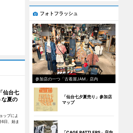
フォトフラッシュ
参加店の一つ「古着屋JAM」店内
「仙台七
「仙台七夕夏売り」参加店
うな夏の
マップ
ョップによ
月6日、始ま
「CAGE RATTLERS」店内