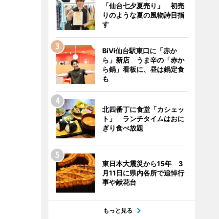
「仙台七夕夏売り」 初売
りのような夏の風物詩目指
す
BiVi仙台駅東口に「赤か
ら」新店 うま辛の「赤か
ら鍋」看板に、昼は鍋定食
も
北四番丁に食堂「カシェッ
ト」 ランチタイムはおに
ぎり食べ放題
東日本大震災から15年 3
月11日に県内各所で追悼行
事や献花台
もっと見る