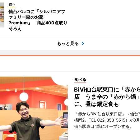
買う
仙台パルコに「シルバニアフ
ァミリー森のお家
Premium」 商品400点取り
そろえ
もっと見る
食べる
BiVi仙台駅東口に「赤か
店 うま辛の「赤から鍋
に、昼は鍋定食も
「赤からBiVi仙台駅東口店」（仙台
榴岡2、TEL 022-353-5515）が8月
仙台駅東口4階にオープンする。