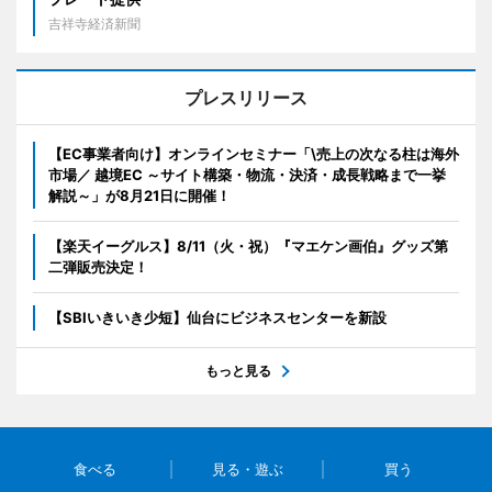
吉祥寺経済新聞
プレスリリース
【EC事業者向け】オンラインセミナー「\売上の次なる柱は海外
市場／ 越境EC ～サイト構築・物流・決済・成長戦略まで一挙
解説～」が8月21日に開催！
【楽天イーグルス】8/11（火・祝）『マエケン画伯』グッズ第
二弾販売決定！
【SBIいきいき少短】仙台にビジネスセンターを新設
もっと見る
食べる
見る・遊ぶ
買う