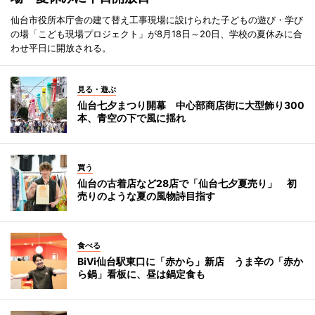
仙台市役所本庁舎の建て替え工事現場に設けられた子どもの遊び・学び
の場「こども現場プロジェクト」が8月18日～20日、学校の夏休みに合
わせ平日に開放される。
見る・遊ぶ
仙台七夕まつり開幕 中心部商店街に大型飾り300
本、青空の下で風に揺れ
買う
仙台の古着店など28店で「仙台七夕夏売り」 初
売りのような夏の風物詩目指す
食べる
BiVi仙台駅東口に「赤から」新店 うま辛の「赤か
ら鍋」看板に、昼は鍋定食も