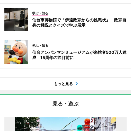
学ぶ・知る
仙台市博物館で「伊達政宗からの挑戦状」 政宗自
身の解説とクイズで学ぶ展示
学ぶ・知る
仙台アンパンマンミュージアムが来館者500万人達
成 15周年の節目前に
もっと見る
見る・遊ぶ