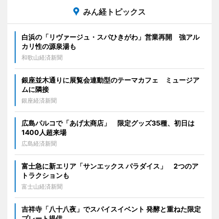
みん経トピックス
白浜の「リヴァージュ・スパひきがわ」営業再開 強アル
カリ性の源泉湯も
和歌山経済新聞
銀座並木通りに展覧会連動型のテーマカフェ ミュージア
ムに隣接
銀座経済新聞
広島パルコで「あげ太商店」 限定グッズ35種、初日は
1400人超来場
広島経済新聞
富士急に新エリア「サンエックス パラダイス」 2つのア
トラクションも
富士山経済新聞
吉祥寺「八十八夜」でスパイスイベント 発酵と重ねた限定
プレート提供