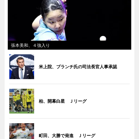
張本美和、４強入り
米上院、ブランチ氏の司法長官人事承認
柏、開幕白星 Ｊリーグ
町田、大勝で発進 Ｊリーグ