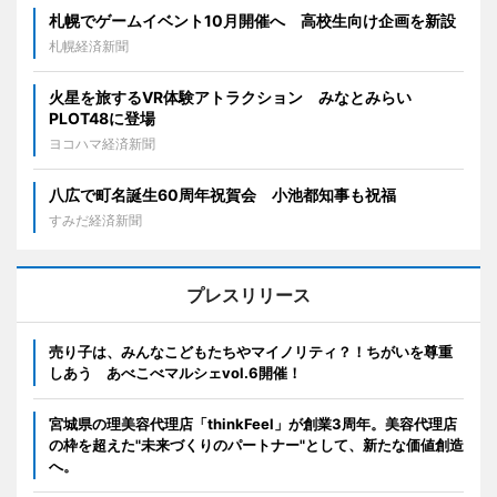
札幌でゲームイベント10月開催へ 高校生向け企画を新設
札幌経済新聞
火星を旅するVR体験アトラクション みなとみらい
PLOT48に登場
ヨコハマ経済新聞
八広で町名誕生60周年祝賀会 小池都知事も祝福
すみだ経済新聞
プレスリリース
売り子は、みんなこどもたちやマイノリティ？！ちがいを尊重
しあう あべこべマルシェvol.6開催！
宮城県の理美容代理店「thinkFeel」が創業3周年。美容代理店
の枠を超えた"未来づくりのパートナー"として、新たな価値創造
へ。