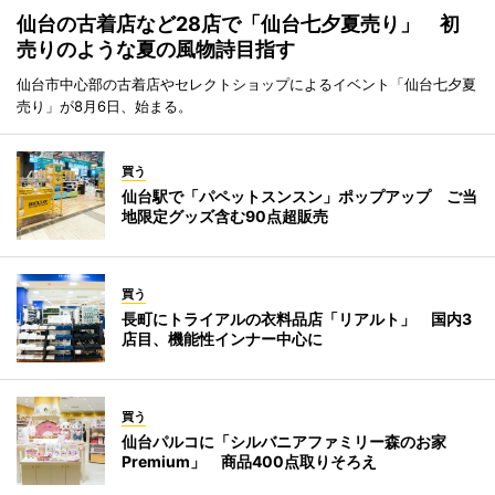
仙台の古着店など28店で「仙台七夕夏売り」 初
売りのような夏の風物詩目指す
仙台市中心部の古着店やセレクトショップによるイベント「仙台七夕夏
売り」が8月6日、始まる。
買う
仙台駅で「パペットスンスン」ポップアップ ご当
地限定グッズ含む90点超販売
買う
長町にトライアルの衣料品店「リアルト」 国内3
店目、機能性インナー中心に
買う
仙台パルコに「シルバニアファミリー森のお家
Premium」 商品400点取りそろえ