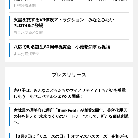
札幌経済新聞
火星を旅するVR体験アトラクション みなとみらい
PLOT48に登場
ヨコハマ経済新聞
八広で町名誕生60周年祝賀会 小池都知事も祝福
すみだ経済新聞
プレスリリース
売り子は、みんなこどもたちやマイノリティ？！ちがいを尊重
しあう あべこべマルシェvol.6開催！
宮城県の理美容代理店「thinkFeel」が創業3周年。美容代理店
の枠を超えた"未来づくりのパートナー"として、新たな価値創造
へ。
【8月8日は「リユースの日」】オフィスバスターズ、令和8年8