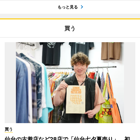
もっと見る
買う
買う
仙台の古着店など28店で「仙台七夕夏売り」 初