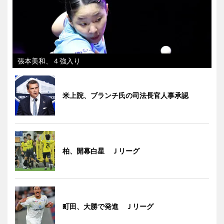
張本美和、４強入り
米上院、ブランチ氏の司法長官人事承認
柏、開幕白星 Ｊリーグ
町田、大勝で発進 Ｊリーグ