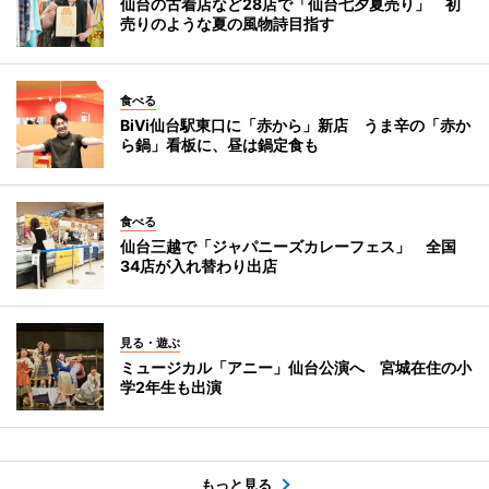
仙台の古着店など28店で「仙台七夕夏売り」 初
売りのような夏の風物詩目指す
食べる
BiVi仙台駅東口に「赤から」新店 うま辛の「赤か
ら鍋」看板に、昼は鍋定食も
食べる
仙台三越で「ジャパニーズカレーフェス」 全国
34店が入れ替わり出店
見る・遊ぶ
ミュージカル「アニー」仙台公演へ 宮城在住の小
学2年生も出演
もっと見る