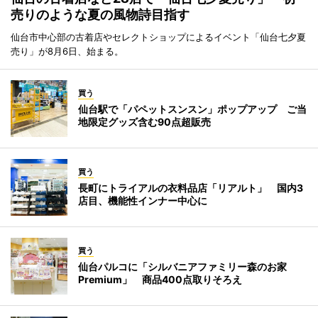
売りのような夏の風物詩目指す
仙台市中心部の古着店やセレクトショップによるイベント「仙台七夕夏
売り」が8月6日、始まる。
買う
仙台駅で「パペットスンスン」ポップアップ ご当
地限定グッズ含む90点超販売
買う
長町にトライアルの衣料品店「リアルト」 国内3
店目、機能性インナー中心に
買う
仙台パルコに「シルバニアファミリー森のお家
Premium」 商品400点取りそろえ