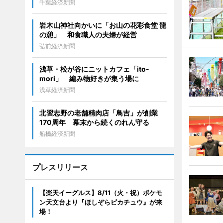
千葉経済新聞
岩木山神社向かいに「お山の花彩食堂 龍
の憩」 和食職人の夫婦が経営
弘前経済新聞
浅草・松が谷にニットカフェ「ito-
mori」 編み物好きが集う場に
浅草経済新聞
北習志野の老舗精肉店「鳥吉」が創業
170周年 幕末から続くのれん守る
船橋経済新聞
プレスリリース
【楽天イーグルス】8/11（火・祝）ポケモ
ン天文台より『ほしぞらピカチュウ』が来
場！