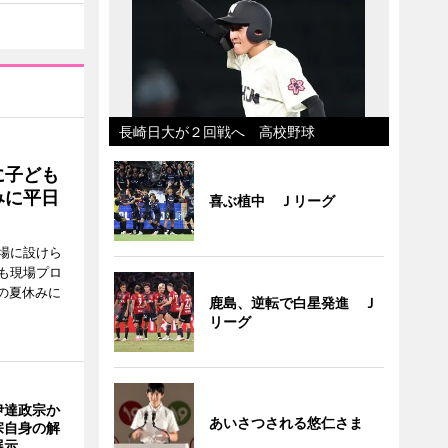
長崎日大が２回戦へ 高校野球
に子ども
みに平日
喜ぶ植中 Ｊリーグ
場に設けら
も現場プロ
校の夏休みに
鹿島、逆転で白星発進 Ｊ
リーグ
伊達政宗か
あいさつされる悠仁さま
宗自身の解
展示