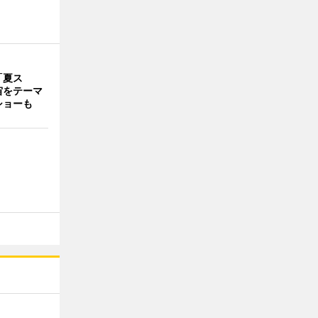
「夏ス
宙をテーマ
ショーも