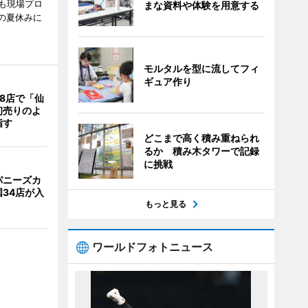
も現場プロ
まな資料や体験を用意する
校の夏休みに
モルタルを型に流してフィ
ギュア作り
8店で「仙
初売りのよ
指す
どこまで高く積み重ねられ
るか 積み木タワーで記録
に挑戦
パニーズカ
34店が入
もっと見る
ワールドフォトニュース