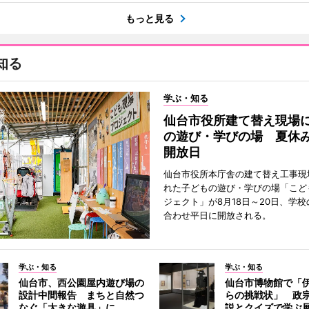
もっと見る
知る
学ぶ・知る
仙台市役所建て替え現場
の遊び・学びの場 夏休
開放日
仙台市役所本庁舎の建て替え工事現
れた子どもの遊び・学びの場「こど
ジェクト」が8月18日～20日、学
合わせ平日に開放される。
学ぶ・知る
学ぶ・知る
仙台市、西公園屋内遊び場の
仙台市博物館で「
設計中間報告 まちと自然つ
らの挑戦状」 政
なぐ「大きな遊具」に
説とクイズで学ぶ