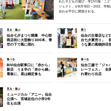
れた子どもの遊び・学びの場「こど
ジェクト」が8月18日～20日、学
合わせ平日に開放される。
見る・遊ぶ
買う
仙台七夕まつり開幕 中心部
仙台の古着店など2
商店街に大型飾り300本、青
台七夕夏売り」 
空の下で風に揺れ
うな夏の風物詩目
食べる
食べる
BiVi仙台駅東口に「赤から」
仙台三越で「ジャ
新店 うま辛の「赤から鍋」
レーフェス」 全国
看板に、昼は鍋定食も
れ替わり出店
見る・遊ぶ
ミュージカル「アニー」仙台
公演へ 宮城在住の小学2年
生も出演