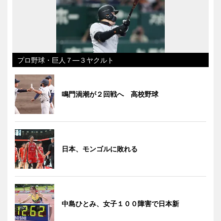
プロ野球・巨人７―３ヤクルト
鳴門渦潮が２回戦へ 高校野球
日本、モンゴルに敗れる
中島ひとみ、女子１００障害で日本新