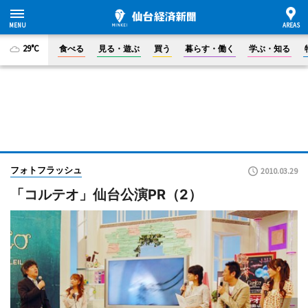
29°C
食べる
見る・遊ぶ
買う
暮らす・働く
学ぶ・知る
フォトフラッシュ
2010.03.29
「コルテオ」仙台公演PR（2）