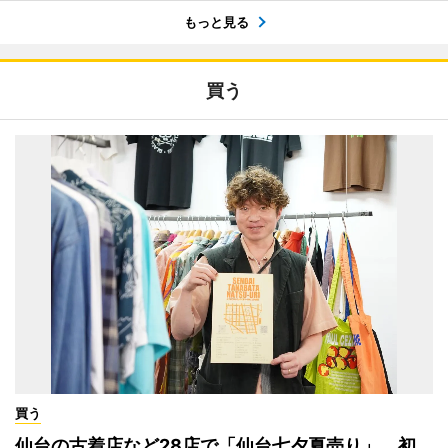
もっと見る
買う
買う
仙台の古着店など28店で「仙台七夕夏売り」 初