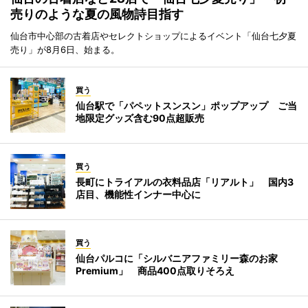
売りのような夏の風物詩目指す
仙台市中心部の古着店やセレクトショップによるイベント「仙台七夕夏
売り」が8月6日、始まる。
買う
仙台駅で「パペットスンスン」ポップアップ ご当
地限定グッズ含む90点超販売
買う
長町にトライアルの衣料品店「リアルト」 国内3
店目、機能性インナー中心に
買う
仙台パルコに「シルバニアファミリー森のお家
Premium」 商品400点取りそろえ