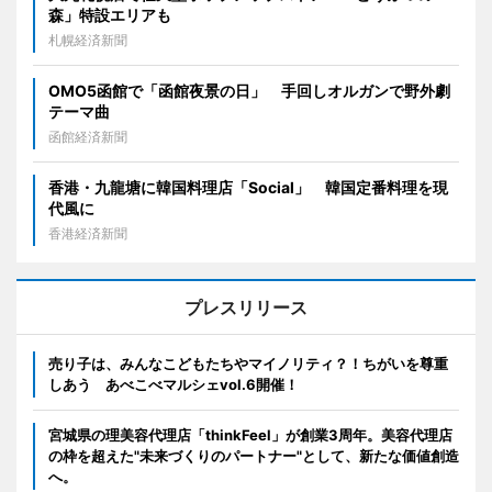
森」特設エリアも
札幌経済新聞
OMO5函館で「函館夜景の日」 手回しオルガンで野外劇
テーマ曲
函館経済新聞
香港・九龍塘に韓国料理店「Social」 韓国定番料理を現
代風に
香港経済新聞
プレスリリース
売り子は、みんなこどもたちやマイノリティ？！ちがいを尊重
しあう あべこべマルシェvol.6開催！
宮城県の理美容代理店「thinkFeel」が創業3周年。美容代理店
の枠を超えた"未来づくりのパートナー"として、新たな価値創造
へ。