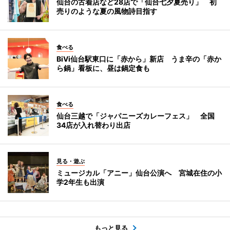
仙台の古着店など28店で「仙台七夕夏売り」 初
売りのような夏の風物詩目指す
食べる
BiVi仙台駅東口に「赤から」新店 うま辛の「赤か
ら鍋」看板に、昼は鍋定食も
食べる
仙台三越で「ジャパニーズカレーフェス」 全国
34店が入れ替わり出店
見る・遊ぶ
ミュージカル「アニー」仙台公演へ 宮城在住の小
学2年生も出演
もっと見る