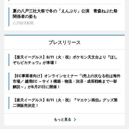
夏の八戸三社大祭で冬の「えんぶり」公演 青森ねぶた祭
関係者の姿も
八戸経済新聞
プレスリリース
【楽天イーグルス】8/11（火・祝）ポケモン天文台より『ほし
ぞらピカチュウ』が来場！
【EC事業者向け】オンラインセミナー「\売上の次なる柱は海外
市場／ 越境EC ～サイト構築・物流・決済・成長戦略まで一挙
解説～」が8月21日に開催！
【楽天イーグルス】8/11（火・祝）『マエケン画伯』グッズ第
二弾販売決定！
もっと見る