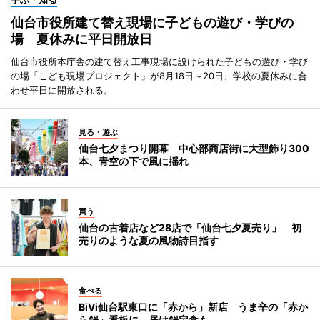
仙台市役所建て替え現場に子どもの遊び・学びの
場 夏休みに平日開放日
仙台市役所本庁舎の建て替え工事現場に設けられた子どもの遊び・学び
の場「こども現場プロジェクト」が8月18日～20日、学校の夏休みに合
わせ平日に開放される。
見る・遊ぶ
仙台七夕まつり開幕 中心部商店街に大型飾り300
本、青空の下で風に揺れ
買う
仙台の古着店など28店で「仙台七夕夏売り」 初
売りのような夏の風物詩目指す
食べる
BiVi仙台駅東口に「赤から」新店 うま辛の「赤か
ら鍋」看板に、昼は鍋定食も