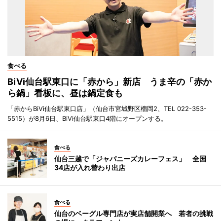
食べる
BiVi仙台駅東口に「赤から」新店 うま辛の「赤か
ら鍋」看板に、昼は鍋定食も
「赤からBiVi仙台駅東口店」（仙台市宮城野区榴岡2、TEL 022-353-
5515）が8月6日、BiVi仙台駅東口4階にオープンする。
食べる
仙台三越で「ジャパニーズカレーフェス」 全国
34店が入れ替わり出店
食べる
仙台のベーグル専門店が実店舗開業へ 若者の挑戦