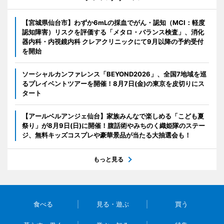
【宮城県仙台市】わずか6mLの採血でがん・認知（MCI：軽度
認知障害）リスクを評価する「メタロ・バランス検査」、消化
器内科・内視鏡内科 クレアクリニックにて9月以降の予約受付
を開始
ソーシャルカンファレンス「BEYOND2026」、全国7地域を巡
るプレイベントツアーを開催！8月7日(金)の東京を皮切りにス
タート
【アールベルアンジェ仙台】家族みんなで楽しめる「こども夏
祭り」が8月9日(日)に開催！腹話術やみちのく織姫隊のステー
ジ、無料キッズコスプレや豪華景品が当たる大抽選会も！
もっと見る
食べる
見る・遊ぶ
買う