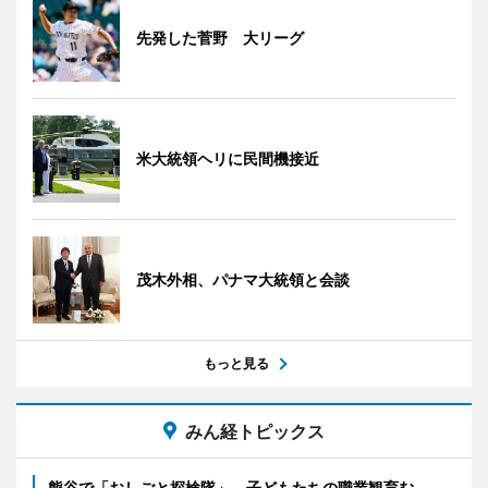
先発した菅野 大リーグ
米大統領ヘリに民間機接近
茂木外相、パナマ大統領と会談
もっと見る
みん経トピックス
熊谷で「おしごと探検隊」 子どもたちの職業観育む