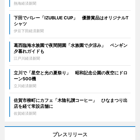
熱海経済新聞
下田でバレー「IZUBLUE CUP」 優勝賞品はオリジナルT
シャツ
伊豆下田経済新聞
葛西臨海水族園で夜間開園「水族園で夕涼み」 ペンギン
夕暮れガイドも
江戸川経済新聞
立川で「星空と光の夏祭り」 昭和記念公園の夜空にドロ
ーン500機
立川経済新聞
佐賀市柳町にカフェ「木陰礼讃コーヒー」 ひなまつり出
店を経て常設店舗に
佐賀経済新聞
プレスリリース