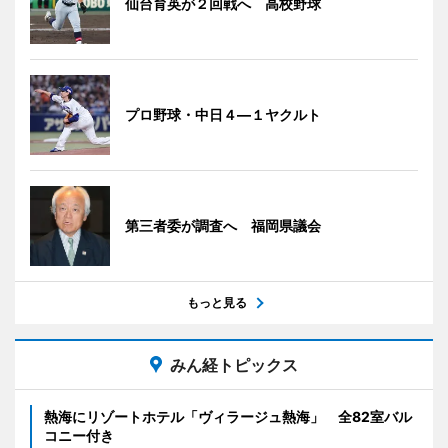
仙台育英が２回戦へ 高校野球
プロ野球・中日４―１ヤクルト
第三者委が調査へ 福岡県議会
もっと見る
みん経トピックス
熱海にリゾートホテル「ヴィラージュ熱海」 全82室バル
コニー付き