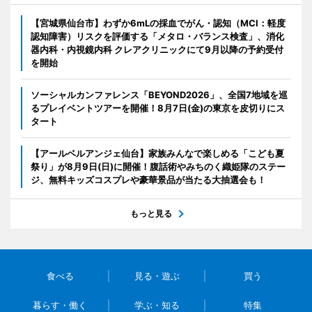
【宮城県仙台市】わずか6mLの採血でがん・認知（MCI：軽度
認知障害）リスクを評価する「メタロ・バランス検査」、消化
器内科・内視鏡内科 クレアクリニックにて9月以降の予約受付
を開始
ソーシャルカンファレンス「BEYOND2026」、全国7地域を巡
るプレイベントツアーを開催！8月7日(金)の東京を皮切りにス
タート
【アールベルアンジェ仙台】家族みんなで楽しめる「こども夏
祭り」が8月9日(日)に開催！腹話術やみちのく織姫隊のステー
ジ、無料キッズコスプレや豪華景品が当たる大抽選会も！
もっと見る
食べる
見る・遊ぶ
買う
暮らす・働く
学ぶ・知る
特集