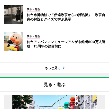
学ぶ・知る
仙台市博物館で「伊達政宗からの挑戦状」 政宗自
身の解説とクイズで学ぶ展示
学ぶ・知る
仙台アンパンマンミュージアムが来館者500万人達
成 15周年の節目前に
もっと見る
見る・遊ぶ