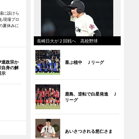
場に設けら
も現場プロ
校の夏休みに
長崎日大が２回戦へ 高校野球
伊達政宗か
喜ぶ植中 Ｊリーグ
宗自身の解
展示
鹿島、逆転で白星発進 Ｊ
リーグ
あいさつされる悠仁さま