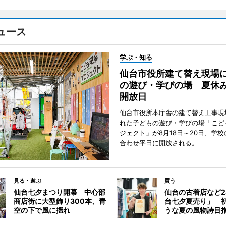
ュース
学ぶ・知る
仙台市役所建て替え現場
の遊び・学びの場 夏休
開放日
仙台市役所本庁舎の建て替え工事現
れた子どもの遊び・学びの場「こど
ジェクト」が8月18日～20日、学
合わせ平日に開放される。
見る・遊ぶ
買う
仙台七夕まつり開幕 中心部
仙台の古着店など2
商店街に大型飾り300本、青
台七夕夏売り」 
空の下で風に揺れ
うな夏の風物詩目