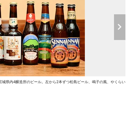
宮城県内4醸造所のビール。左から2本ずつ松島ビール、鳴子の風、やくらい