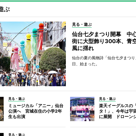
遊ぶ
見る・遊ぶ
仙台七夕まつり開幕 中
街に大型飾り300本、青
風に揺れ
仙台の夏の風物詩「仙台七夕まつり
日、始まった。
見る・遊ぶ
見る・遊ぶ
ミュージカル「アニー」仙台
楽天イーグルスの
公演へ 宮城在住の小学2年
タ！」、今年は宇
生も出演
に展開 ドローン
見る・遊ぶ