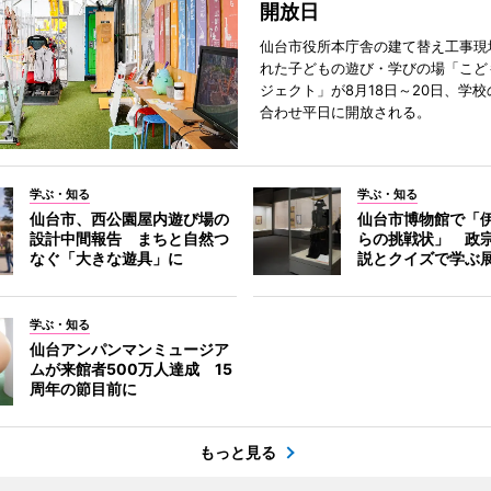
開放日
仙台市役所本庁舎の建て替え工事現
れた子どもの遊び・学びの場「こど
ジェクト」が8月18日～20日、学
合わせ平日に開放される。
学ぶ・知る
学ぶ・知る
仙台市、西公園屋内遊び場の
仙台市博物館で「
設計中間報告 まちと自然つ
らの挑戦状」 政
なぐ「大きな遊具」に
説とクイズで学ぶ
学ぶ・知る
仙台アンパンマンミュージア
ムが来館者500万人達成 15
周年の節目前に
もっと見る