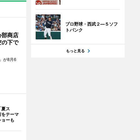
プロ野球・西武２―５ソフ
トバンク
心部商店
空の下で
もっと見る
」が8月6
「夏ス
宙をテーマ
ショーも