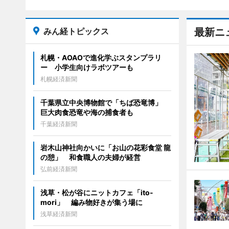
みん経トピックス
最新ニ
札幌・AOAOで進化学ぶスタンプラリ
ー 小学生向けラボツアーも
札幌経済新聞
千葉県立中央博物館で「ちば恐竜博」
巨大肉食恐竜や海の捕食者も
千葉経済新聞
岩木山神社向かいに「お山の花彩食堂 龍
の憩」 和食職人の夫婦が経営
弘前経済新聞
浅草・松が谷にニットカフェ「ito-
mori」 編み物好きが集う場に
浅草経済新聞