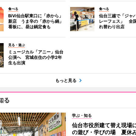
食べる
食べる
BiVi仙台駅東口に「赤から」
仙台三越で「ジャ
新店 うま辛の「赤から鍋」
レーフェス」 全国
看板に、昼は鍋定食も
れ替わり出店
見る・遊ぶ
ミュージカル「アニー」仙台
公演へ 宮城在住の小学2年
生も出演
もっと見る
知る
学ぶ・知る
仙台市役所建て替え現場
の遊び・学びの場 夏休