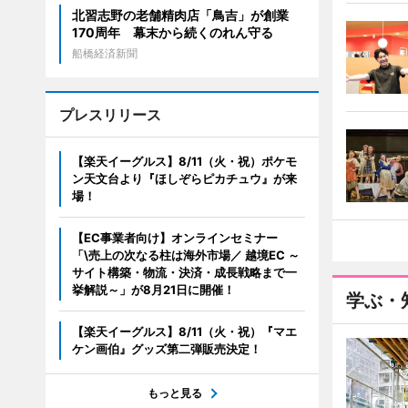
北習志野の老舗精肉店「鳥吉」が創業
170周年 幕末から続くのれん守る
船橋経済新聞
プレスリリース
【楽天イーグルス】8/11（火・祝）ポケモ
ン天文台より『ほしぞらピカチュウ』が来
場！
【EC事業者向け】オンラインセミナー
「\売上の次なる柱は海外市場／ 越境EC ～
サイト構築・物流・決済・成長戦略まで一
挙解説～」が8月21日に開催！
学ぶ・
【楽天イーグルス】8/11（火・祝）『マエ
ケン画伯』グッズ第二弾販売決定！
もっと見る