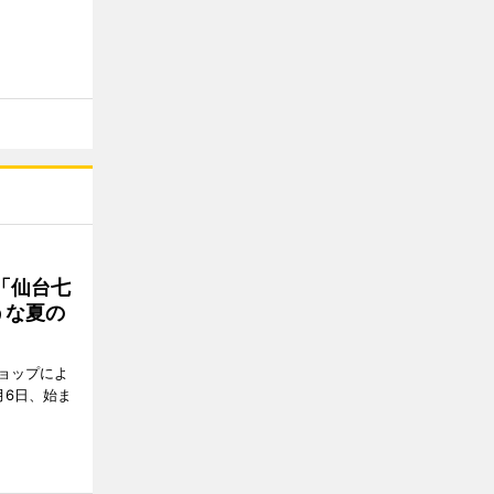
「仙台七
うな夏の
ョップによ
月6日、始ま