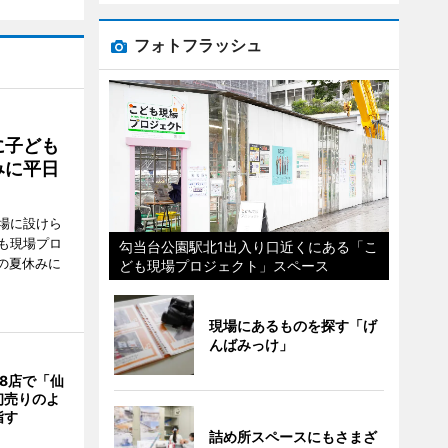
フォトフラッシュ
に子ども
みに平日
場に設けら
も現場プロ
勾当台公園駅北1出入り口近くにある「こ
校の夏休みに
ども現場プロジェクト」スペース
現場にあるものを探す「げ
んばみっけ」
8店で「仙
初売りのよ
指す
詰め所スペースにもさまざ