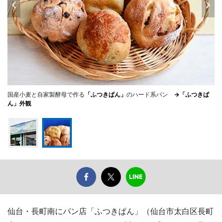
国産小麦と自家製酵母で作る
「ふつきぱん」
のハード系パン
→「ふつきぱ
ん」外観
仙台・長町南にパン店「ふつきぱん」（仙台市太白区長町