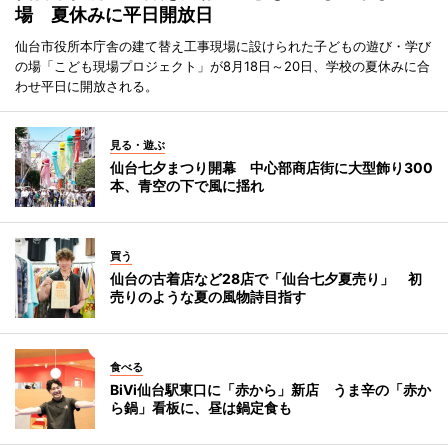
場 夏休みに平日開放日
仙台市役所本庁舎の建て替え工事現場に設けられた子どもの遊び・学び
の場「こども現場プロジェクト」が8月18日～20日、学校の夏休みに合
わせ平日に開放される。
見る・遊ぶ
仙台七夕まつり開幕 中心部商店街に大型飾り300
本、青空の下で風に揺れ
買う
仙台の古着店など28店で「仙台七夕夏売り」 初
売りのような夏の風物詩目指す
食べる
BiVi仙台駅東口に「赤から」新店 うま辛の「赤か
ら鍋」看板に、昼は鍋定食も