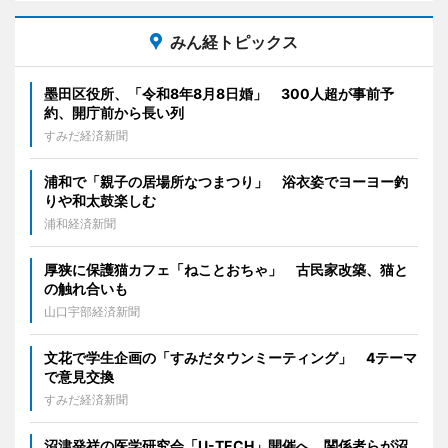
みん経トピックス
墨田区役所、「令和8年8月8日婚」 300人超が事前予
約、開庁前から長い列
すみだ経済新聞
浦和で「親子の居場所なつまつり」 浴衣姿でヨーヨー釣
りや和太鼓楽しむ
浦和経済新聞
厚狭に保護猫カフェ「ねことおちゃ」 古民家改築、猫と
の触れ合いも
山口宇部経済新聞
文花で学生企画の「すみだタウンミーティング」 4テーマ
で意見交換
すみだ経済新聞
沼津発祥の医学研究会「U-TECH」開催へ 関係者らが沼