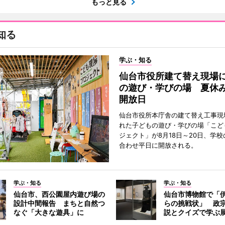
もっと見る
知る
学ぶ・知る
仙台市役所建て替え現場
の遊び・学びの場 夏休
開放日
仙台市役所本庁舎の建て替え工事現
れた子どもの遊び・学びの場「こど
ジェクト」が8月18日～20日、学
合わせ平日に開放される。
学ぶ・知る
学ぶ・知る
仙台市、西公園屋内遊び場の
仙台市博物館で「
設計中間報告 まちと自然つ
らの挑戦状」 政
なぐ「大きな遊具」に
説とクイズで学ぶ