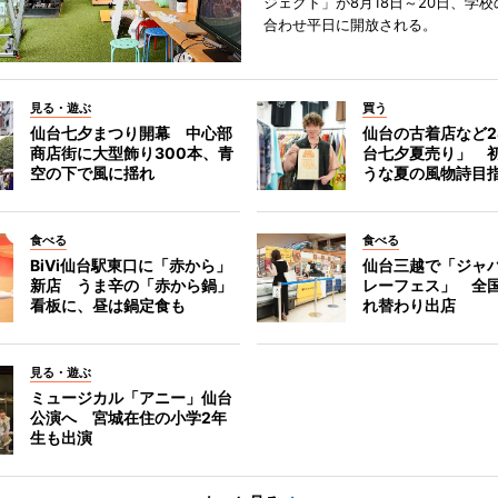
ジェクト」が8月18日～20日、学
合わせ平日に開放される。
見る・遊ぶ
買う
仙台七夕まつり開幕 中心部
仙台の古着店など2
商店街に大型飾り300本、青
台七夕夏売り」 
空の下で風に揺れ
うな夏の風物詩目
食べる
食べる
BiVi仙台駅東口に「赤から」
仙台三越で「ジャ
新店 うま辛の「赤から鍋」
レーフェス」 全国
看板に、昼は鍋定食も
れ替わり出店
見る・遊ぶ
ミュージカル「アニー」仙台
公演へ 宮城在住の小学2年
生も出演