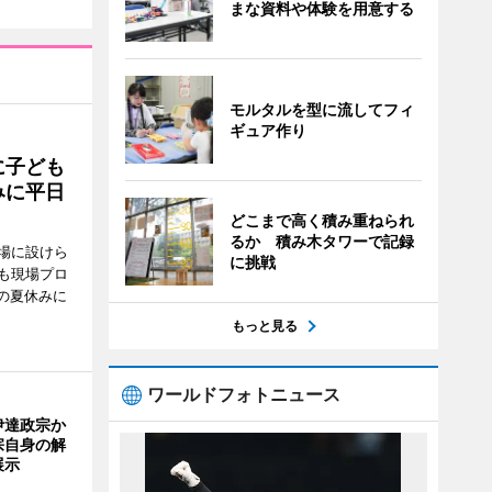
まな資料や体験を用意する
モルタルを型に流してフィ
ギュア作り
に子ども
みに平日
どこまで高く積み重ねられ
るか 積み木タワーで記録
場に設けら
に挑戦
も現場プロ
校の夏休みに
もっと見る
ワールドフォトニュース
伊達政宗か
宗自身の解
展示