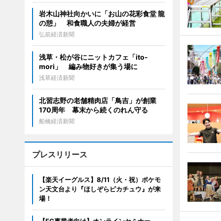
岩木山神社向かいに「お山の花彩食堂 龍
の憩」 和食職人の夫婦が経営
弘前経済新聞
浅草・松が谷にニットカフェ「ito-
mori」 編み物好きが集う場に
浅草経済新聞
北習志野の老舗精肉店「鳥吉」が創業
170周年 幕末から続くのれん守る
船橋経済新聞
プレスリリース
【楽天イーグルス】8/11（火・祝）ポケモ
ン天文台より『ほしぞらピカチュウ』が来
場！