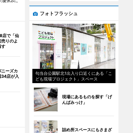
校の夏休みに
フォトフラッシュ
8店で「仙
初売りのよ
指す
パニーズカ
勾当台公園駅北1出入り口近くにある「こ
34店が入
ども現場プロジェクト」スペース
現場にあるものを探す「げ
んばみっけ」
詰め所スペースにもさまざ