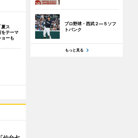
プロ野球・西武２―５ソフ
「夏ス
トバンク
宙をテーマ
ショーも
もっと見る
「仙台七