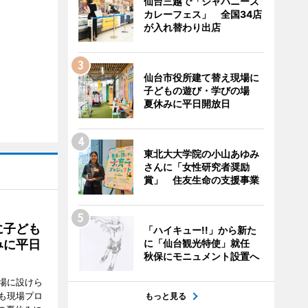
仙台三越で「ジャパニーズ
カレーフェス」 全国34店
が入れ替わり出店
仙台市役所建て替え現場に
子どもの遊び・学びの場
夏休みに平日開放日
東北大大学院の小山あゆみ
さんに「女性研究者奨励
賞」 住友生命の支援事業
に子ども
「ハイキュー!!」から新た
みに平日
に「仙台観光特使」就任
秋保にモニュメント設置へ
場に設けら
も現場プロ
もっと見る