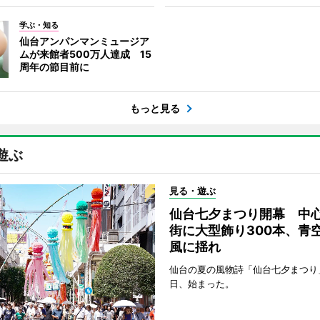
学ぶ・知る
仙台アンパンマンミュージア
ムが来館者500万人達成 15
周年の節目前に
もっと見る
遊ぶ
見る・遊ぶ
仙台七夕まつり開幕 中
街に大型飾り300本、青
風に揺れ
仙台の夏の風物詩「仙台七夕まつり
日、始まった。