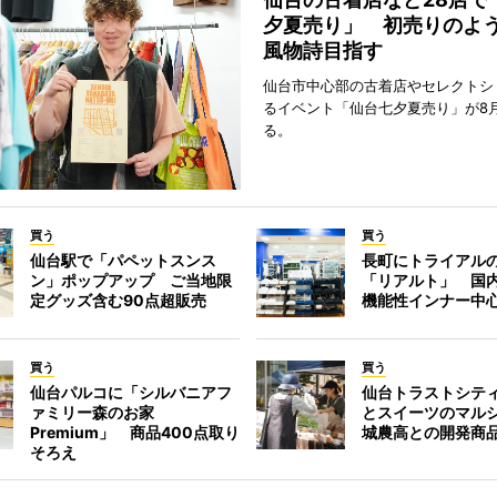
夕夏売り」 初売りのよ
風物詩目指す
仙台市中心部の古着店やセレクトシ
るイベント「仙台七夕夏売り」が8
る。
買う
買う
仙台駅で「パペットスンス
長町にトライアル
ン」ポップアップ ご当地限
「リアルト」 国
定グッズ含む90点超販売
機能性インナー中
買う
買う
仙台パルコに「シルバニアフ
仙台トラストシテ
ァミリー森のお家
とスイーツのマル
Premium」 商品400点取り
城農高との開発商
そろえ