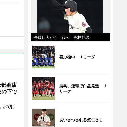
長崎日大が２回戦へ 高校野球
喜ぶ植中 Ｊリーグ
心部商店
鹿島、逆転で白星発進 Ｊ
空の下で
リーグ
」が8月6
あいさつされる悠仁さま