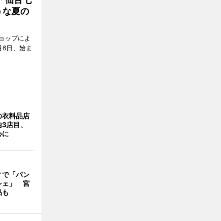
うな夏の
ョップによ
月6日、始ま
の衣料品店
内3店目、
心に
ィで「パン
シェ」 宮
品も