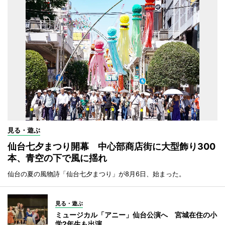
見る・遊ぶ
仙台七夕まつり開幕 中心部商店街に大型飾り300
本、青空の下で風に揺れ
仙台の夏の風物詩「仙台七夕まつり」が8月6日、始まった。
見る・遊ぶ
ミュージカル「アニー」仙台公演へ 宮城在住の小
学2年生も出演