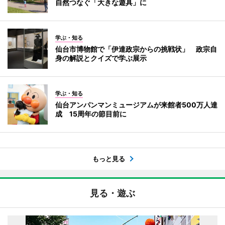
自然つなぐ「大きな遊具」に
学ぶ・知る
仙台市博物館で「伊達政宗からの挑戦状」 政宗自
身の解説とクイズで学ぶ展示
学ぶ・知る
仙台アンパンマンミュージアムが来館者500万人達
成 15周年の節目前に
もっと見る
見る・遊ぶ