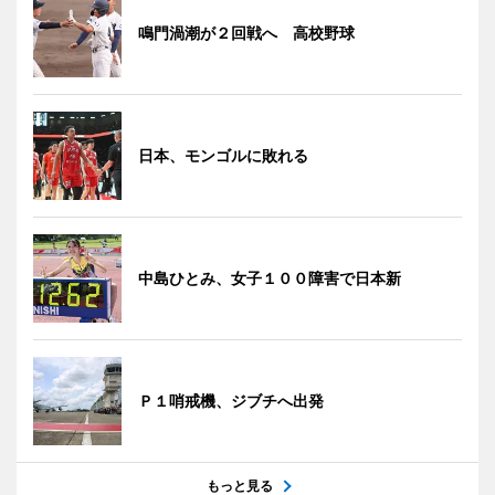
鳴門渦潮が２回戦へ 高校野球
日本、モンゴルに敗れる
中島ひとみ、女子１００障害で日本新
Ｐ１哨戒機、ジブチへ出発
もっと見る