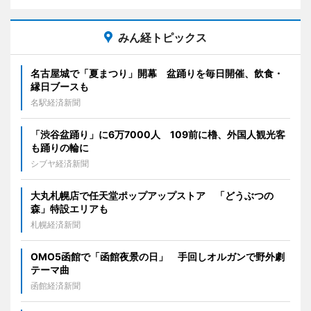
みん経トピックス
名古屋城で「夏まつり」開幕 盆踊りを毎日開催、飲食・
縁日ブースも
名駅経済新聞
「渋谷盆踊り」に6万7000人 109前に櫓、外国人観光客
も踊りの輪に
シブヤ経済新聞
大丸札幌店で任天堂ポップアップストア 「どうぶつの
森」特設エリアも
札幌経済新聞
OMO5函館で「函館夜景の日」 手回しオルガンで野外劇
テーマ曲
函館経済新聞