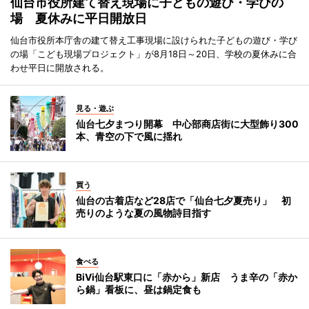
仙台市役所建て替え現場に子どもの遊び・学びの
場 夏休みに平日開放日
仙台市役所本庁舎の建て替え工事現場に設けられた子どもの遊び・学び
の場「こども現場プロジェクト」が8月18日～20日、学校の夏休みに合
わせ平日に開放される。
見る・遊ぶ
仙台七夕まつり開幕 中心部商店街に大型飾り300
本、青空の下で風に揺れ
買う
仙台の古着店など28店で「仙台七夕夏売り」 初
売りのような夏の風物詩目指す
食べる
BiVi仙台駅東口に「赤から」新店 うま辛の「赤か
ら鍋」看板に、昼は鍋定食も