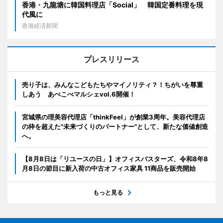
香港・九龍塘に韓国料理店「Social」 韓国定番料理を現
代風に
香港経済新聞
プレスリリース
売り子は、みんなこどもたちやマイノリティ？！ちがいを尊重
しあう あべこべマルシェvol.6開催！
宮城県の理美容代理店「thinkFeel」が創業3周年。美容代理店
の枠を超えた"未来づくりのパートナー"として、新たな価値創造
へ。
【8月8日は「リユースの日」】オフィスバスターズ、令和8年8
月8日の節目に新入荷の中古オフィス家具 11商品を販売開始
もっと見る