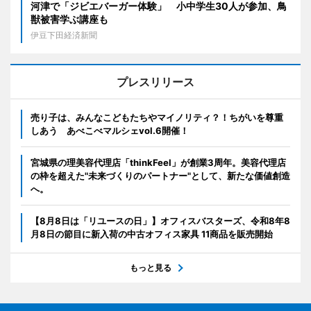
河津で「ジビエバーガー体験」 小中学生30人が参加、鳥
獣被害学ぶ講座も
伊豆下田経済新聞
プレスリリース
売り子は、みんなこどもたちやマイノリティ？！ちがいを尊重
しあう あべこべマルシェvol.6開催！
宮城県の理美容代理店「thinkFeel」が創業3周年。美容代理店
の枠を超えた"未来づくりのパートナー"として、新たな価値創造
へ。
【8月8日は「リユースの日」】オフィスバスターズ、令和8年8
月8日の節目に新入荷の中古オフィス家具 11商品を販売開始
もっと見る