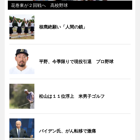
花巻東が２回戦へ 高校野球
核廃絶願い「人間の鎖」
平野、今季限りで現役引退 プロ野球
松山は１１位浮上 米男子ゴルフ
バイデン氏、がん転移で激痛