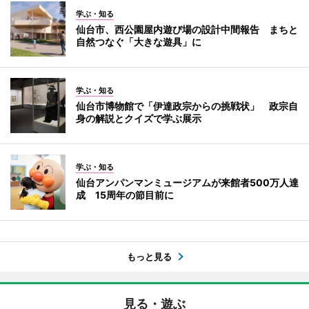
学ぶ・知る
仙台市、西公園屋内遊び場の設計中間報告 まちと
自然つなぐ「大きな遊具」に
学ぶ・知る
仙台市博物館で「伊達政宗からの挑戦状」 政宗自
身の解説とクイズで学ぶ展示
学ぶ・知る
仙台アンパンマンミュージアムが来館者500万人達
成 15周年の節目前に
もっと見る
見る・遊ぶ