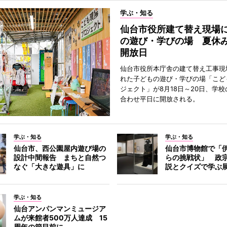
学ぶ・知る
仙台市役所建て替え現場
の遊び・学びの場 夏休
開放日
仙台市役所本庁舎の建て替え工事現
れた子どもの遊び・学びの場「こど
ジェクト」が8月18日～20日、学
合わせ平日に開放される。
学ぶ・知る
学ぶ・知る
仙台市、西公園屋内遊び場の
仙台市博物館で「
設計中間報告 まちと自然つ
らの挑戦状」 政
なぐ「大きな遊具」に
説とクイズで学ぶ
学ぶ・知る
仙台アンパンマンミュージア
ムが来館者500万人達成 15
周年の節目前に