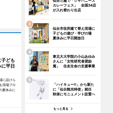
仙台三越で「ジャパニーズ
カレーフェス」 全国34店
が入れ替わり出店
仙台市役所建て替え現場に
子どもの遊び・学びの場
夏休みに平日開放日
東北大大学院の小山あゆみ
に子ども
さんに「女性研究者奨励
みに平日
賞」 住友生命の支援事業
場に設けら
「ハイキュー!!」から新た
も現場プロ
に「仙台観光特使」就任
校の夏休みに
秋保にモニュメント設置へ
もっと見る