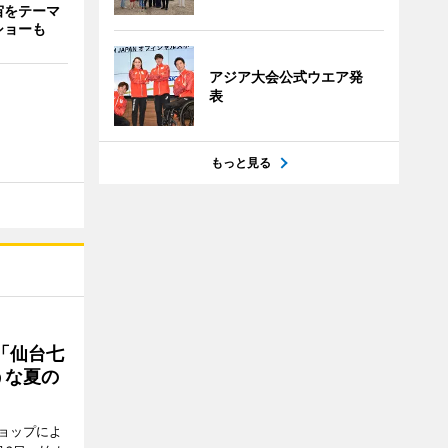
宙をテーマ
ショーも
アジア大会公式ウエア発
表
もっと見る
「仙台七
うな夏の
ョップによ