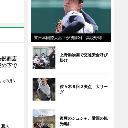
東日本国際大昌平が初勝利 高校野球
上野動物園で交通安全呼び
心部商店
掛け
空の下で
」が8月6
佐々木６回２失点 大リー
グ
復興のシュシャ、愛国の観
光地に
「夏ス