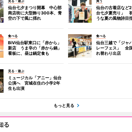
見る・遊ぶ
買う
仙台七夕まつり開幕 中心部
仙台の古着店など2
商店街に大型飾り300本、青
台七夕夏売り」 
空の下で風に揺れ
うな夏の風物詩目
食べる
食べる
BiVi仙台駅東口に「赤から」
仙台三越で「ジャ
新店 うま辛の「赤から鍋」
レーフェス」 全国
看板に、昼は鍋定食も
れ替わり出店
見る・遊ぶ
ミュージカル「アニー」仙台
公演へ 宮城在住の小学2年
生も出演
もっと見る
知る