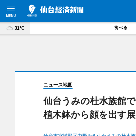
食べる
31°C
ニュース地図
仙台うみの杜水族館
植木鉢から顔を出す展
仙台市宮城野区中野4-6 仙台うみの杜水族