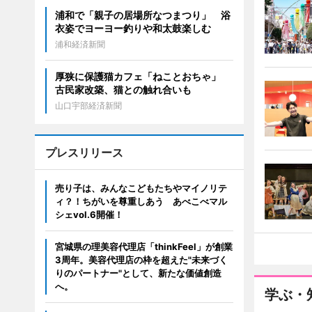
浦和で「親子の居場所なつまつり」 浴
衣姿でヨーヨー釣りや和太鼓楽しむ
浦和経済新聞
厚狭に保護猫カフェ「ねことおちゃ」
古民家改築、猫との触れ合いも
山口宇部経済新聞
プレスリリース
売り子は、みんなこどもたちやマイノリテ
ィ？！ちがいを尊重しあう あべこべマル
シェvol.6開催！
宮城県の理美容代理店「thinkFeel」が創業
3周年。美容代理店の枠を超えた"未来づく
りのパートナー"として、新たな価値創造
へ。
学ぶ・