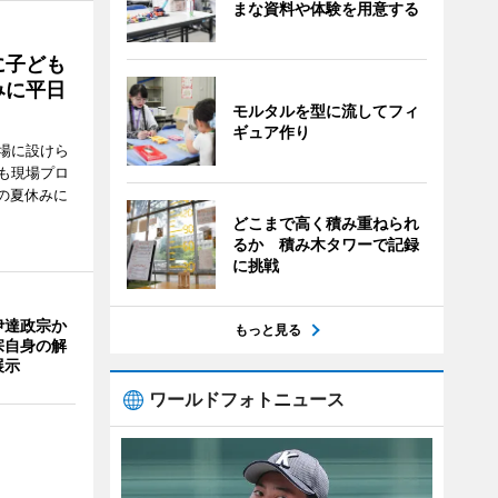
まな資料や体験を用意する
に子ども
みに平日
モルタルを型に流してフィ
ギュア作り
場に設けら
も現場プロ
校の夏休みに
どこまで高く積み重ねられ
るか 積み木タワーで記録
に挑戦
伊達政宗か
もっと見る
宗自身の解
展示
ワールドフォトニュース