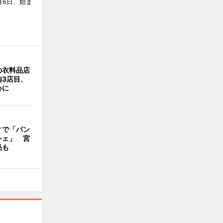
月6日、始ま
の衣料品店
内3店目、
心に
ィで「パン
シェ」 宮
品も