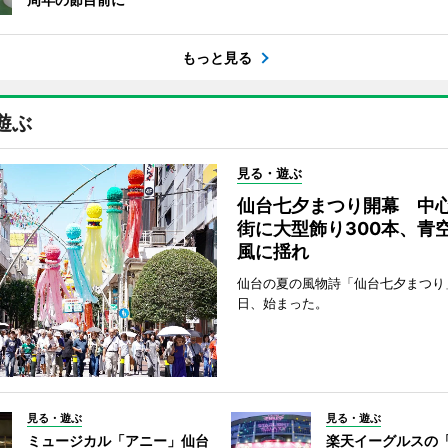
もっと見る
遊ぶ
見る・遊ぶ
仙台七夕まつり開幕 中
街に大型飾り300本、青
風に揺れ
仙台の夏の風物詩「仙台七夕まつり
日、始まった。
見る・遊ぶ
見る・遊ぶ
ミュージカル「アニー」仙台
楽天イーグルスの