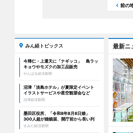
前の
みん経トピックス
最新ニ
今帰仁・上運天に「ナギッコ」 島ラッ
キョウやモズクの加工品販売
やんばる経済新聞
沼津「淡島ホテル」が夏限定イベント
イラストサービスや星空観望会など
沼津経済新聞
墨田区役所、「令和8年8月8日婚」
300人超が婚姻届、開庁前から長い列
すみだ経済新聞