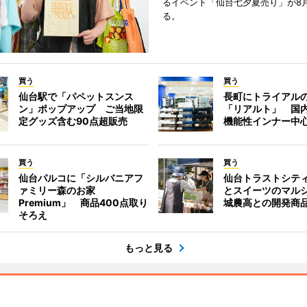
るイベント「仙台七夕夏売り」が8
る。
買う
買う
仙台駅で「パペットスンス
長町にトライアル
ン」ポップアップ ご当地限
「リアルト」 国
定グッズ含む90点超販売
機能性インナー中
買う
買う
仙台パルコに「シルバニアフ
仙台トラストシテ
ァミリー森のお家
とスイーツのマル
Premium」 商品400点取り
城農高との開発商
そろえ
もっと見る