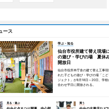
ュース
学ぶ・知る
仙台市役所建て替え現場
の遊び・学びの場 夏休
開放日
仙台市役所本庁舎の建て替え工事現
れた子どもの遊び・学びの場「こど
ジェクト」が8月18日～20日、学
合わせ平日に開放される。
見る・遊ぶ
買う
仙台七夕まつり開幕 中心部
仙台の古着店など2