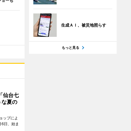
ショーも
生成ＡＩ、被災地照らす
もっと見る
「仙台七
うな夏の
ョップによ
月6日、始ま