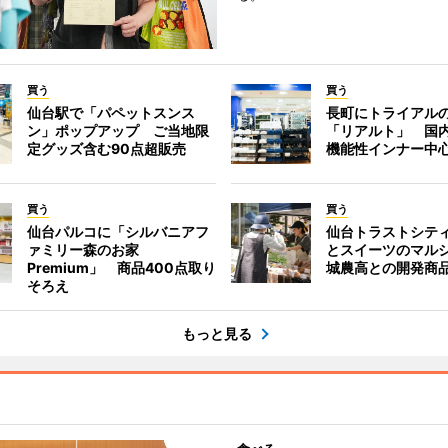
買う
買う
仙台駅で「パペットスンス
長町にトライアル
ン」ポップアップ ご当地限
「リアルト」 国
定グッズ含む90点超販売
機能性インナー中
買う
買う
仙台パルコに「シルバニアフ
仙台トラストシテ
ァミリー森のお家
とスイーツのマル
Premium」 商品400点取り
城農高との開発商
そろえ
もっと見る