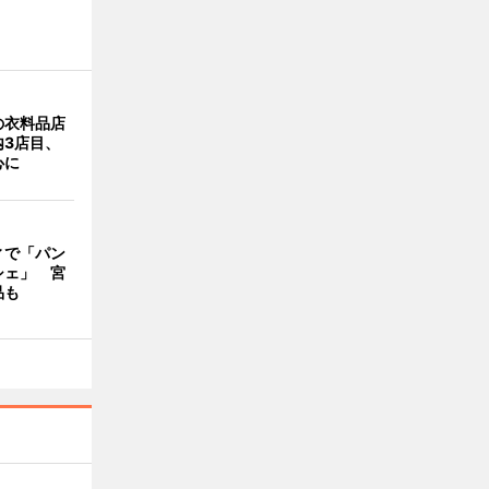
の衣料品店
内3店目、
心に
ィで「パン
シェ」 宮
品も