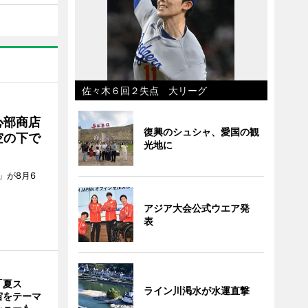
佐々木６回２失点 大リーグ
心部商店
復興のシュシャ、愛国の観
空の下で
光地に
」が8月6
アジア大会公式ウエア発
表
「夏ス
ライン川渇水が水運直撃
宙をテーマ