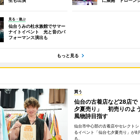
生も出演
に展開 ドローン
見る・遊ぶ
仙台うみの杜水族館でサマー
ナイトイベント 光と音のパ
フォーマンス演出も
もっと見る
買う
仙台の古着店など28店で
夕夏売り」 初売りのよ
風物詩目指す
仙台市中心部の古着店やセレクトシ
るイベント「仙台七夕夏売り」が8
る。