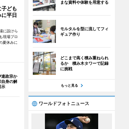
まな資料や体験を用意する
に子ども
みに平日
モルタルを型に流してフィ
場に設けら
ギュア作り
も現場プロ
校の夏休みに
どこまで高く積み重ねられ
るか 積み木タワーで記録
に挑戦
伊達政宗か
宗自身の解
もっと見る
展示
ワールドフォトニュース