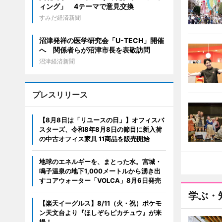
ィング」 4テーマで意見交換
すみだ経済新聞
沼津発祥の医学研究会「U-TECH」開催
へ 関係者らが沼津市長を表敬訪問
沼津経済新聞
プレスリリース
【8月8日は「リユースの日」】オフィスバ
スターズ、令和8年8月8日の節目に新入荷
の中古オフィス家具 11商品を販売開始
地球のエネルギーを、まとった水。宮城・
鳴子温泉の地下1,000メートルから湧き出
すコアウォーター「VOLCA」8月6日発売
学ぶ・
【楽天イーグルス】8/11（火・祝）ポケモ
ン天文台より『ほしぞらピカチュウ』が来