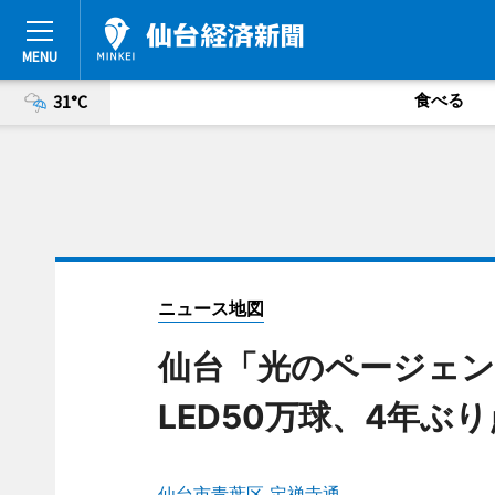
食べる
31°C
ニュース地図
仙台「光のページェ
LED50万球、4年ぶ
仙台市青葉区 定禅寺通