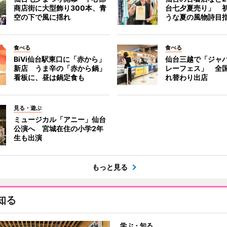
商店街に大型飾り300本、青
台七夕夏売り」 
空の下で風に揺れ
うな夏の風物詩目
食べる
食べる
BiVi仙台駅東口に「赤から」
仙台三越で「ジャ
新店 うま辛の「赤から鍋」
レーフェス」 全国
看板に、昼は鍋定食も
れ替わり出店
見る・遊ぶ
ミュージカル「アニー」仙台
公演へ 宮城在住の小学2年
生も出演
もっと見る
知る
学ぶ・知る