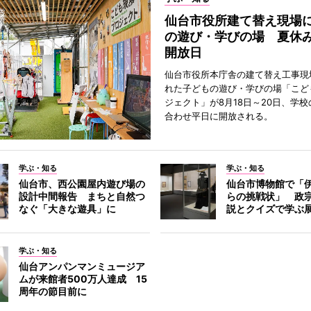
仙台市役所建て替え現場
の遊び・学びの場 夏休
開放日
仙台市役所本庁舎の建て替え工事現
れた子どもの遊び・学びの場「こど
ジェクト」が8月18日～20日、学
合わせ平日に開放される。
学ぶ・知る
学ぶ・知る
仙台市、西公園屋内遊び場の
仙台市博物館で「
設計中間報告 まちと自然つ
らの挑戦状」 政
なぐ「大きな遊具」に
説とクイズで学ぶ
学ぶ・知る
仙台アンパンマンミュージア
ムが来館者500万人達成 15
周年の節目前に