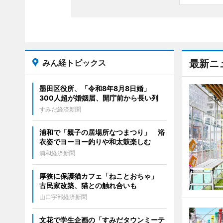
みん経トピックス
最新ニ
墨田区役所、「令和8年8月8日婚」
300人超が婚姻届、開庁前から長い列
すみだ経済新聞
浦和で「親子の居場所なつまつり」 浴
衣姿でヨーヨー釣りや和太鼓楽しむ
浦和経済新聞
厚狭に保護猫カフェ「ねことおちゃ」
古民家改築、猫との触れ合いも
山口宇部経済新聞
文花で学生企画の「すみだタウンミーテ