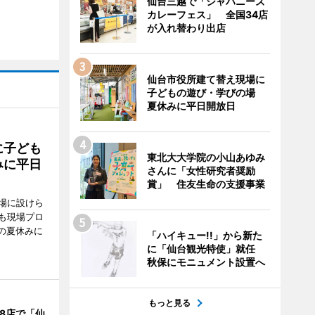
仙台三越で「ジャパニーズ
カレーフェス」 全国34店
が入れ替わり出店
仙台市役所建て替え現場に
子どもの遊び・学びの場
夏休みに平日開放日
に子ども
東北大大学院の小山あゆみ
みに平日
さんに「女性研究者奨励
賞」 住友生命の支援事業
場に設けら
も現場プロ
校の夏休みに
「ハイキュー!!」から新た
に「仙台観光特使」就任
秋保にモニュメント設置へ
もっと見る
8店で「仙