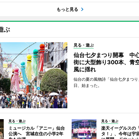
もっと見る
遊ぶ
見る・遊ぶ
仙台七夕まつり開幕 中
街に大型飾り300本、青
風に揺れ
仙台の夏の風物詩「仙台七夕まつり
日、始まった。
見る・遊ぶ
見る・遊ぶ
ミュージカル「アニー」仙台
楽天イーグルスの
公演へ 宮城在住の小学2年
タ！」、今年は宇