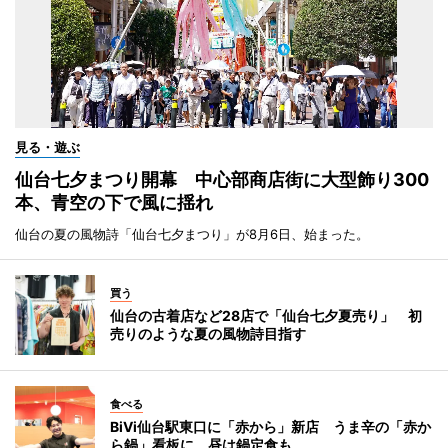
見る・遊ぶ
仙台七夕まつり開幕 中心部商店街に大型飾り300
本、青空の下で風に揺れ
仙台の夏の風物詩「仙台七夕まつり」が8月6日、始まった。
買う
仙台の古着店など28店で「仙台七夕夏売り」 初
売りのような夏の風物詩目指す
食べる
BiVi仙台駅東口に「赤から」新店 うま辛の「赤か
ら鍋」看板に、昼は鍋定食も