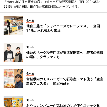
「赤からBiVi仙台駅東口店」（仙台市宮城野区榴岡2、TEL 022-353-
5515）が8月6日、BiVi仙台駅東口4階にオープンする。
食べる
仙台三越で「ジャパニーズカレーフェス」 全国
34店が入れ替わり出店
食べる
仙台のベーグル専門店が実店舗開業へ 若者の挑戦
の場に、クラファンも
食べる
宮城県内のモスバーガーで石巻産トマト使う「産直
野菜フェスタ」 限定商品も
食べる
おやつカンパニーが気仙沼のサメ使うスナック販