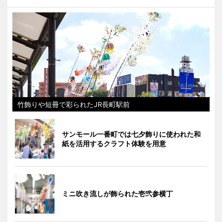
竹飾りや短冊で彩られたJR長町駅前
サンモール一番町では七夕飾りに使われた和
紙を活用するクラフト体験を用意
ミニ吹き流しが飾られた壱弐参横丁