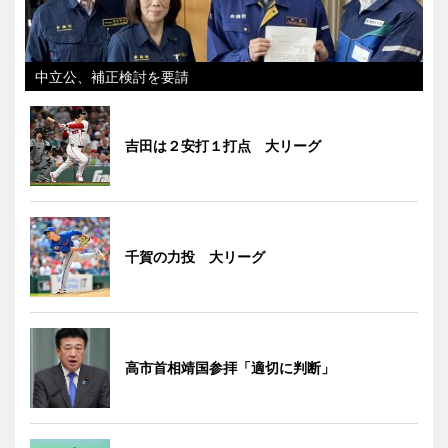
中立公、補正検討を要請
吉田は２安打１打点 大リーグ
千賀の力投 大リーグ
高市首相靖国参拝「適切に判断」