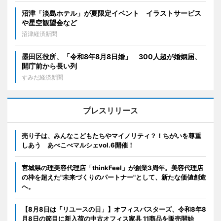
沼津「淡島ホテル」が夏限定イベント イラストサービス
や星空観望会など
沼津経済新聞
墨田区役所、「令和8年8月8日婚」 300人超が婚姻届、
開庁前から長い列
すみだ経済新聞
プレスリリース
売り子は、みんなこどもたちやマイノリティ？！ちがいを尊重
しあう あべこべマルシェvol.6開催！
宮城県の理美容代理店「thinkFeel」が創業3周年。美容代理店
の枠を超えた"未来づくりのパートナー"として、新たな価値創造
へ。
【8月8日は「リユースの日」】オフィスバスターズ、令和8年8
月8日の節目に新入荷の中古オフィス家具 11商品を販売開始