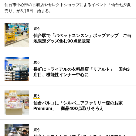
仙台市中心部の古着店やセレクトショップによるイベント「仙台七夕夏
売り」が8月6日、始まる。
買う
仙台駅で「パペットスンスン」ポップアップ ご当
地限定グッズ含む90点超販売
買う
長町にトライアルの衣料品店「リアルト」 国内3
店目、機能性インナー中心に
買う
仙台パルコに「シルバニアファミリー森のお家
Premium」 商品400点取りそろえ
買う