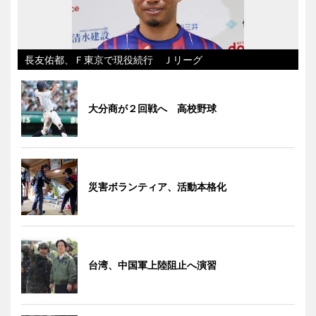
長友佑都、Ｆ東京で現役続行 Ｊリーグ
大分商が２回戦へ 高校野球
災害ボランティア、活動本格化
台湾、中国軍上陸阻止へ演習