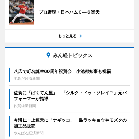
プロ野球・日本ハム０―６楽天
もっと見る
みん経トピックス
八広で町名誕生60周年祝賀会 小池都知事も祝福
すみだ経済新聞
佐賀に「ばくてん屋」 「シルク・ドゥ・ソレイユ」元パ
フォーマーが指導
佐賀経済新聞
今帰仁・上運天に「ナギッコ」 島ラッキョウやモズクの
加工品販売
やんばる経済新聞