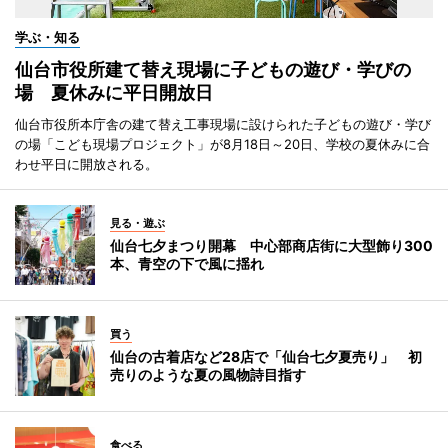
学ぶ・知る
仙台市役所建て替え現場に子どもの遊び・学びの
場 夏休みに平日開放日
仙台市役所本庁舎の建て替え工事現場に設けられた子どもの遊び・学び
の場「こども現場プロジェクト」が8月18日～20日、学校の夏休みに合
わせ平日に開放される。
見る・遊ぶ
仙台七夕まつり開幕 中心部商店街に大型飾り300
本、青空の下で風に揺れ
買う
仙台の古着店など28店で「仙台七夕夏売り」 初
売りのような夏の風物詩目指す
食べる