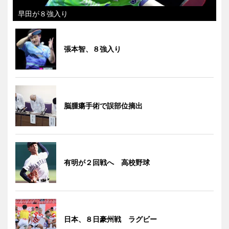
早田が８強入り
張本智、８強入り
脳腫瘍手術で誤部位摘出
有明が２回戦へ 高校野球
日本、８日豪州戦 ラグビー