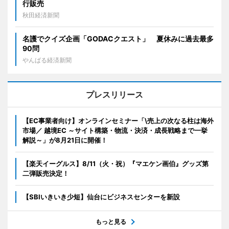
行販売
秋田経済新聞
名護でクイズ企画「GODACクエスト」 夏休みに過去最多
90問
やんばる経済新聞
プレスリリース
【EC事業者向け】オンラインセミナー「\売上の次なる柱は海外
市場／ 越境EC ～サイト構築・物流・決済・成長戦略まで一挙
解説～」が8月21日に開催！
【楽天イーグルス】8/11（火・祝）『マエケン画伯』グッズ第
二弾販売決定！
【SBIいきいき少短】仙台にビジネスセンターを新設
もっと見る