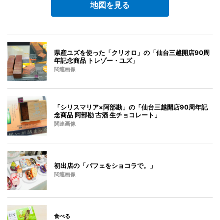
地図を見る
県産ユズを使った「クリオロ」の「仙台三越開店90周
年記念商品 トレゾー・ユズ」
関連画像
「シリスマリア×阿部勘」の「仙台三越開店90周年記
念商品 阿部勘 古酒 生チョコレート」
関連画像
初出店の「パフェをショコラで。」
関連画像
食べる