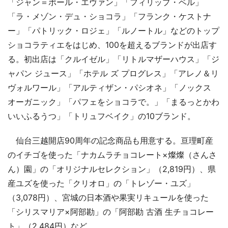
「ジャン＝ポール・エヴァン」「フィリップ・ベル」
「ラ・メゾン・デュ・ショコラ」「フランク・ケストナ
ー」「パトリック・ロジェ」「ルノートル」などのトップ
ショコラティエをはじめ、100を超えるブランドが出店す
る。初出店は「クルイゼル」「リトルマザーハウス」「ジ
ャパン ジュース」「ホテル ズ プログレス」「アレノ＆リ
ヴォルワール」「アルティザン・パシオネ」「ノックス
オーガニック」「パフェをショコラで。」「まるっとかわ
いいふるうつ」「トリュフベイク」の10ブランド。
仙台三越開店90周年の記念商品も用意する。亘理町産
のイチゴを使った「ナカムラチョコレート×燦燦（さんさ
ん）園」の「オリジナルセレクション」（2,819円）、県
産ユズを使った「クリオロ」の「トレゾー・ユズ」
（3,078円）、宮城の日本酒や果実リキュールを使った
「シリスマリア×阿部勘」の「阿部勘 古酒 生チョコレー
ト」（2,484円）など。