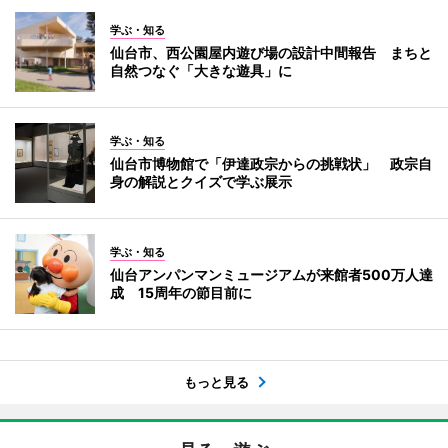
学ぶ・知る
仙台市、西公園屋内遊び場の設計中間報告 まちと
自然つなぐ「大きな遊具」に
学ぶ・知る
仙台市博物館で「伊達政宗からの挑戦状」 政宗自
身の解説とクイズで学ぶ展示
学ぶ・知る
仙台アンパンマンミュージアムが来館者500万人達
成 15周年の節目前に
もっと見る