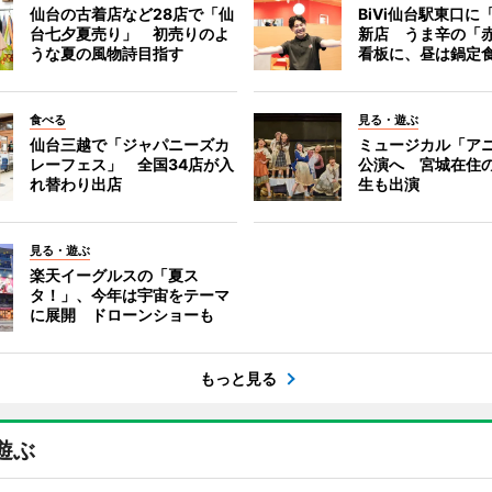
仙台の古着店など28店で「仙
BiVi仙台駅東口に
台七夕夏売り」 初売りのよ
新店 うま辛の「
うな夏の風物詩目指す
看板に、昼は鍋定
食べる
見る・遊ぶ
仙台三越で「ジャパニーズカ
ミュージカル「ア
レーフェス」 全国34店が入
公演へ 宮城在住
れ替わり出店
生も出演
見る・遊ぶ
楽天イーグルスの「夏ス
タ！」、今年は宇宙をテーマ
に展開 ドローンショーも
もっと見る
遊ぶ