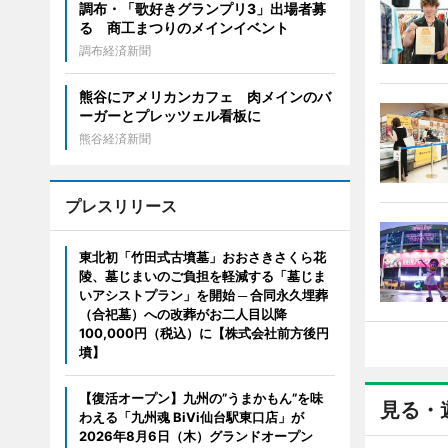
調布・「歌好きグランプリ3」出場者募
る 商工まつりのメインイベント
調布経済新聞
熊谷にアメリカンカフェ 肉メインのバ
ーガーとプレッツェル看板に
熊谷経済新聞
プレスリリース
東北初「竹田式古墳墓」おおさきさくら花
陵、墓じまいのご負担を軽減する「墓じま
いアシストプラン」を開始 ─ 合同永久埋葬
（合祀墓）への改葬がお二人目以降
100,000円（税込）に【株式会社前方後円
墳】
【復活オープン】九州の”うまかもん”を味
見る・
わえる「九州魂 BiVi仙台駅東口店」が
2026年8月6日（木）グランドオープン