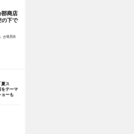
心部商店
空の下で
」が8月6
「夏ス
宙をテーマ
ショーも