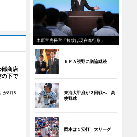
木原官房長官「拉致は現在進行形」
ＥＰＡ視野に議論継続
心部商店
空の下で
東海大甲府が２回戦へ 高
」が8月6
校野球
岡本は１安打 大リーグ