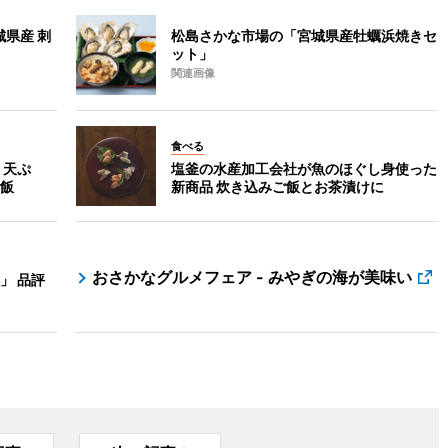
城県産 刺
松島さかな市場の「宮城県産牡蠣浜焼きセ
ット」
関連画像
食べる
 天ぷ
塩釜の水産加工会社が魚のほぐし身使った
飯
新商品 炊き込みご飯とお茶漬けに
おさかなグルメフェア - みやぎの海が美味い
」 品評