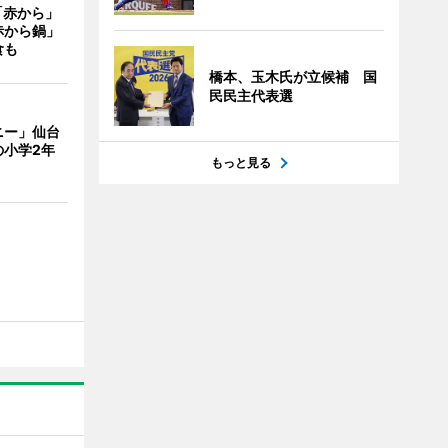
「赤から」
赤から鍋」
食も
橋本、玉木氏が立候補 国
民民主代表選
ニー」仙台
の小学2年
もっと見る