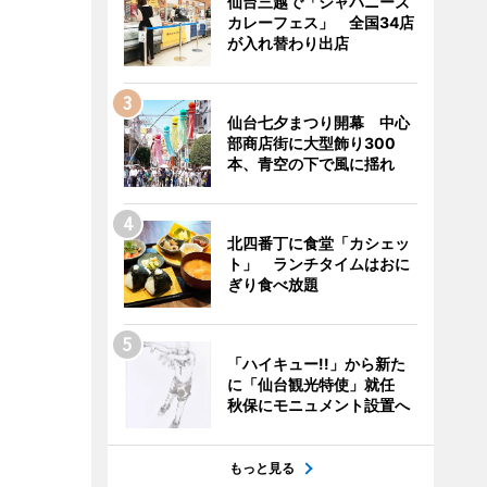
仙台三越で「ジャパニーズ
カレーフェス」 全国34店
が入れ替わり出店
仙台七夕まつり開幕 中心
部商店街に大型飾り300
本、青空の下で風に揺れ
北四番丁に食堂「カシェッ
ト」 ランチタイムはおに
ぎり食べ放題
「ハイキュー!!」から新た
に「仙台観光特使」就任
秋保にモニュメント設置へ
もっと見る