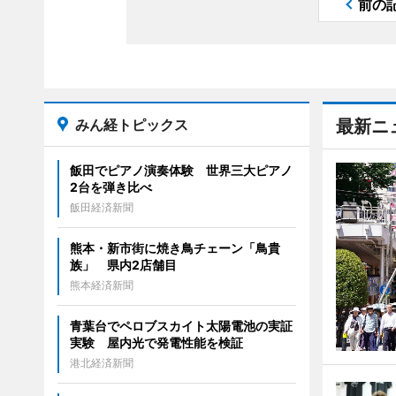
前の
みん経トピックス
最新ニ
飯田でピアノ演奏体験 世界三大ピアノ
2台を弾き比べ
飯田経済新聞
熊本・新市街に焼き鳥チェーン「鳥貴
族」 県内2店舗目
熊本経済新聞
青葉台でペロブスカイト太陽電池の実証
実験 屋内光で発電性能を検証
港北経済新聞