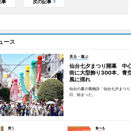
記事
次の記事
ュース
見る・遊ぶ
仙台七夕まつり開幕 中
街に大型飾り300本、青
風に揺れ
仙台の夏の風物詩「仙台七夕まつり
日、始まった。
買う
食べる