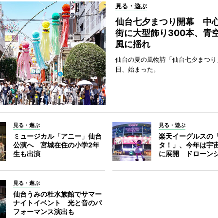
見る・遊ぶ
仙台七夕まつり開幕 中
街に大型飾り300本、青
風に揺れ
仙台の夏の風物詩「仙台七夕まつり
日、始まった。
見る・遊ぶ
見る・遊ぶ
ミュージカル「アニー」仙台
楽天イーグルスの
公演へ 宮城在住の小学2年
タ！」、今年は宇
生も出演
に展開 ドローン
見る・遊ぶ
仙台うみの杜水族館でサマー
ナイトイベント 光と音のパ
フォーマンス演出も