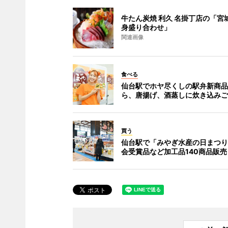
牛たん炭焼 利久 名掛丁店の「宮
身盛り合わせ」
関連画像
食べる
仙台駅でホヤ尽くしの駅弁新商品
ら、唐揚げ、酒蒸しに炊き込みご
買う
仙台駅で「みやぎ水産の日まつり
会受賞品など加工品140商品販売