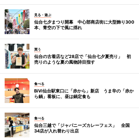
見る・遊ぶ
仙台七夕まつり開幕 中心部商店街に大型飾り300
本、青空の下で風に揺れ
買う
仙台の古着店など28店で「仙台七夕夏売り」 初
売りのような夏の風物詩目指す
食べる
BiVi仙台駅東口に「赤から」新店 うま辛の「赤か
ら鍋」看板に、昼は鍋定食も
食べる
仙台三越で「ジャパニーズカレーフェス」 全国
34店が入れ替わり出店