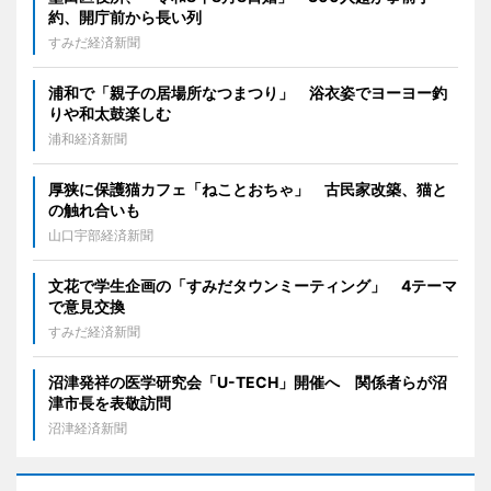
約、開庁前から長い列
すみだ経済新聞
浦和で「親子の居場所なつまつり」 浴衣姿でヨーヨー釣
りや和太鼓楽しむ
浦和経済新聞
厚狭に保護猫カフェ「ねことおちゃ」 古民家改築、猫と
の触れ合いも
山口宇部経済新聞
文花で学生企画の「すみだタウンミーティング」 4テーマ
で意見交換
すみだ経済新聞
沼津発祥の医学研究会「U-TECH」開催へ 関係者らが沼
津市長を表敬訪問
沼津経済新聞