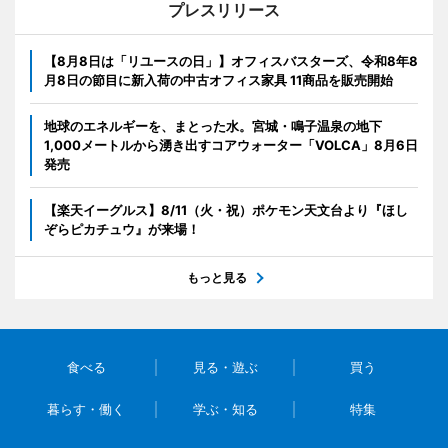
プレスリリース
【8月8日は「リユースの日」】オフィスバスターズ、令和8年8
月8日の節目に新入荷の中古オフィス家具 11商品を販売開始
地球のエネルギーを、まとった水。宮城・鳴子温泉の地下
1,000メートルから湧き出すコアウォーター「VOLCA」8月6日
発売
【楽天イーグルス】8/11（火・祝）ポケモン天文台より『ほし
ぞらピカチュウ』が来場！
もっと見る
食べる
見る・遊ぶ
買う
暮らす・働く
学ぶ・知る
特集