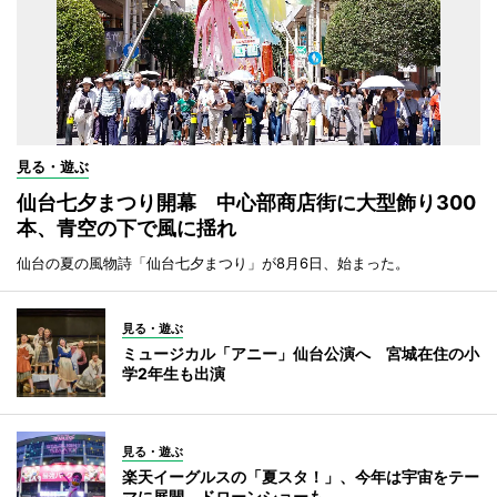
見る・遊ぶ
仙台七夕まつり開幕 中心部商店街に大型飾り300
本、青空の下で風に揺れ
仙台の夏の風物詩「仙台七夕まつり」が8月6日、始まった。
見る・遊ぶ
ミュージカル「アニー」仙台公演へ 宮城在住の小
学2年生も出演
見る・遊ぶ
楽天イーグルスの「夏スタ！」、今年は宇宙をテー
マに展開 ドローンショーも