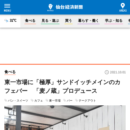
31°C
食べる
見る・遊ぶ
買う
暮らす・働く
学ぶ・知る
食べる
2021.10.01
東一市場に「極厚」サンドイッチメインのカ
フェバー 「麦ノ蔵」プロデュース
パン・スイーツ
カフェ
東一市場
バー
テークアウト