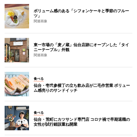
ボリューム感のある「シフォンケーキと季節のフルー
ツ」
関連画像
東一市場の「麦ノ蔵」仙台店跡にオープンした「タイ
ニーテーブル」外観
関連画像
食べる
仙台・壱弐参横丁の立ち飲み店が二毛作営業 ボリュー
ム感売りのサンドイッチ
食べる
仙台・荒町にカツサンド専門店 コロナ禍で早期退職の
女性が試行錯誤重ね開業