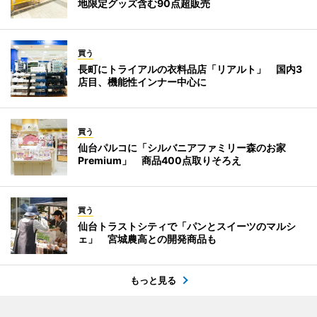
地限定グッズ含む90点超販売
買う
長町にトライアルの衣料品店「リアルト」 国内3
店目、機能性インナー中心に
買う
仙台パルコに「シルバニアファミリー森のお家
Premium」 商品400点取りそろえ
買う
仙台トラストシティで「パンとスイーツのマルシ
ェ」 宮城農高との開発商品も
もっと見る