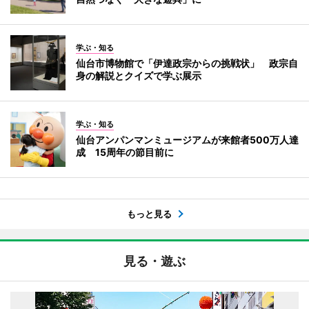
学ぶ・知る
仙台市博物館で「伊達政宗からの挑戦状」 政宗自
身の解説とクイズで学ぶ展示
学ぶ・知る
仙台アンパンマンミュージアムが来館者500万人達
成 15周年の節目前に
もっと見る
見る・遊ぶ