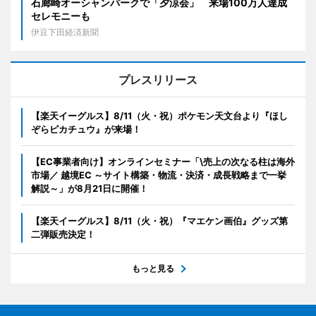
石廊崎オーシャンパークで「夕涼会」 来場100万人達成
セレモニーも
伊豆下田経済新聞
プレスリリース
【楽天イーグルス】8/11（火・祝）ポケモン天文台より『ほし
ぞらピカチュウ』が来場！
【EC事業者向け】オンラインセミナー「\売上の次なる柱は海外
市場／ 越境EC ～サイト構築・物流・決済・成長戦略まで一挙
解説～」が8月21日に開催！
【楽天イーグルス】8/11（火・祝）『マエケン画伯』グッズ第
二弾販売決定！
もっと見る