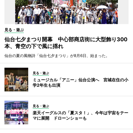
見る・遊ぶ
仙台七夕まつり開幕 中心部商店街に大型飾り300
本、青空の下で風に揺れ
仙台の夏の風物詩「仙台七夕まつり」が8月6日、始まった。
見る・遊ぶ
ミュージカル「アニー」仙台公演へ 宮城在住の小
学2年生も出演
見る・遊ぶ
楽天イーグルスの「夏スタ！」、今年は宇宙をテー
マに展開 ドローンショーも