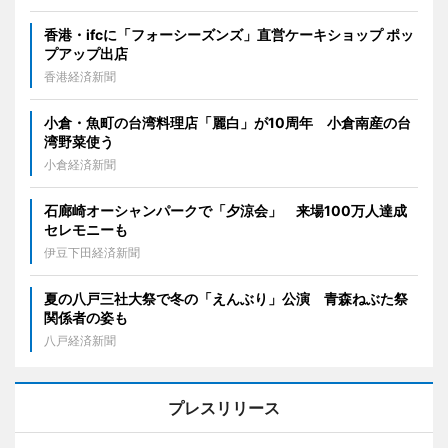
香港・ifcに「フォーシーズンズ」直営ケーキショップ ポッ
プアップ出店
香港経済新聞
小倉・魚町の台湾料理店「麗白」が10周年 小倉南産の台
湾野菜使う
小倉経済新聞
石廊崎オーシャンパークで「夕涼会」 来場100万人達成
セレモニーも
伊豆下田経済新聞
夏の八戸三社大祭で冬の「えんぶり」公演 青森ねぶた祭
関係者の姿も
八戸経済新聞
プレスリリース