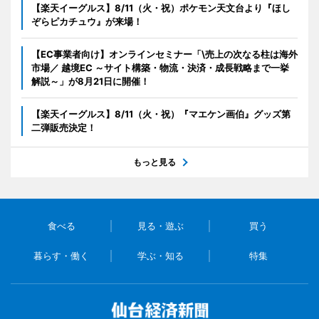
【楽天イーグルス】8/11（火・祝）ポケモン天文台より『ほし
ぞらピカチュウ』が来場！
【EC事業者向け】オンラインセミナー「\売上の次なる柱は海外
市場／ 越境EC ～サイト構築・物流・決済・成長戦略まで一挙
解説～」が8月21日に開催！
【楽天イーグルス】8/11（火・祝）『マエケン画伯』グッズ第
二弾販売決定！
もっと見る
食べる
見る・遊ぶ
買う
暮らす・働く
学ぶ・知る
特集