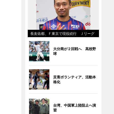
長友佑都、Ｆ東京で現役続行 Ｊリーグ
大分商が２回戦へ 高校野
球
災害ボランティア、活動本
格化
台湾、中国軍上陸阻止へ演
習