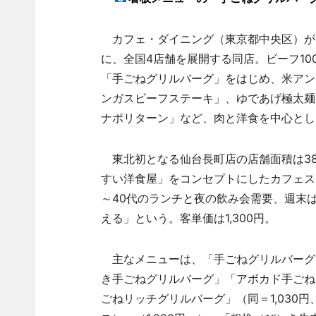
カフェ・ダイニング（東京都中央区）が
に、全国4店舗を展開する同店。ビーフ1
「手ごねグリルバーグ」をはじめ、米アン
ンガスビーフステーキ」、ゆであげ極太麺
ナポリターン」など、肉と洋食を中心とし
東北初となる仙台長町店の店舗面積は38
すい洋食屋」をコンセプトにしたカフェス
～40代のランチと夜の飲み会需要、週末
える」という。客単価は1,300円。
主なメニューは、「手ごねグリルバーグ」（1
き手ごねグリルバーグ」「アボカド手ごねグリ
ごねリッチグリルバーグ」（同＝1,030円