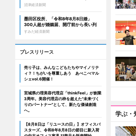
沼津経済新聞
墨田区役所、「令和8年8月8日婚」
300人超が婚姻届、開庁前から長い列
すみだ経済新聞
プレスリリース
売り子は、みんなこどもたちやマイノリテ
ィ？！ちがいを尊重しあう あべこべマル
シェvol.6開催！
宮城県の理美容代理店「thinkFeel」が創業
3周年。美容代理店の枠を超えた"未来づく
りのパートナー"として、新たな価値創造
へ。
学ぶ・
【8月8日は「リユースの日」】オフィスバ
スターズ、令和8年8月8日の節目に新入荷
の中古オフィス家具 11商品を販売開始