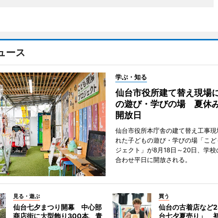
ュース
学ぶ・知る
仙台市役所建て替え現場
の遊び・学びの場 夏休
開放日
仙台市役所本庁舎の建て替え工事現
れた子どもの遊び・学びの場「こど
ジェクト」が8月18日～20日、学
合わせ平日に開放される。
見る・遊ぶ
買う
仙台七夕まつり開幕 中心部
仙台の古着店など2
商店街に大型飾り300本、青
台七夕夏売り」 