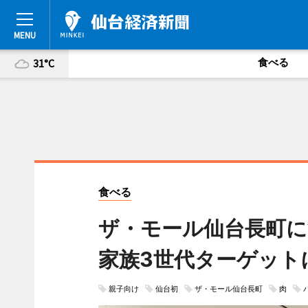
食べる
31°C
食べる
ザ・モール仙台長町
家族3世代ターゲット
親子向け
仙台初
ザ・モール仙台長町
肉