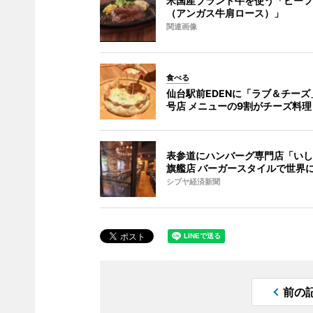
米国産ブランド牛を使う「ビーフ
（アンガス牛肩ロース）」
関連画像
食べる
仙台駅前EDENに「ラブ＆チーズ
号店 メニューの9割がチーズ料理
表参道にハンバーグ専門店「いし
旗艦店 バーガースタイルで世界
シブヤ経済新聞
前の