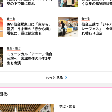
空の下で風に揺れ
うな夏の風物詩目
食べる
食べる
BiVi仙台駅東口に「赤から」
仙台三越で「ジャ
新店 うま辛の「赤から鍋」
レーフェス」 全国
看板に、昼は鍋定食も
れ替わり出店
見る・遊ぶ
ミュージカル「アニー」仙台
公演へ 宮城在住の小学2年
生も出演
もっと見る
知る
学ぶ・知る