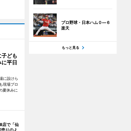
プロ野球・日本ハム０―６
楽天
もっと見る
に子ども
みに平日
場に設けら
も現場プロ
校の夏休みに
8店で「仙
初売りのよ