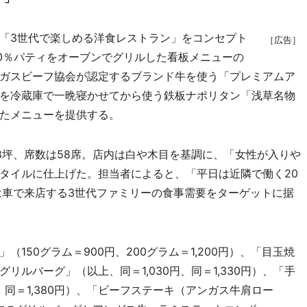
「3世代で楽しめる洋食レストラン」をコンセプト
［広告］
00％パティをオーブンでグリルした看板メニューの
ガスビーフ協会が認定するブランド牛を使う「プレミアムア
を冷蔵庫で一晩寝かせてから使う鉄板ナポリタン「浅草名物
たメニューを提供する。
坪、席数は58席。店内は白や木目を基調に、「女性が入りや
タイルに仕上げた。担当者によると、「平日は近隣で働く20
は車で来店する3世代ファミリーの食事需要をターゲットに据
50グラム＝900円、200グラム＝1,200円）、「目玉焼
ルバーグ」（以上、同＝1,030円、同＝1,330円）、「手
、同＝1,380円）、「ビーフステーキ（アンガス牛肩ロー