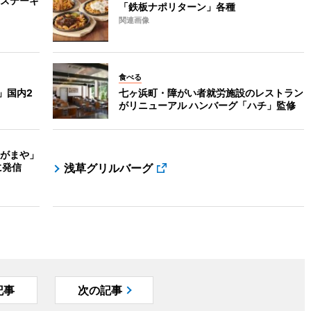
ステーキ
「鉄板ナポリターン」各種
関連画像
食べる
」国内2
七ヶ浜町・障がい者就労施設のレストラン
がリニューアル ハンバーグ「ハチ」監修
がまや」
に発信
浅草グリルバーグ
記事
次の記事