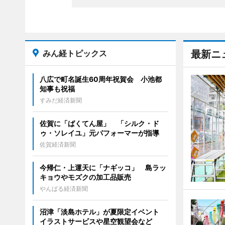
みん経トピックス
最新ニ
八広で町名誕生60周年祝賀会 小池都
知事も祝福
すみだ経済新聞
佐賀に「ばくてん屋」 「シルク・ド
ゥ・ソレイユ」元パフォーマーが指導
佐賀経済新聞
今帰仁・上運天に「ナギッコ」 島ラッ
キョウやモズクの加工品販売
やんばる経済新聞
沼津「淡島ホテル」が夏限定イベント
イラストサービスや星空観望会など