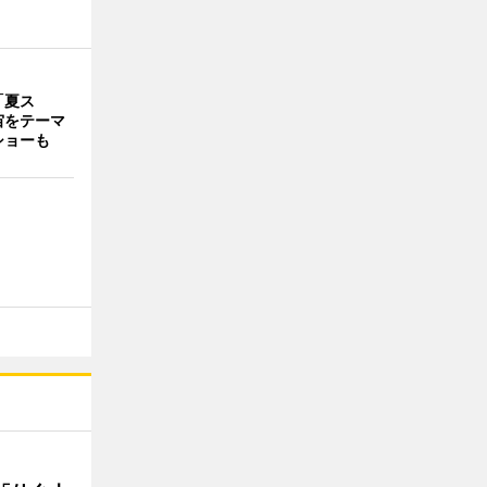
「夏ス
宙をテーマ
ショーも