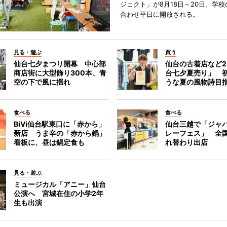
ジェクト」が8月18日～20日、学
合わせ平日に開放される。
見る・遊ぶ
買う
仙台七夕まつり開幕 中心部
仙台の古着店など2
商店街に大型飾り300本、青
台七夕夏売り」 
空の下で風に揺れ
うな夏の風物詩目
食べる
食べる
BiVi仙台駅東口に「赤から」
仙台三越で「ジャ
新店 うま辛の「赤から鍋」
レーフェス」 全国
看板に、昼は鍋定食も
れ替わり出店
見る・遊ぶ
ミュージカル「アニー」仙台
公演へ 宮城在住の小学2年
生も出演