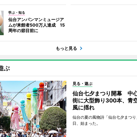
学ぶ・知る
仙台アンパンマンミュージア
ムが来館者500万人達成 15
周年の節目前に
もっと見る
遊ぶ
見る・遊ぶ
仙台七夕まつり開幕 中
街に大型飾り300本、青
風に揺れ
仙台の夏の風物詩「仙台七夕まつり
日、始まった。