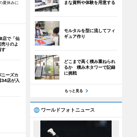
まな資料や体験を用意する
校の夏休みに
モルタルを型に流してフィ
ギュア作り
8店で「仙
初売りのよ
指す
どこまで高く積み重ねられ
るか 積み木タワーで記録
に挑戦
パニーズカ
34店が入
もっと見る
ワールドフォトニュース