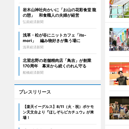
岩木山神社向かいに「お山の花彩食堂 龍
の憩」 和食職人の夫婦が経営
弘前経済新聞
浅草・松が谷にニットカフェ「ito-
mori」 編み物好きが集う場に
浅草経済新聞
北習志野の老舗精肉店「鳥吉」が創業
170周年 幕末から続くのれん守る
船橋経済新聞
プレスリリース
【楽天イーグルス】8/11（火・祝）ポケモ
ン天文台より『ほしぞらピカチュウ』が来
場！