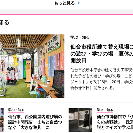
もっと見る
知る
学ぶ・知る
仙台市役所建て替え現場
の遊び・学びの場 夏休
開放日
仙台市役所本庁舎の建て替え工事現
れた子どもの遊び・学びの場「こど
ジェクト」が8月18日～20日、学
合わせ平日に開放される。
学ぶ・知る
学ぶ・知る
仙台市、西公園屋内遊び場の
仙台市博物館で「
設計中間報告 まちと自然つ
らの挑戦状」 政
なぐ「大きな遊具」に
説とクイズで学ぶ