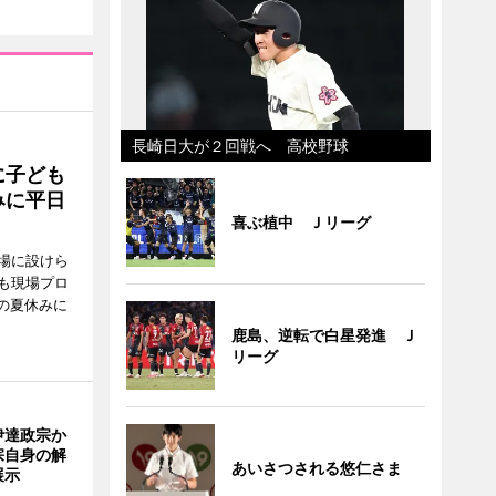
長崎日大が２回戦へ 高校野球
に子ども
みに平日
喜ぶ植中 Ｊリーグ
場に設けら
も現場プロ
校の夏休みに
鹿島、逆転で白星発進 Ｊ
リーグ
伊達政宗か
宗自身の解
あいさつされる悠仁さま
展示