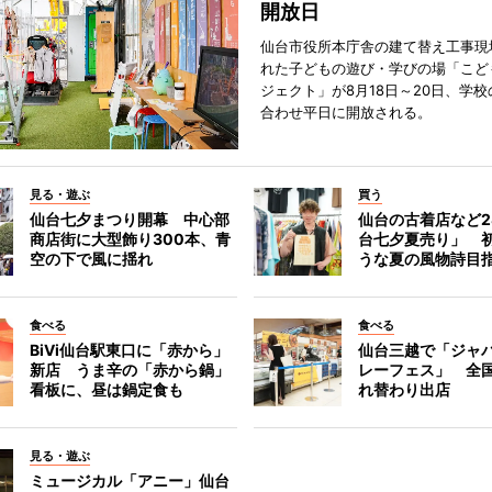
開放日
仙台市役所本庁舎の建て替え工事現
れた子どもの遊び・学びの場「こど
ジェクト」が8月18日～20日、学
合わせ平日に開放される。
見る・遊ぶ
買う
仙台七夕まつり開幕 中心部
仙台の古着店など2
商店街に大型飾り300本、青
台七夕夏売り」 
空の下で風に揺れ
うな夏の風物詩目
食べる
食べる
BiVi仙台駅東口に「赤から」
仙台三越で「ジャ
新店 うま辛の「赤から鍋」
レーフェス」 全国
看板に、昼は鍋定食も
れ替わり出店
見る・遊ぶ
ミュージカル「アニー」仙台