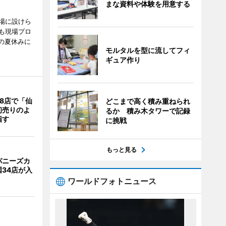
まな資料や体験を用意する
場に設けら
も現場プロ
校の夏休みに
モルタルを型に流してフィ
ギュア作り
8店で「仙
どこまで高く積み重ねられ
初売りのよ
るか 積み木タワーで記録
指す
に挑戦
もっと見る
パニーズカ
34店が入
ワールドフォトニュース