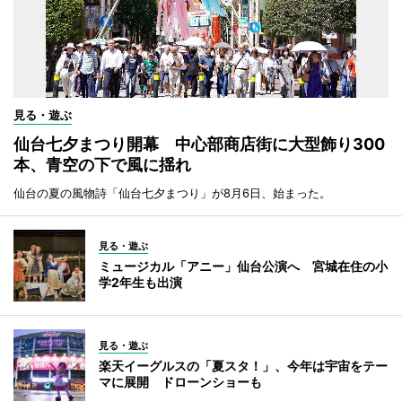
見る・遊ぶ
仙台七夕まつり開幕 中心部商店街に大型飾り300
本、青空の下で風に揺れ
仙台の夏の風物詩「仙台七夕まつり」が8月6日、始まった。
見る・遊ぶ
ミュージカル「アニー」仙台公演へ 宮城在住の小
学2年生も出演
見る・遊ぶ
楽天イーグルスの「夏スタ！」、今年は宇宙をテー
マに展開 ドローンショーも