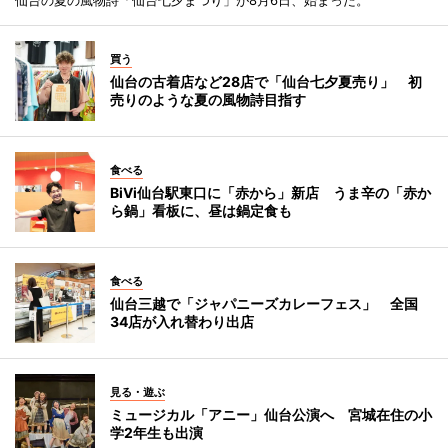
買う
仙台の古着店など28店で「仙台七夕夏売り」 初
売りのような夏の風物詩目指す
食べる
BiVi仙台駅東口に「赤から」新店 うま辛の「赤か
ら鍋」看板に、昼は鍋定食も
食べる
仙台三越で「ジャパニーズカレーフェス」 全国
34店が入れ替わり出店
見る・遊ぶ
ミュージカル「アニー」仙台公演へ 宮城在住の小
学2年生も出演