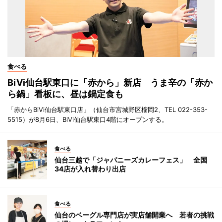
食べる
BiVi仙台駅東口に「赤から」新店 うま辛の「赤か
ら鍋」看板に、昼は鍋定食も
「赤からBiVi仙台駅東口店」（仙台市宮城野区榴岡2、TEL 022-353-
5515）が8月6日、BiVi仙台駅東口4階にオープンする。
食べる
仙台三越で「ジャパニーズカレーフェス」 全国
34店が入れ替わり出店
食べる
仙台のベーグル専門店が実店舗開業へ 若者の挑戦