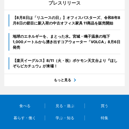
プレスリリース
【8月8日は「リユースの日」】オフィスバスターズ、令和8年8
月8日の節目に新入荷の中古オフィス家具 11商品を販売開始
地球のエネルギーを、まとった水。宮城・鳴子温泉の地下
1,000メートルから湧き出すコアウォーター「VOLCA」8月6日
発売
【楽天イーグルス】8/11（火・祝）ポケモン天文台より『ほし
ぞらピカチュウ』が来場！
もっと見る
食べる
見る・遊ぶ
買う
暮らす・働く
学ぶ・知る
特集