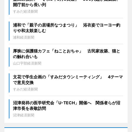
開庁前から長い列
すみだ経済新聞
浦和で「親子の居場所なつまつり」 浴衣姿でヨーヨー釣
りや和太鼓楽しむ
浦和経済新聞
厚狭に保護猫カフェ「ねことおちゃ」 古民家改築、猫と
の触れ合いも
山口宇部経済新聞
文花で学生企画の「すみだタウンミーティング」 4テーマ
で意見交換
すみだ経済新聞
沼津発祥の医学研究会「U-TECH」開催へ 関係者らが沼
津市長を表敬訪問
沼津経済新聞