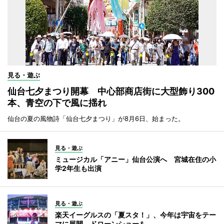
見る・遊ぶ
仙台七夕まつり開幕 中心部商店街に大型飾り300
本、青空の下で風に揺れ
仙台の夏の風物詩「仙台七夕まつり」が8月6日、始まった。
見る・遊ぶ
ミュージカル「アニー」仙台公演へ 宮城在住の小
学2年生も出演
見る・遊ぶ
楽天イーグルスの「夏スタ！」、今年は宇宙をテー
マに展開 ドローンショーも