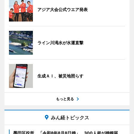
アジア大会公式ウエア発表
ライン川渇水が水運直撃
生成ＡＩ、被災地照らす
もっと見る
みん経トピックス
墨田区役所、「令和8年8月8日婚」 300人超が婚姻届、