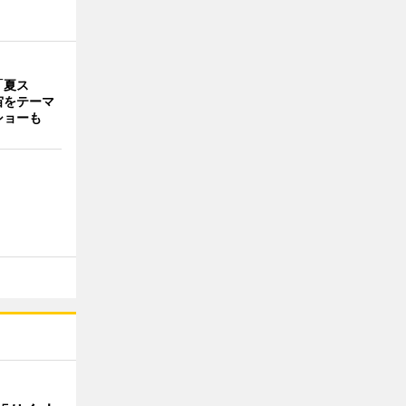
「夏ス
宙をテーマ
ショーも