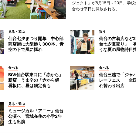
ジェクト」が8月18日～20日、学
合わせ平日に開放される。
見る・遊ぶ
買う
仙台七夕まつり開幕 中心部
仙台の古着店など2
商店街に大型飾り300本、青
台七夕夏売り」 
空の下で風に揺れ
うな夏の風物詩目
食べる
食べる
BiVi仙台駅東口に「赤から」
仙台三越で「ジャ
新店 うま辛の「赤から鍋」
レーフェス」 全国
看板に、昼は鍋定食も
れ替わり出店
見る・遊ぶ
ミュージカル「アニー」仙台
公演へ 宮城在住の小学2年
生も出演