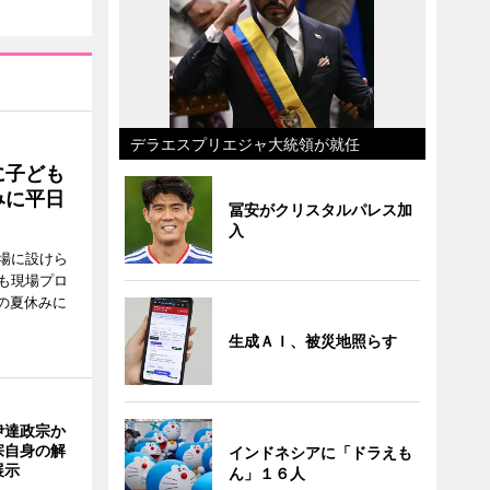
デラエスプリエジャ大統領が就任
に子ども
みに平日
冨安がクリスタルパレス加
入
場に設けら
も現場プロ
校の夏休みに
生成ＡＩ、被災地照らす
伊達政宗か
宗自身の解
インドネシアに「ドラえも
展示
ん」１６人