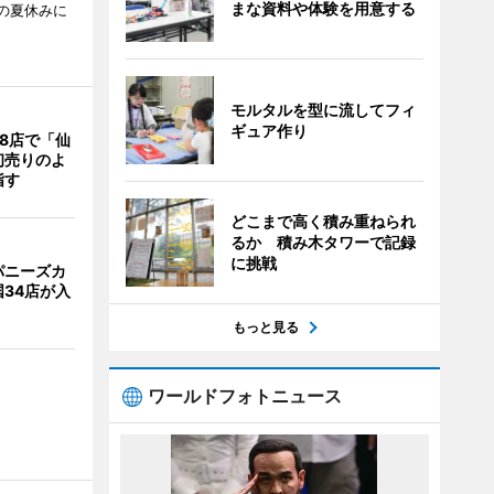
まな資料や体験を用意する
校の夏休みに
モルタルを型に流してフィ
ギュア作り
8店で「仙
初売りのよ
指す
どこまで高く積み重ねられ
るか 積み木タワーで記録
に挑戦
パニーズカ
34店が入
もっと見る
ワールドフォトニュース