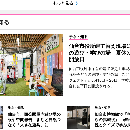
もっと見る
知る
学ぶ・知る
仙台市役所建て替え現場
の遊び・学びの場 夏休
開放日
仙台市役所本庁舎の建て替え工事現
れた子どもの遊び・学びの場「こど
ジェクト」が8月18日～20日、学
合わせ平日に開放される。
学ぶ・知る
学ぶ・知る
仙台市、西公園屋内遊び場の
仙台市博物館で「
設計中間報告 まちと自然つ
らの挑戦状」 政
なぐ「大きな遊具」に
説とクイズで学ぶ