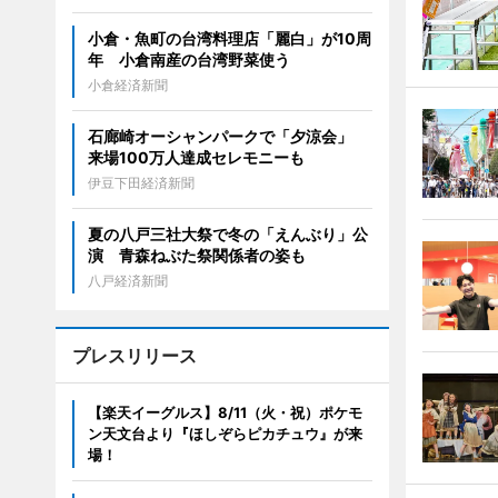
小倉・魚町の台湾料理店「麗白」が10周
年 小倉南産の台湾野菜使う
小倉経済新聞
石廊崎オーシャンパークで「夕涼会」
来場100万人達成セレモニーも
伊豆下田経済新聞
夏の八戸三社大祭で冬の「えんぶり」公
演 青森ねぶた祭関係者の姿も
八戸経済新聞
プレスリリース
【楽天イーグルス】8/11（火・祝）ポケモ
ン天文台より『ほしぞらピカチュウ』が来
場！