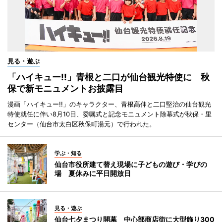
見る・遊ぶ
「ハイキュー!!」青根と二口が仙台観光特使に 秋
保で新モニュメントお披露目
漫画「ハイキュー!!」のキャラクター、青根高伸と二口堅治の仙台観光
特使就任に伴い8月10日、委嘱式と記念モニュメント除幕式が秋保・里
センター（仙台市太白区秋保町湯元）で行われた。
学ぶ・知る
仙台市役所建て替え現場に子どもの遊び・学びの
場 夏休みに平日開放日
見る・遊ぶ
仙台七夕まつり開幕 中心部商店街に大型飾り300