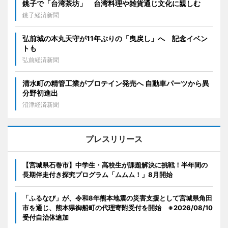
銚子で「台湾茶坊」 台湾料理や雑貨通じ文化に親しむ
銚子経済新聞
弘前城の本丸天守が11年ぶりの「曳戻し」へ 記念イベン
トも
弘前経済新聞
清水町の精管工業がプロテイン発売へ 自動車パーツから異
分野初進出
沼津経済新聞
プレスリリース
【宮城県石巻市】中学生・高校生が課題解決に挑戦！半年間の
長期伴走付き探究プログラム「ムムム！」8月開始
「ふるなび」が、令和8年熊本地震の災害支援として宮城県角田
市を通じ、熊本県御船町の代理寄附受付を開始 ※2026/08/10
受付自治体追加