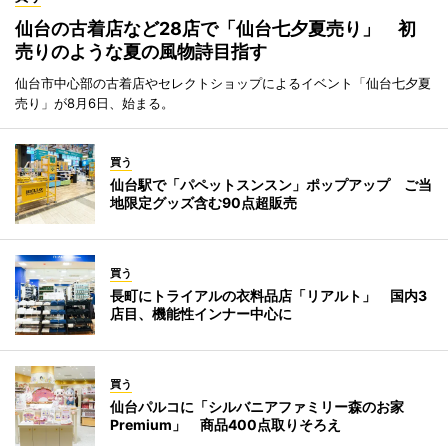
仙台の古着店など28店で「仙台七夕夏売り」 初
売りのような夏の風物詩目指す
仙台市中心部の古着店やセレクトショップによるイベント「仙台七夕夏
売り」が8月6日、始まる。
買う
仙台駅で「パペットスンスン」ポップアップ ご当
地限定グッズ含む90点超販売
買う
長町にトライアルの衣料品店「リアルト」 国内3
店目、機能性インナー中心に
買う
仙台パルコに「シルバニアファミリー森のお家
Premium」 商品400点取りそろえ