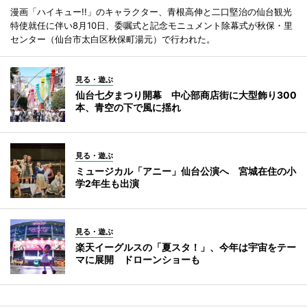
漫画「ハイキュー!!」のキャラクター、青根高伸と二口堅治の仙台観光
特使就任に伴い8月10日、委嘱式と記念モニュメント除幕式が秋保・里
センター（仙台市太白区秋保町湯元）で行われた。
見る・遊ぶ
仙台七夕まつり開幕 中心部商店街に大型飾り300
本、青空の下で風に揺れ
見る・遊ぶ
ミュージカル「アニー」仙台公演へ 宮城在住の小
学2年生も出演
見る・遊ぶ
楽天イーグルスの「夏スタ！」、今年は宇宙をテー
マに展開 ドローンショーも