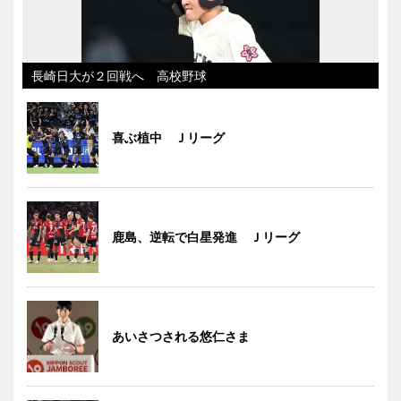
長崎日大が２回戦へ 高校野球
喜ぶ植中 Ｊリーグ
鹿島、逆転で白星発進 Ｊリーグ
あいさつされる悠仁さま