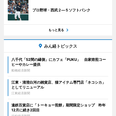
プロ野球・西武２―５ソフトバンク
もっと見る
みん経トピックス
八千代「52間の縁側」にカフェ「PUKU」 自家焙煎コー
ヒーやカレー提供
船橋経済新聞
江東・清澄白河の雑貨店、猫アイテム専門店「ネコシカ」
としてリニューアル
江東経済新聞
遠鉄百貨店に「トーキョー煎餅」期間限定ショップ 昨年
12月に続き2回目
浜松経済新聞