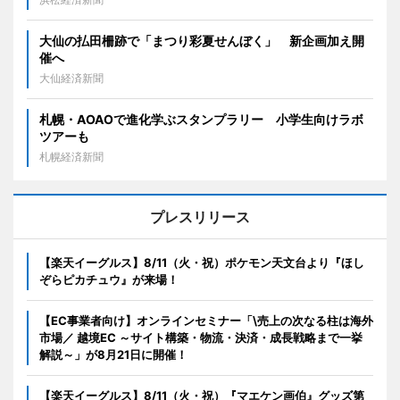
大仙の払田柵跡で「まつり彩夏せんぼく」 新企画加え開
催へ
大仙経済新聞
札幌・AOAOで進化学ぶスタンプラリー 小学生向けラボ
ツアーも
札幌経済新聞
プレスリリース
【楽天イーグルス】8/11（火・祝）ポケモン天文台より『ほし
ぞらピカチュウ』が来場！
【EC事業者向け】オンラインセミナー「\売上の次なる柱は海外
市場／ 越境EC ～サイト構築・物流・決済・成長戦略まで一挙
解説～」が8月21日に開催！
【楽天イーグルス】8/11（火・祝）『マエケン画伯』グッズ第