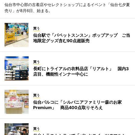
仙台市中心部の古着店やセレクトショップによるイベント「仙台七夕夏
売り」が8月6日、始まる。
買う
仙台駅で「パペットスンスン」ポップアップ ご当
地限定グッズ含む90点超販売
買う
長町にトライアルの衣料品店「リアルト」 国内3
店目、機能性インナー中心に
買う
仙台パルコに「シルバニアファミリー森のお家
Premium」 商品400点取りそろえ
買う