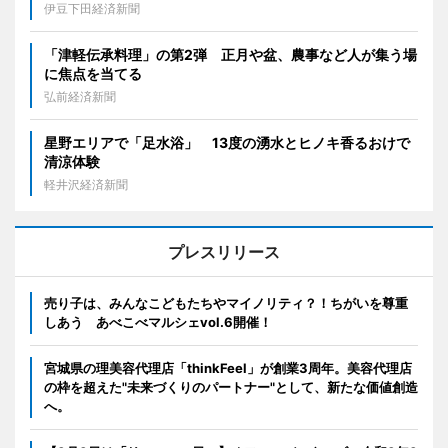
伊豆下田経済新聞
「津軽伝承料理」の第2弾 正月や盆、農事など人が集う場
に焦点を当てる
弘前経済新聞
星野エリアで「足水浴」 13度の湧水とヒノキ香るおけで
清涼体験
軽井沢経済新聞
プレスリリース
売り子は、みんなこどもたちやマイノリティ？！ちがいを尊重
しあう あべこべマルシェvol.6開催！
宮城県の理美容代理店「thinkFeel」が創業3周年。美容代理店
の枠を超えた"未来づくりのパートナー"として、新たな価値創造
へ。