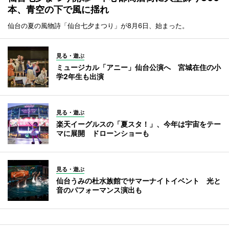
本、青空の下で風に揺れ
仙台の夏の風物詩「仙台七夕まつり」が8月6日、始まった。
見る・遊ぶ
ミュージカル「アニー」仙台公演へ 宮城在住の小
学2年生も出演
見る・遊ぶ
楽天イーグルスの「夏スタ！」、今年は宇宙をテー
マに展開 ドローンショーも
見る・遊ぶ
仙台うみの杜水族館でサマーナイトイベント 光と
音のパフォーマンス演出も