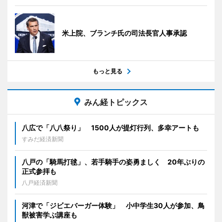
米上院、ブランチ氏の司法長官人事承認
もっと見る
みん経トピックス
八広で「八八祭り」 1500人が提灯行列、多幸アートも
すみだ経済新聞
八戸の「騎馬打毬」、若手騎手の姿勇ましく 20年ぶりの
正式参拝も
八戸経済新聞
河津で「ジビエバーガー体験」 小中学生30人が参加、鳥
獣被害学ぶ講座も