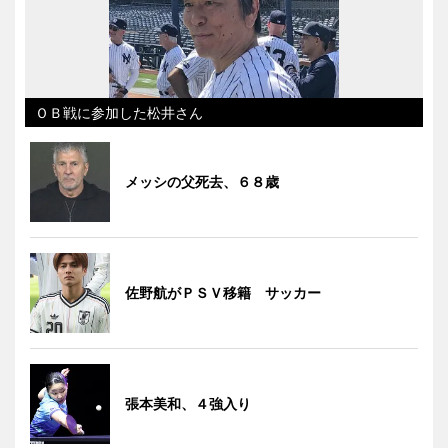
ＯＢ戦に参加した松井さん
メッシの父死去、６８歳
佐野航がＰＳＶ移籍 サッカー
張本美和、４強入り