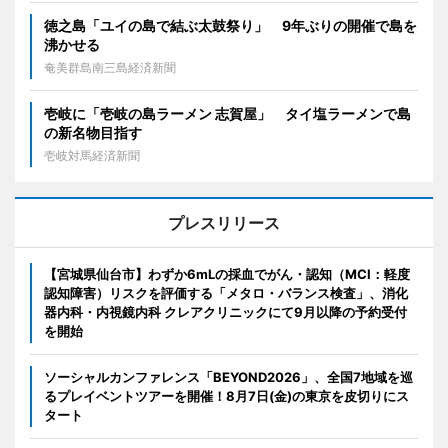
徳之島「ユイの島で結ぶ太鼓祭り」 9年ぶりの開催で島を
沸かせる
奄美群島南三島経済新聞
壱岐に「壱岐の島ラーメン 志賀屋」 タイ塩ラーメンで島
の新名物目指す
壱岐対馬経済新聞
プレスリリース
【宮城県仙台市】わずか6mLの採血でがん・認知（MCI：軽度
認知障害）リスクを評価する「メタロ・バランス検査」、消化
器内科・内視鏡内科 クレアクリニックにて9月以降の予約受付
を開始
ソーシャルカンファレンス「BEYOND2026」、全国7地域を巡
るプレイベントツアーを開催！8月7日(金)の東京を皮切りにス
タート