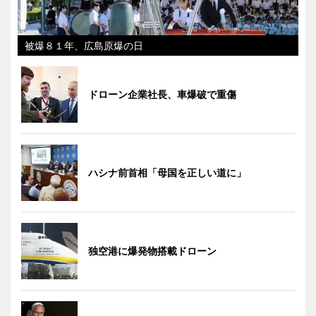
被爆８１年、広島原爆の日
ドローン企業社長、車爆破で重傷
ハシナ前首相「母国を正しい道に」
独空港に爆発物搭載ドローン