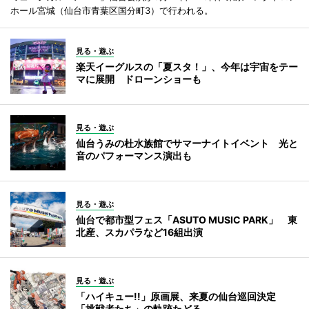
ホール宮城（仙台市青葉区国分町3）で行われる。
見る・遊ぶ
楽天イーグルスの「夏スタ！」、今年は宇宙をテー
マに展開 ドローンショーも
見る・遊ぶ
仙台うみの杜水族館でサマーナイトイベント 光と
音のパフォーマンス演出も
見る・遊ぶ
仙台で都市型フェス「ASUTO MUSIC PARK」 東
北産、スカパラなど16組出演
見る・遊ぶ
「ハイキュー!!」原画展、来夏の仙台巡回決定
「挑戦者たち」の軌跡たどる