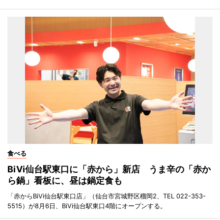
食べる
BiVi仙台駅東口に「赤から」新店 うま辛の「赤か
ら鍋」看板に、昼は鍋定食も
「赤からBiVi仙台駅東口店」（仙台市宮城野区榴岡2、TEL 022-353-
5515）が8月6日、BiVi仙台駅東口4階にオープンする。