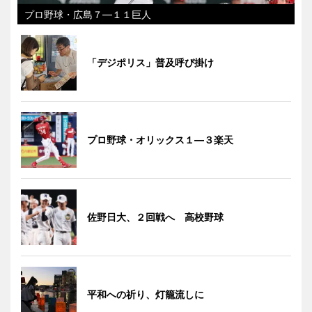
プロ野球・広島７―１１巨人
「デジポリス」普及呼び掛け
プロ野球・オリックス１―３楽天
佐野日大、２回戦へ 高校野球
平和への祈り、灯籠流しに