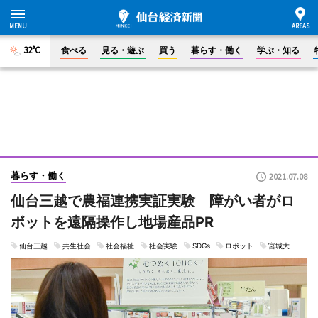
32°C
食べる
見る・遊ぶ
買う
暮らす・働く
学ぶ・知る
暮らす・働く
2021.07.08
仙台三越で農福連携実証実験 障がい者がロ
ボットを遠隔操作し地場産品PR
仙台三越
共生社会
社会福祉
社会実験
SDGs
ロボット
宮城大