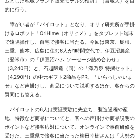
ムとした地域ブランド販売モデルの検討」（宮城大）を目
的に行う。
障がい者が「パイロット」となり、オリィ研究所が手掛
けるロボット「OriHime（オリヒメ）」をタブレット端末
で遠隔操作し、自宅で接客に当たる。今回は東京、島根、
三重、熊本、広島に住む6人が1時間交代で、伊豆沼農産
（登米市）の「伊豆沼ハム ソーセージ詰め合わせ」
（3,240円）と、石越醸造（同）の「澤乃泉 特撰セット」
（4,290円）の中元ギフト2商品をPR。「いらっしゃいま
せ」など声掛けし、商品について説明するほか、客からの
質問にも答える。
パイロットの6人は実証実験に先立ち、製造過程や産
地、特徴など商品についてと、客への声掛けや商品説明の
ポイントなど接客応対について、オンラインで事前研修を
受けた。三重県で接客に当たった柳田幸樹さんは「大勢の