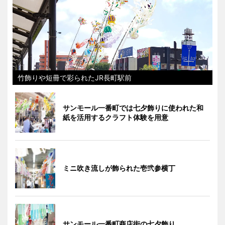
竹飾りや短冊で彩られたJR長町駅前
サンモール一番町では七夕飾りに使われた和
紙を活用するクラフト体験を用意
ミニ吹き流しが飾られた壱弐参横丁
サンモール一番町商店街の七夕飾り