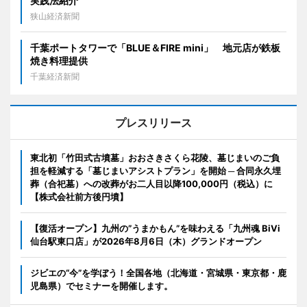
実践法紹介
狭山経済新聞
千葉ポートタワーで「BLUE＆FIRE mini」 地元店が鉄板
焼き料理提供
千葉経済新聞
プレスリリース
東北初「竹田式古墳墓」おおさきさくら花陵、墓じまいのご負
担を軽減する「墓じまいアシストプラン」を開始 ─ 合同永久埋
葬（合祀墓）への改葬がお二人目以降100,000円（税込）に
【株式会社前方後円墳】
【復活オープン】九州の”うまかもん”を味わえる「九州魂 BiVi
仙台駅東口店」が2026年8月6日（木）グランドオープン
ジビエの“今”を学ぼう！全国各地（北海道・宮城県・東京都・鹿
児島県）でセミナーを開催します。