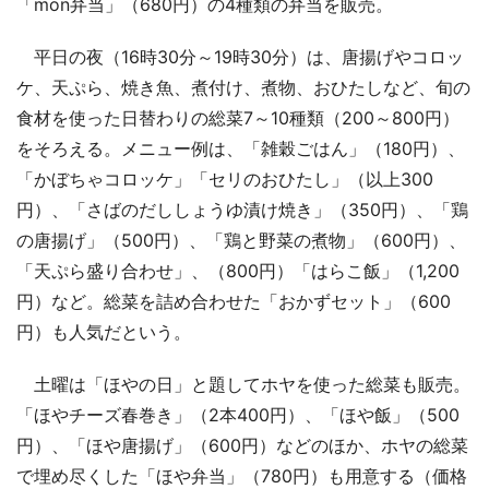
「mon弁当」（680円）の4種類の弁当を販売。
平日の夜（16時30分～19時30分）は、唐揚げやコロッ
ケ、天ぷら、焼き魚、煮付け、煮物、おひたしなど、旬の
食材を使った日替わりの総菜7～10種類（200～800円）
をそろえる。メニュー例は、「雑穀ごはん」（180円）、
「かぼちゃコロッケ」「セリのおひたし」（以上300
円）、「さばのだししょうゆ漬け焼き」（350円）、「鶏
の唐揚げ」（500円）、「鶏と野菜の煮物」（600円）、
「天ぷら盛り合わせ」、（800円）「はらこ飯」（1,200
円）など。総菜を詰め合わせた「おかずセット」（600
円）も人気だという。
土曜は「ほやの日」と題してホヤを使った総菜も販売。
「ほやチーズ春巻き」（2本400円）、「ほや飯」（500
円）、「ほや唐揚げ」（600円）などのほか、ホヤの総菜
で埋め尽くした「ほや弁当」（780円）も用意する（価格