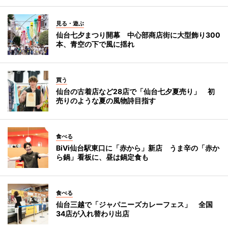
見る・遊ぶ
仙台七夕まつり開幕 中心部商店街に大型飾り300
本、青空の下で風に揺れ
買う
仙台の古着店など28店で「仙台七夕夏売り」 初
売りのような夏の風物詩目指す
食べる
BiVi仙台駅東口に「赤から」新店 うま辛の「赤か
ら鍋」看板に、昼は鍋定食も
食べる
仙台三越で「ジャパニーズカレーフェス」 全国
34店が入れ替わり出店