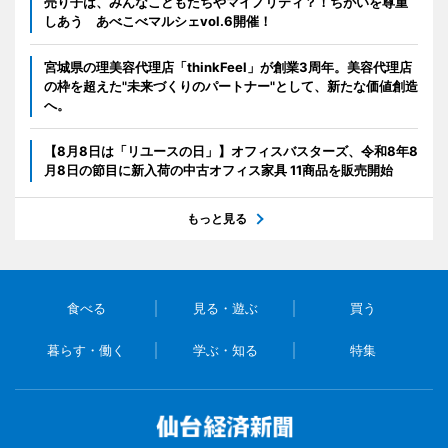
売り子は、みんなこどもたちやマイノリティ？！ちがいを尊重
しあう あべこべマルシェvol.6開催！
宮城県の理美容代理店「thinkFeel」が創業3周年。美容代理店
の枠を超えた"未来づくりのパートナー"として、新たな価値創造
へ。
【8月8日は「リユースの日」】オフィスバスターズ、令和8年8
月8日の節目に新入荷の中古オフィス家具 11商品を販売開始
もっと見る
食べる
見る・遊ぶ
買う
暮らす・働く
学ぶ・知る
特集