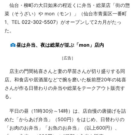
仙台・柳町の大日如来の程近くに弁当・総菜店「街の惣
菜（そうざい）や mon（モン）」（仙台市青葉区一番町
1、TEL
022-302-5507
）がオープンして2カ月がたっ
た。
昼は弁当、夜は総菜が並ぶ「mon」店内
［広告］
店主の門間祐喜さんと妻の早苗さんが切り盛りする同
店。和食店や居酒屋などで腕を磨いた板前歴20年の祐喜
さんが作る日替わりの弁当や総菜をテークアウト販売す
る。
平日の昼（11時30分～14時）は、店自慢の唐揚げを詰
めた「からあげ弁当」（500円）をはじめ、日替わりの
「お肉のお弁当」「お魚のお弁当」（以上600円）、