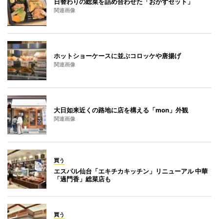
日替わりの総菜を詰め合わせた「おかずセット」
関連画像
ホットショーケースに並ぶコロッケや唐揚げ
関連画像
大日如来近くの路地に店を構える「mon」外観
関連画像
買う
エスパル仙台「エキチカキッチン」リニューアル 中華
「過門香」総菜店も
買う