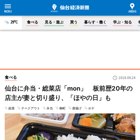
29°C
食べる
見る・遊ぶ
買う
暮らす・働く
学ぶ・知る
食べる
2019.09.24
仙台に弁当・総菜店「mon」 板前歴20年の
店主が妻と切り盛り、「ほやの日」も
総菜
テークアウト
弁当
柳町
唐揚げ
ホヤ