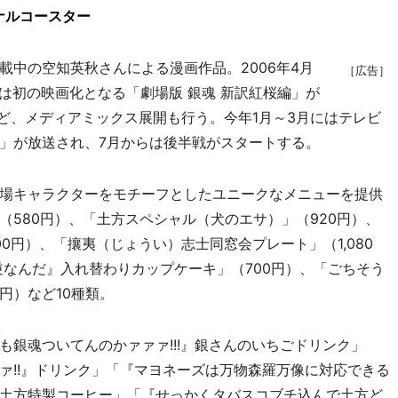
ナルコースター
中の空知英秋さんによる漫画作品。2006年4月
［広告］
には初の映画化となる「劇場版 銀魂 新訳紅桜編」が
など、メディアミックス展開も行う。今年1月～3月にはテレビ
」が放送され、7月からは後半戦がスタートする。
場キャラクターをモチーフとしたユニークなメニューを提供
580円）、「土方スペシャル（犬のエサ）」（920円）、
00円）、「攘夷（じょうい）志士同窓会プレート」（1,080
逆なんだ』入れ替わりカップケーキ」（700円）、「ごちそう
0円）など10種類。
銀魂ついてんのかァァァ!!!』銀さんのいちごドリンク」
ァ!!』ドリンク」「『マヨネーズは万物森羅万像に対応できる
土方特製コーヒー」「『せっかくタバスコブチ込んで土方ど