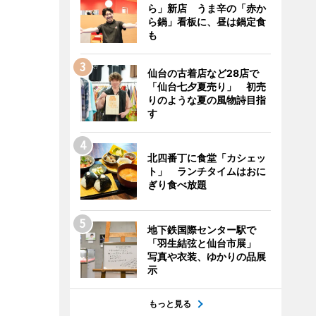
ら」新店 うま辛の「赤か
ら鍋」看板に、昼は鍋定食
も
仙台の古着店など28店で
「仙台七夕夏売り」 初売
りのような夏の風物詩目指
す
北四番丁に食堂「カシェッ
ト」 ランチタイムはおに
ぎり食べ放題
地下鉄国際センター駅で
「羽生結弦と仙台市展」
写真や衣装、ゆかりの品展
示
もっと見る