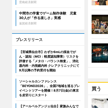
雲南経済新聞
中間市の学童でゲーム制作体験 児童
30人が「作る楽しさ」実感
遠賀経済新聞
プレスリリース
【宮城県仙台市】わずか6mLの採血でが
ん・認知（MCI：軽度認知障害）リスクを
評価する「メタロ・バランス検査」、消化
器内科・内視鏡内科 クレアクリニックにて
9月以降の予約受付を開始
ソーシャルカンファレンス
「BEYOND2026」、全国7地域を巡るプレ
買う
イベントツアーを開催！8月7日(金)の東京
を皮切りにスタート
【アールベルアンジェ仙台】家族みんなで