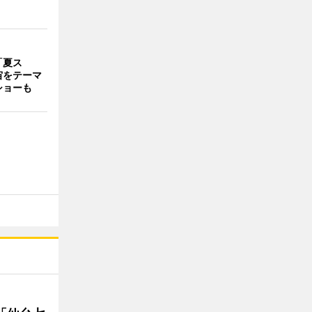
「夏ス
宙をテーマ
ショーも