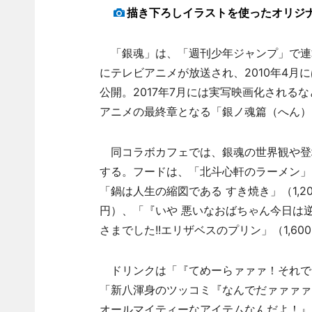
描き下ろしイラストを使ったオリジ
「銀魂」は、「週刊少年ジャンプ」で連載
にテレビアニメが放送され、2010年4月
公開。2017年7月には実写映画化される
アニメの最終章となる「銀ノ魂篇（へん）
同コラボカフェでは、銀魂の世界観や登
する。フードは、「北斗心軒のラーメン」（
「鍋は人生の縮図である すき焼き」（1,2
円）、「『いや 悪いなおばちゃん今日は
さまでした!!エリザベスのプリン」（1,60
ドリンクは「『てめーらァァァ！それでも
「新八渾身のツッコミ『なんでだァァァァ
オールマイティーなアイテムなんだよ！』