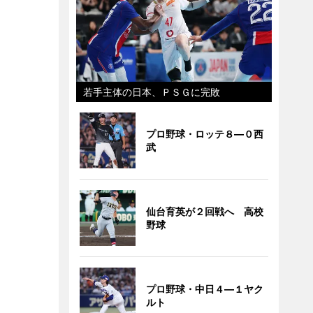
若手主体の日本、ＰＳＧに完敗
プロ野球・ロッテ８―０西
武
仙台育英が２回戦へ 高校
野球
プロ野球・中日４―１ヤク
ルト