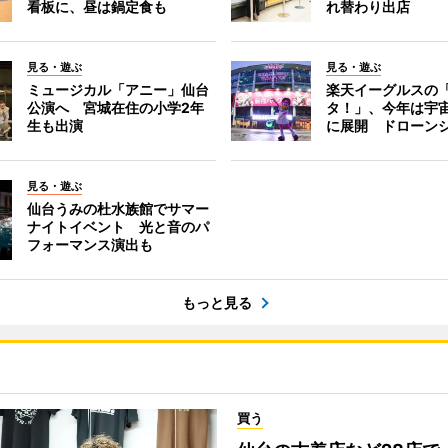
看板に、昼は鍋定食も
れ替わり出店
見る・遊ぶ
見る・遊ぶ
ミュージカル「アニー」仙台
楽天イーグルスの
公演へ 宮城在住の小学2年
タ！」、今年は宇
生も出演
に展開 ドローン
見る・遊ぶ
仙台うみの杜水族館でサマー
ナイトイベント 光と音のパ
フォーマンス演出も
もっと見る
買う