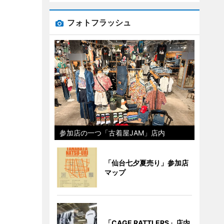
フォトフラッシュ
参加店の一つ「古着屋JAM」店内
「仙台七夕夏売り」参加店
マップ
「CAGE RATTLERS」店内