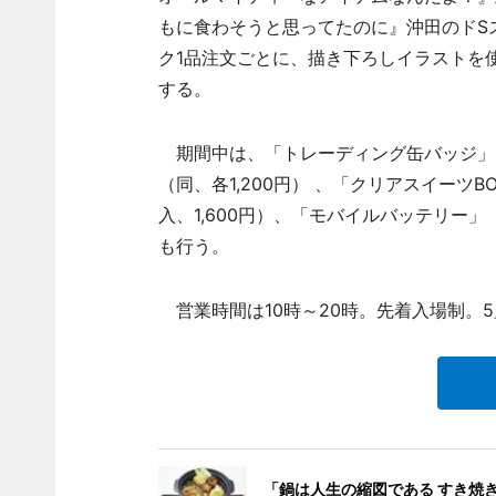
もに食わそうと思ってたのに』沖田のドS
ク1品注文ごとに、描き下ろしイラストを使
する。
期間中は、「トレーディング缶バッジ」（全
（同、各1,200円） 、「クリアスイーツ
入、1,600円）、「モバイルバッテリー」
も行う。
営業時間は10時～20時。先着入場制。5
「鍋は人生の縮図である すき焼