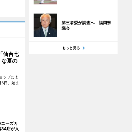
第三者委が調査へ 福岡県
議会
もっと見る
「仙台七
うな夏の
ョップによ
月6日、始ま
パニーズカ
34店が入