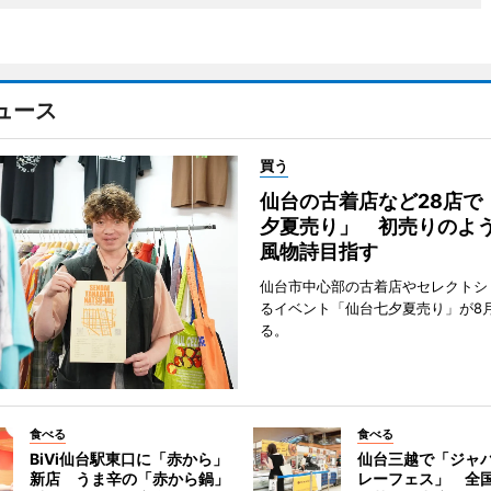
ュース
買う
仙台の古着店など28店で
夕夏売り」 初売りのよ
風物詩目指す
仙台市中心部の古着店やセレクトシ
るイベント「仙台七夕夏売り」が8
る。
食べる
食べる
BiVi仙台駅東口に「赤から」
仙台三越で「ジャ
新店 うま辛の「赤から鍋」
レーフェス」 全国