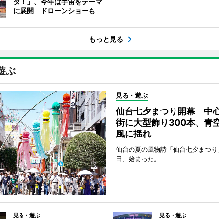
タ！」、今年は宇宙をテーマ
に展開 ドローンショーも
もっと見る
遊ぶ
見る・遊ぶ
仙台七夕まつり開幕 中
街に大型飾り300本、青
風に揺れ
仙台の夏の風物詩「仙台七夕まつり
日、始まった。
見る・遊ぶ
見る・遊ぶ