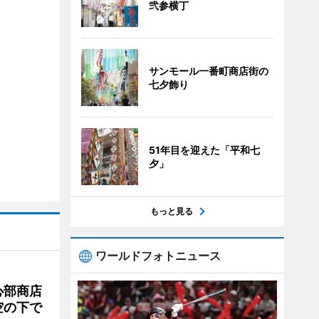
弐参横丁
サンモール一番町商店街の
七夕飾り
51年目を迎えた「平和七
夕」
もっと見る
ワールドフォトニュース
心部商店
空の下で