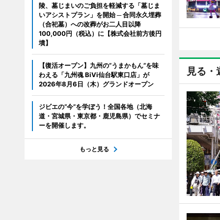
陵、墓じまいのご負担を軽減する「墓じま
いアシストプラン」を開始 ─ 合同永久埋葬
（合祀墓）への改葬がお二人目以降
100,000円（税込）に【株式会社前方後円
墳】
【復活オープン】九州の”うまかもん”を味
見る・
わえる「九州魂 BiVi仙台駅東口店」が
2026年8月6日（木）グランドオープン
ジビエの“今”を学ぼう！全国各地（北海
道・宮城県・東京都・鹿児島県）でセミナ
ーを開催します。
もっと見る