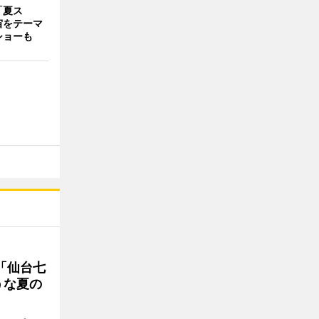
「夏ス
宙をテーマ
ショーも
「仙台七
うな夏の