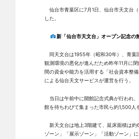
仙台市青葉区に7月1日、仙台市天文台（
した。
新「仙台市天文台」オープン記念の無料
同天文台は1955年（昭和30年）、青
観測環境の悪化が進んだため昨年11月に
間の資金や能力を活用する「社会資本整備
による仙台天文サービスが運営を行う。
当日は午前中に開館記念式典が行われ、1
館を待ちわびて集まった市民ら約1,500
新天文台は地上3階建て、延床面積は約6
ゾーン」「展示ゾーン」「活動ゾーン」に