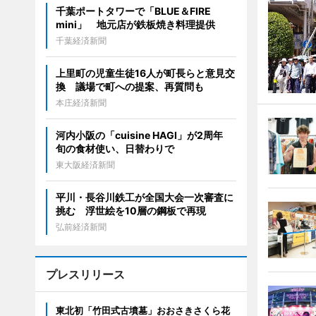
千葉ポートタワーで「BLUE＆FIRE
mini」 地元店が鉄板焼き料理提供
千葉経済新聞
上里町の児童生徒16人が町長らと意見交
換 議場で町への提案、再質問も
本庄経済新聞
河内小阪の「cuisine HAGI」が2周年
旬の食材使い、日替わりで
東大阪経済新聞
平川・長谷川鉄工が全国大会一次審査に
挑む 浮世絵を10層の鋼板で再現
弘前経済新聞
プレスリリース
東北初「竹田式古墳墓」おおさきさくら花