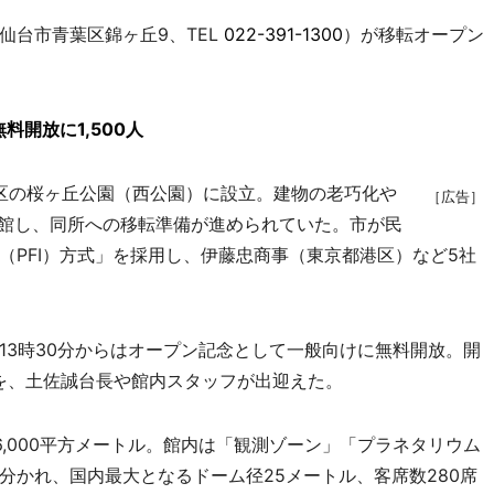
仙台市青葉区錦ヶ丘9、TEL
022-391-1300
）が移転オープン
開放に1,500人
葉区の桜ヶ丘公園（西公園）に設立。建物の老巧化や
［広告］
閉館し、同所への移転準備が進められていた。市が民
（PFI）方式」を採用し、伊藤忠商事（東京都港区）など5社
3時30分からはオープン記念として一般向けに無料開放。開
人を、土佐誠台長や館内スタッフが出迎えた。
,000平方メートル。館内は「観測ゾーン」「プラネタリウム
分かれ、国内最大となるドーム径25メートル、客席数280席