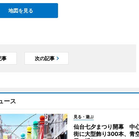
地図を見る
記事
次の記事
ュース
見る・遊ぶ
仙台七夕まつり開幕 中
街に大型飾り300本、青