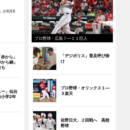
」が8月6
プロ野球・広島７―１１巨人
「デジポリス」普及呼び掛
「赤から」
け
赤から鍋」
食も
プロ野球・オリックス１―
ニー」仙台
３楽天
の小学2年
佐野日大、２回戦へ 高校
野球