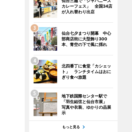
仙台三越で「ジャパニーズ
カレーフェス」 全国34店
が入れ替わり出店
仙台七夕まつり開幕 中心
部商店街に大型飾り300
本、青空の下で風に揺れ
北四番丁に食堂「カシェッ
ト」 ランチタイムはおに
ぎり食べ放題
地下鉄国際センター駅で
「羽生結弦と仙台市展」
写真や衣装、ゆかりの品展
示
もっと見る