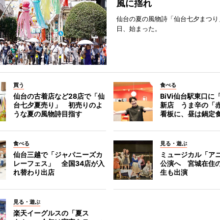
風に揺れ
仙台の夏の風物詩「仙台七夕まつり
日、始まった。
買う
食べる
仙台の古着店など28店で「仙
BiVi仙台駅東口に
台七夕夏売り」 初売りのよ
新店 うま辛の「
うな夏の風物詩目指す
看板に、昼は鍋定
食べる
見る・遊ぶ
仙台三越で「ジャパニーズカ
ミュージカル「ア
レーフェス」 全国34店が入
公演へ 宮城在住
れ替わり出店
生も出演
見る・遊ぶ
楽天イーグルスの「夏ス