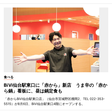
食べる
BiVi仙台駅東口に「赤から」新店 うま辛の「赤か
ら鍋」看板に、昼は鍋定食も
「赤からBiVi仙台駅東口店」（仙台市宮城野区榴岡2、TEL 022-353-
5515）が8月6日、BiVi仙台駅東口4階にオープンする。