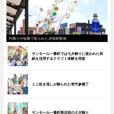
竹飾りや短冊で彩られたJR長町駅前
サンモール一番町では七夕飾りに使われた和
紙を活用するクラフト体験を用意
ミニ吹き流しが飾られた壱弐参横丁
サンモール一番町商店街の七夕飾り