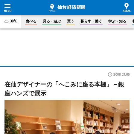
30°C
食べる
見る・遊ぶ
買う
暮らす・働く
学ぶ・知る
2008.03.05
在仙デザイナーの「へこみに座る本棚」－銀
座ハンズで展示