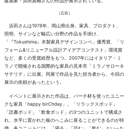
建築家・浜田真輔さんの作品が展示されている。
［広告］
浜田さんは1978年、岡山県出身。家具、プロダクト、
照明、サインなど幅広い分野の作品を手掛け、
「『Tokushima』木製家具デザインコンペ」優秀賞、「リ
フォーム&リニューアル設計アイデアコンテスト」環境賞
など、多くの受賞経歴をもつ。2007年にはイタリア・ミ
ラノで開催される国際的な家具の見本市「ミラノサローネ
サテリテ」に出展。同展で作品を見た担当者から、今回の
展示の依頼があったという。
イベントに展示された作品は、パーチ材を使ったユニー
クな家具「happy birChday」。「リラックスポッド」
「読書ポッド」「飲食ポッド」の3つのユニットで構成さ
れ、水平に置かれた板のへこみに座ることができるのが特
徴。各ユニットには、「寝る」「読む」「飲む」といった