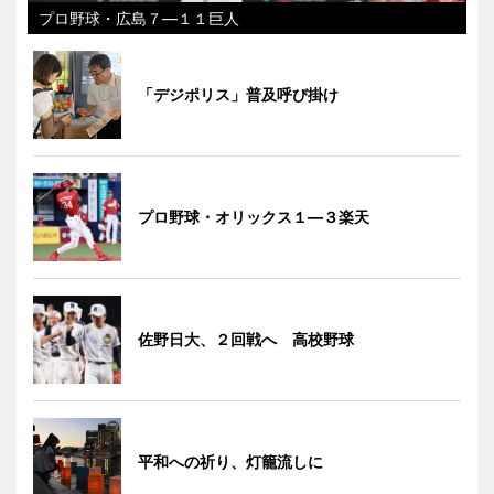
プロ野球・広島７―１１巨人
「デジポリス」普及呼び掛け
プロ野球・オリックス１―３楽天
佐野日大、２回戦へ 高校野球
平和への祈り、灯籠流しに