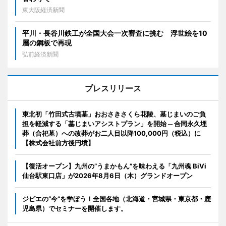
東大阪経済新聞
平川・長谷川鉄工が全国大会一次審査に挑む 浮世絵を10
層の鋼板で再現
弘前経済新聞
プレスリリース
東北初「竹田式古墳墓」おおさきさくら花陵、墓じまいのご負
担を軽減する「墓じまいアシストプラン」を開始 ─ 合同永久埋
葬（合祀墓）への改葬がお二人目以降100,000円（税込）に
【株式会社前方後円墳】
【復活オープン】九州の”うまかもん”を味わえる「九州魂 BiVi
仙台駅東口店」が2026年8月6日（木）グランドオープン
ジビエの“今”を学ぼう！全国各地（北海道・宮城県・東京都・鹿
児島県）でセミナーを開催します。