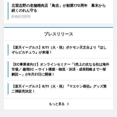
北習志野の老舗精肉店「鳥吉」が創業170周年 幕末から
続くのれん守る
船橋経済新聞
プレスリリース
【楽天イーグルス】8/11（火・祝）ポケモン天文台より『ほし
ぞらピカチュウ』が来場！
【EC事業者向け】オンラインセミナー「\売上の次なる柱は海外
市場／ 越境EC ～サイト構築・物流・決済・成長戦略まで一挙
解説～」が8月21日に開催！
【楽天イーグルス】8/11（火・祝）『マエケン画伯』グッズ第
二弾販売決定！
もっと見る