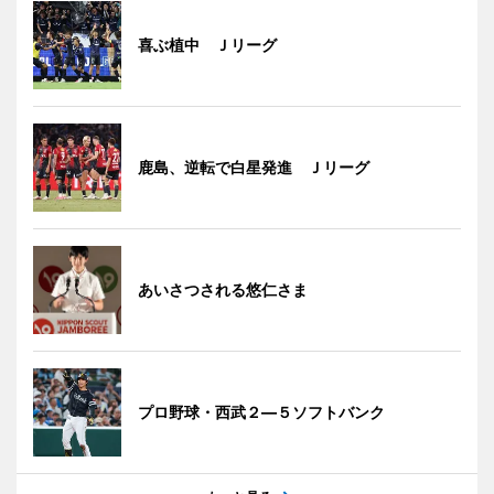
喜ぶ植中 Ｊリーグ
鹿島、逆転で白星発進 Ｊリーグ
あいさつされる悠仁さま
プロ野球・西武２―５ソフトバンク