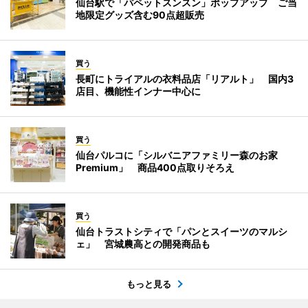
仙台駅で「パペットスンスン」ポップアップ ご当
地限定グッズ含む90点超販売
買う
長町にトライアルの衣料品店「リアルト」 国内3
店目、機能性インナー中心に
買う
仙台パルコに「シルバニアファミリー森のお家
Premium」 商品400点取りそろえ
買う
仙台トラストシティで「パンとスイーツのマルシ
ェ」 宮城農高との開発商品も
もっと見る