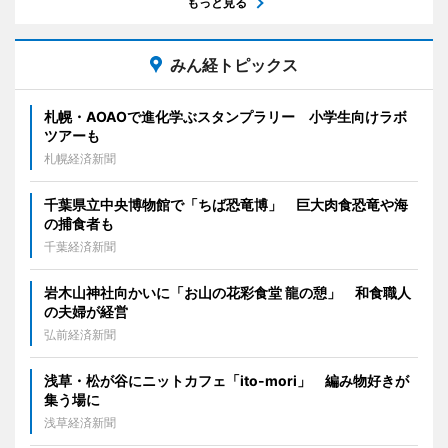
もっと見る
みん経トピックス
札幌・AOAOで進化学ぶスタンプラリー 小学生向けラボ
ツアーも
札幌経済新聞
千葉県立中央博物館で「ちば恐竜博」 巨大肉食恐竜や海
の捕食者も
千葉経済新聞
岩木山神社向かいに「お山の花彩食堂 龍の憩」 和食職人
の夫婦が経営
弘前経済新聞
浅草・松が谷にニットカフェ「ito-mori」 編み物好きが
集う場に
浅草経済新聞