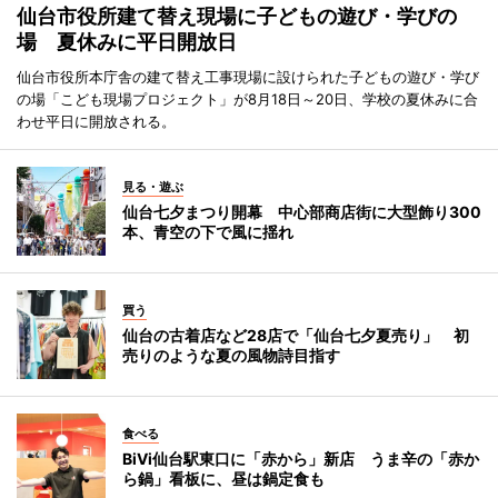
仙台市役所建て替え現場に子どもの遊び・学びの
場 夏休みに平日開放日
仙台市役所本庁舎の建て替え工事現場に設けられた子どもの遊び・学び
の場「こども現場プロジェクト」が8月18日～20日、学校の夏休みに合
わせ平日に開放される。
見る・遊ぶ
仙台七夕まつり開幕 中心部商店街に大型飾り300
本、青空の下で風に揺れ
買う
仙台の古着店など28店で「仙台七夕夏売り」 初
売りのような夏の風物詩目指す
食べる
BiVi仙台駅東口に「赤から」新店 うま辛の「赤か
ら鍋」看板に、昼は鍋定食も