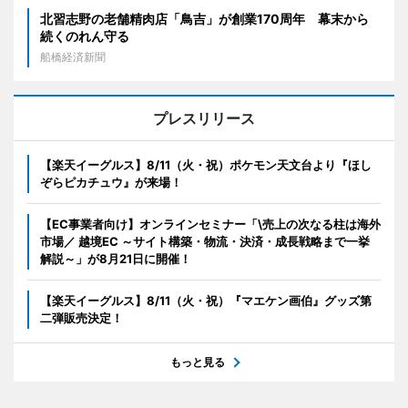
北習志野の老舗精肉店「鳥吉」が創業170周年 幕末から
続くのれん守る
船橋経済新聞
プレスリリース
【楽天イーグルス】8/11（火・祝）ポケモン天文台より『ほし
ぞらピカチュウ』が来場！
【EC事業者向け】オンラインセミナー「\売上の次なる柱は海外
市場／ 越境EC ～サイト構築・物流・決済・成長戦略まで一挙
解説～」が8月21日に開催！
【楽天イーグルス】8/11（火・祝）『マエケン画伯』グッズ第
二弾販売決定！
もっと見る