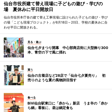
仙台市役所建て替え現場に子どもの遊び・学びの
場 夏休みに平日開放日
仙台市役所本庁舎の建て替え工事現場に設けられた子どもの遊び・学び
の場「こども現場プロジェクト」が8月18日～20日、学校の夏休みに合
わせ平日に開放される。
見る・遊ぶ
仙台七夕まつり開幕 中心部商店街に大型飾り300
本、青空の下で風に揺れ
買う
仙台の古着店など28店で「仙台七夕夏売り」 初
売りのような夏の風物詩目指す
食べる
BiVi仙台駅東口に「赤から」新店 うま辛の「赤か
ら鍋」看板に、昼は鍋定食も