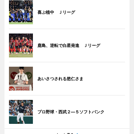
喜ぶ植中 Ｊリーグ
鹿島、逆転で白星発進 Ｊリーグ
あいさつされる悠仁さま
プロ野球・西武２―５ソフトバンク