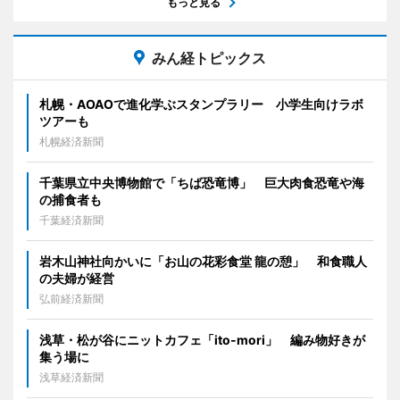
もっと見る
みん経トピックス
札幌・AOAOで進化学ぶスタンプラリー 小学生向けラボ
ツアーも
札幌経済新聞
千葉県立中央博物館で「ちば恐竜博」 巨大肉食恐竜や海
の捕食者も
千葉経済新聞
岩木山神社向かいに「お山の花彩食堂 龍の憩」 和食職人
の夫婦が経営
弘前経済新聞
浅草・松が谷にニットカフェ「ito-mori」 編み物好きが
集う場に
浅草経済新聞