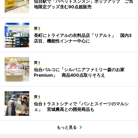
仙台駅で「パペットスンスン」ポップアップ ご当
地限定グッズ含む90点超販売
買う
長町にトライアルの衣料品店「リアルト」 国内3
店目、機能性インナー中心に
買う
仙台パルコに「シルバニアファミリー森のお家
Premium」 商品400点取りそろえ
買う
仙台トラストシティで「パンとスイーツのマルシ
ェ」 宮城農高との開発商品も
もっと見る