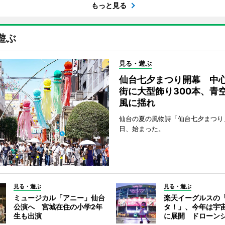
もっと見る
遊ぶ
見る・遊ぶ
仙台七夕まつり開幕 中
街に大型飾り300本、青
風に揺れ
仙台の夏の風物詩「仙台七夕まつり
日、始まった。
見る・遊ぶ
見る・遊ぶ
ミュージカル「アニー」仙台
楽天イーグルスの
公演へ 宮城在住の小学2年
タ！」、今年は宇
生も出演
に展開 ドローン