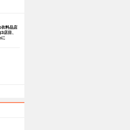
の衣料品店
内3店目、
心に