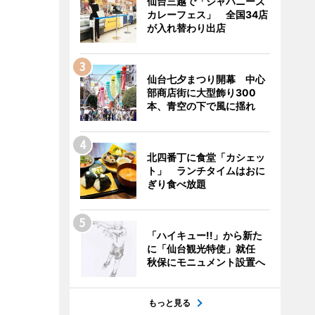
仙台三越で「ジャパニーズ
カレーフェス」 全国34店
が入れ替わり出店
仙台七夕まつり開幕 中心
部商店街に大型飾り300
本、青空の下で風に揺れ
北四番丁に食堂「カシェッ
ト」 ランチタイムはおに
ぎり食べ放題
「ハイキュー!!」から新た
に「仙台観光特使」就任
秋保にモニュメント設置へ
もっと見る