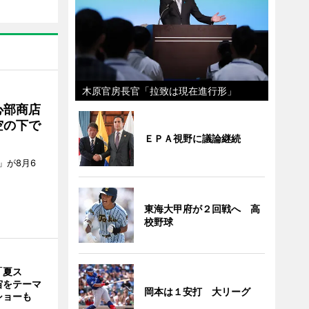
木原官房長官「拉致は現在進行形」
心部商店
空の下で
ＥＰＡ視野に議論継続
」が8月6
東海大甲府が２回戦へ 高
校野球
「夏ス
宙をテーマ
岡本は１安打 大リーグ
ショーも