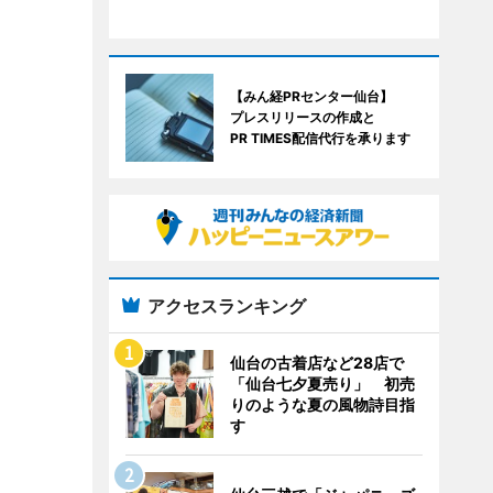
【みん経PRセンター仙台】
プレスリリースの作成と
PR TIMES配信代行を承ります
アクセスランキング
仙台の古着店など28店で
「仙台七夕夏売り」 初売
りのような夏の風物詩目指
す