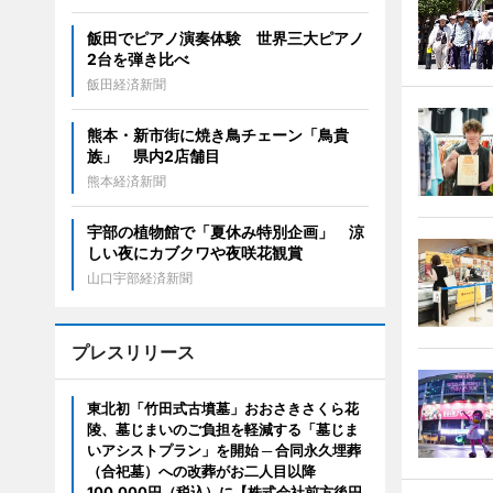
飯田でピアノ演奏体験 世界三大ピアノ
2台を弾き比べ
飯田経済新聞
熊本・新市街に焼き鳥チェーン「鳥貴
族」 県内2店舗目
熊本経済新聞
宇部の植物館で「夏休み特別企画」 涼
しい夜にカブクワや夜咲花観賞
山口宇部経済新聞
プレスリリース
東北初「竹田式古墳墓」おおさきさくら花
陵、墓じまいのご負担を軽減する「墓じま
いアシストプラン」を開始 ─ 合同永久埋葬
（合祀墓）への改葬がお二人目以降
100,000円（税込）に【株式会社前方後円