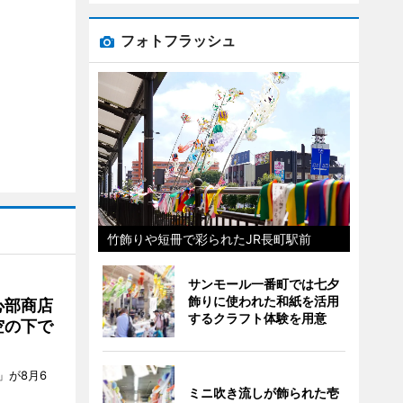
フォトフラッシュ
竹飾りや短冊で彩られたJR長町駅前
サンモール一番町では七夕
飾りに使われた和紙を活用
心部商店
するクラフト体験を用意
空の下で
」が8月6
ミニ吹き流しが飾られた壱