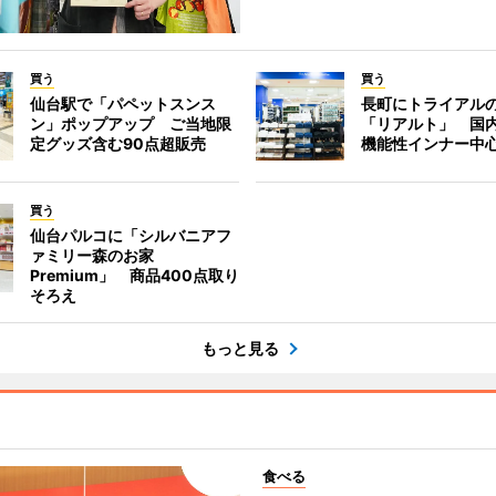
買う
買う
仙台駅で「パペットスンス
長町にトライアル
ン」ポップアップ ご当地限
「リアルト」 国
定グッズ含む90点超販売
機能性インナー中
買う
仙台パルコに「シルバニアフ
ァミリー森のお家
Premium」 商品400点取り
そろえ
もっと見る
食べる