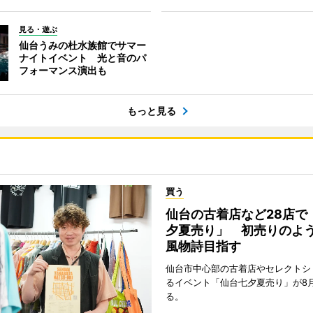
見る・遊ぶ
仙台うみの杜水族館でサマー
ナイトイベント 光と音のパ
フォーマンス演出も
もっと見る
買う
仙台の古着店など28店で
夕夏売り」 初売りのよ
風物詩目指す
仙台市中心部の古着店やセレクトシ
るイベント「仙台七夕夏売り」が8
る。