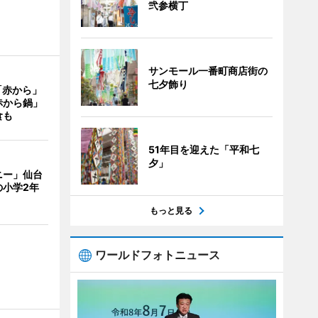
弐参横丁
サンモール一番町商店街の
七夕飾り
「赤から」
赤から鍋」
食も
51年目を迎えた「平和七
夕」
ニー」仙台
の小学2年
もっと見る
ワールドフォトニュース