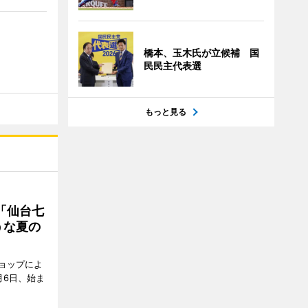
橋本、玉木氏が立候補 国
民民主代表選
もっと見る
「仙台七
うな夏の
ョップによ
月6日、始ま