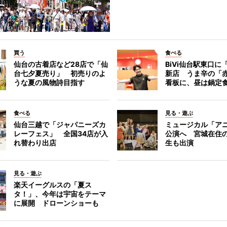
買う
食べる
仙台の古着店など28店で「仙
BiVi仙台駅東口に
台七夕夏売り」 初売りのよ
新店 うま辛の「
うな夏の風物詩目指す
看板に、昼は鍋定
食べる
見る・遊ぶ
仙台三越で「ジャパニーズカ
ミュージカル「ア
レーフェス」 全国34店が入
公演へ 宮城在住
れ替わり出店
生も出演
見る・遊ぶ
楽天イーグルスの「夏ス
タ！」、今年は宇宙をテーマ
に展開 ドローンショーも