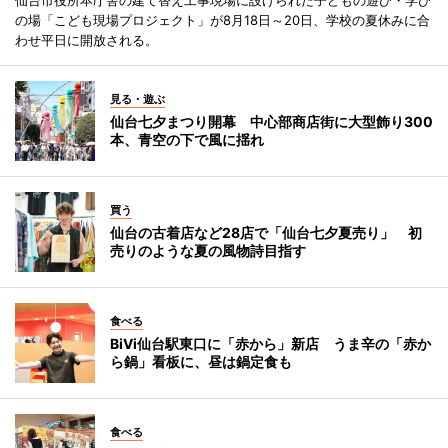
の場「こども現場プロジェクト」が8月18日～20日、学校の夏休みに合
わせ平日に開放される。
見る・遊ぶ
仙台七夕まつり開幕 中心部商店街に大型飾り300
本、青空の下で風に揺れ
買う
仙台の古着店など28店で「仙台七夕夏売り」 初
売りのような夏の風物詩目指す
食べる
BiVi仙台駅東口に「赤から」新店 うま辛の「赤か
ら鍋」看板に、昼は鍋定食も
食べる