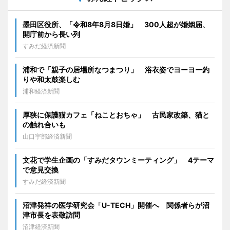
墨田区役所、「令和8年8月8日婚」 300人超が婚姻届、
開庁前から長い列
すみだ経済新聞
浦和で「親子の居場所なつまつり」 浴衣姿でヨーヨー釣
りや和太鼓楽しむ
浦和経済新聞
厚狭に保護猫カフェ「ねことおちゃ」 古民家改築、猫と
の触れ合いも
山口宇部経済新聞
文花で学生企画の「すみだタウンミーティング」 4テーマ
で意見交換
すみだ経済新聞
沼津発祥の医学研究会「U-TECH」開催へ 関係者らが沼
津市長を表敬訪問
沼津経済新聞