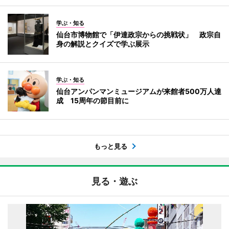
学ぶ・知る
仙台市博物館で「伊達政宗からの挑戦状」 政宗自
身の解説とクイズで学ぶ展示
学ぶ・知る
仙台アンパンマンミュージアムが来館者500万人達
成 15周年の節目前に
もっと見る
見る・遊ぶ