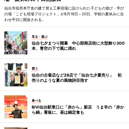
仙台市役所本庁舎の建て替え工事現場に設けられた子どもの遊び・学び
の場「こども現場プロジェクト」が8月18日～20日、学校の夏休みに合
わせ平日に開放される。
見る・遊ぶ
仙台七夕まつり開幕 中心部商店街に大型飾り300
本、青空の下で風に揺れ
買う
仙台の古着店など28店で「仙台七夕夏売り」 初
売りのような夏の風物詩目指す
食べる
BiVi仙台駅東口に「赤から」新店 うま辛の「赤か
ら鍋」看板に、昼は鍋定食も