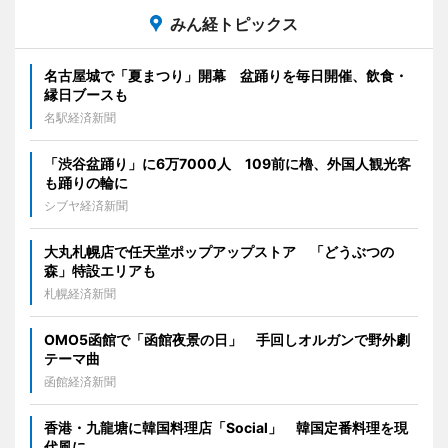
みん経トピックス
名古屋城で「夏まつり」開幕 盆踊りを毎日開催、飲食・
縁日ブースも
名駅経済新聞
「渋谷盆踊り」に6万7000人 109前に櫓、外国人観光客
も踊りの輪に
シブヤ経済新聞
大丸札幌店で任天堂ポップアップストア 「どうぶつの
森」特設エリアも
札幌経済新聞
OMO5函館で「函館夜景の日」 手回しオルガンで野外劇
テーマ曲
函館経済新聞
香港・九龍塘に韓国料理店「Social」 韓国定番料理を現
代風に