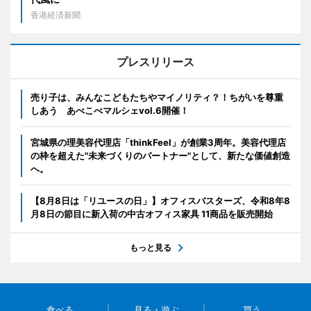
香港経済新聞
プレスリリース
売り子は、みんなこどもたちやマイノリティ？！ちがいを尊重
しあう あべこべマルシェvol.6開催！
宮城県の理美容代理店「thinkFeel」が創業3周年。美容代理店
の枠を超えた"未来づくりのパートナー"として、新たな価値創造
へ。
【8月8日は「リユースの日」】オフィスバスターズ、令和8年8
月8日の節目に新入荷の中古オフィス家具 11商品を販売開始
もっと見る
食べる
見る・遊ぶ
買う