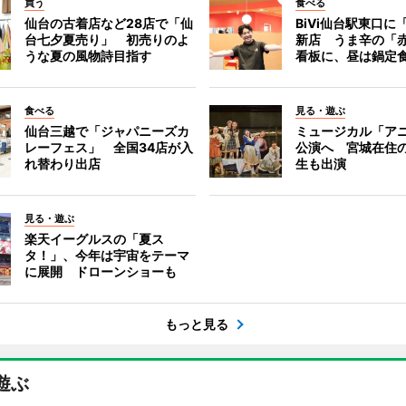
買う
食べる
仙台の古着店など28店で「仙
BiVi仙台駅東口に
台七夕夏売り」 初売りのよ
新店 うま辛の「
うな夏の風物詩目指す
看板に、昼は鍋定
食べる
見る・遊ぶ
仙台三越で「ジャパニーズカ
ミュージカル「ア
レーフェス」 全国34店が入
公演へ 宮城在住
れ替わり出店
生も出演
見る・遊ぶ
楽天イーグルスの「夏ス
タ！」、今年は宇宙をテーマ
に展開 ドローンショーも
もっと見る
遊ぶ