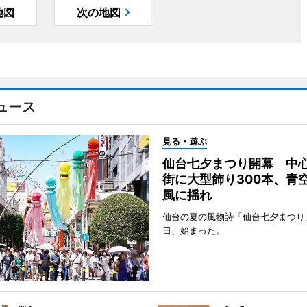
地図
次の地図
ュース
見る・遊ぶ
仙台七夕まつり開幕 中
街に大型飾り300本、青
風に揺れ
仙台の夏の風物詩「仙台七夕まつり
日、始まった。