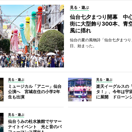
見る・遊ぶ
仙台七夕まつり開幕 中
街に大型飾り300本、青
風に揺れ
仙台の夏の風物詩「仙台七夕まつり
日、始まった。
見る・遊ぶ
見る・遊ぶ
ミュージカル「アニー」仙台
楽天イーグルスの
公演へ 宮城在住の小学2年
タ！」、今年は宇
生も出演
に展開 ドローン
見る・遊ぶ
仙台うみの杜水族館でサマー
ナイトイベント 光と音のパ
フォーマンス演出も