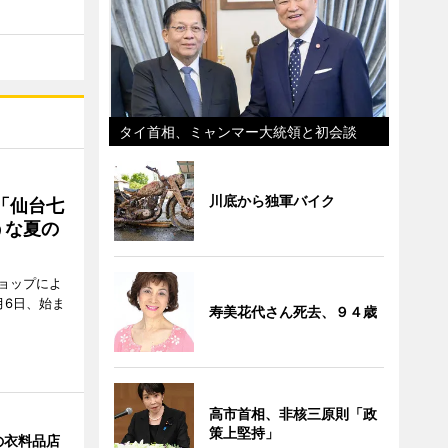
タイ首相、ミャンマー大統領と初会談
川底から独軍バイク
「仙台七
うな夏の
ョップによ
月6日、始ま
寿美花代さん死去、９４歳
高市首相、非核三原則「政
策上堅持」
の衣料品店