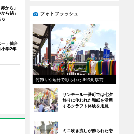
「赤から」
フォトフラッシュ
赤から鍋」
食も
ニー」仙台
の小学2年
竹飾りや短冊で彩られたJR長町駅前
サンモール一番町では七夕
飾りに使われた和紙を活用
するクラフト体験を用意
ミニ吹き流しが飾られた壱