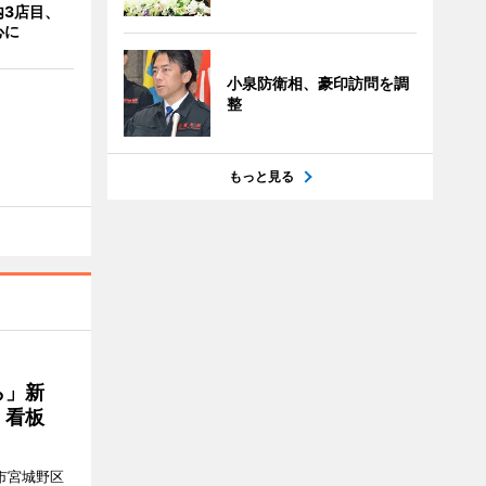
内3店目、
心に
小泉防衛相、豪印訪問を調
整
もっと見る
ら」新
」看板
市宮城野区