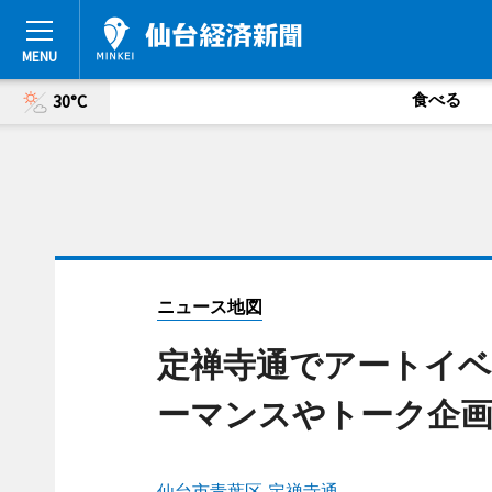
食べる
30°C
ニュース地図
定禅寺通でアートイベ
ーマンスやトーク企画
仙台市青葉区 定禅寺通