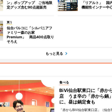
ン」ポップアップ ご当地限
「リアルト」 国
定グッズ含む90点超販売
機能性インナー中
買う
仙台パルコに「シルバニアフ
ァミリー森のお家
Premium」 商品400点取り
そろえ
もっと見る
食べる
BiVi仙台駅東口に「赤か
店 うま辛の「赤から鍋
に、昼は鍋定食も
「赤からBiVi仙台駅東口店」（仙台