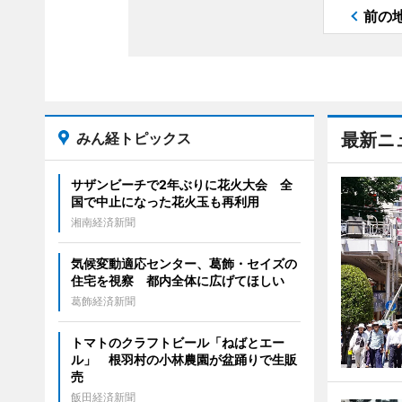
前の
みん経トピックス
最新ニ
サザンビーチで2年ぶりに花火大会 全
国で中止になった花火玉も再利用
湘南経済新聞
気候変動適応センター、葛飾・セイズの
住宅を視察 都内全体に広げてほしい
葛飾経済新聞
トマトのクラフトビール「ねばとエー
ル」 根羽村の小林農園が盆踊りで生販
売
飯田経済新聞