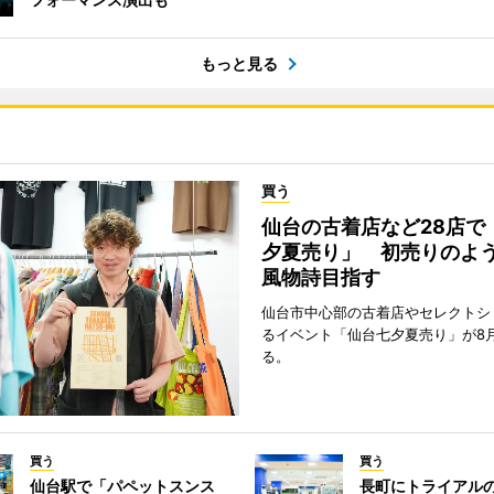
もっと見る
買う
仙台の古着店など28店で
夕夏売り」 初売りのよ
風物詩目指す
仙台市中心部の古着店やセレクトシ
るイベント「仙台七夕夏売り」が8
る。
買う
買う
仙台駅で「パペットスンス
長町にトライアル