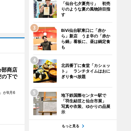
「仙台七夕夏売り」 初売
りのような夏の風物詩目指
す
BiVi仙台駅東口に「赤か
ら」新店 うま辛の「赤か
ら鍋」看板に、昼は鍋定食
も
北四番丁に食堂「カシェッ
心部商店
ト」 ランチタイムはおに
空の下で
ぎり食べ放題
」が8月6
地下鉄国際センター駅で
「羽生結弦と仙台市展」
写真や衣装、ゆかりの品展
示
もっと見る