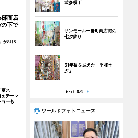
弐参横丁
心部商店
空の下で
サンモール一番町商店街の
七夕飾り
」が8月6
51年目を迎えた「平和七
夕」
「夏ス
もっと見る
宙をテーマ
ショーも
ワールドフォトニュース