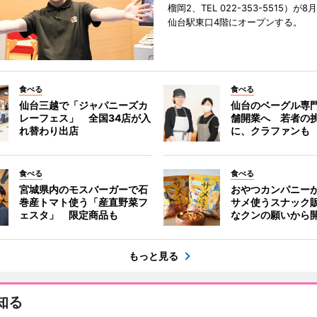
榴岡2、TEL 022-353-5515）が8月
仙台駅東口4階にオープンする。
食べる
食べる
仙台三越で「ジャパニーズカ
仙台のベーグル専
レーフェス」 全国34店が入
舗開業へ 若者の
れ替わり出店
に、クラファンも
食べる
食べる
宮城県内のモスバーガーで石
おやつカンパニー
巻産トマト使う「産直野菜フ
サメ使うスナック
ェスタ」 限定商品も
なクンの願いから
もっと見る
知る