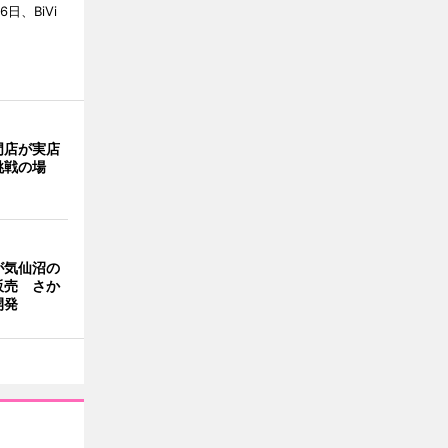
6日、BiVi
門店が実店
挑戦の場
が気仙沼の
販売 さか
開発