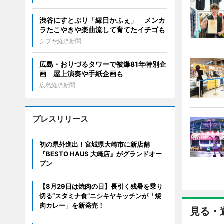
渋谷にすとぷり「縁日かふぇ」 メンカ
ラたこやきや楽曲流して育てたイチゴも
シブヤ経済新聞
広島・おりづるタワーで被爆81年特別企
画 屋上演奏や手紙企画も
広島経済新聞
プレスリリース
初の県外進出！宮城県大崎市に新店舗
『BESTO HAUS 大崎店』がグランドオー
プン
【8月29日は焼肉の日】長引く残暑を乗り
切る“スタミナ食”ニシキヤキッチンが「焼
肉カレー」を新発売！
見る・