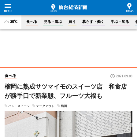
30°C
食べる
見る・遊ぶ
買う
暮らす・働く
学ぶ・知る
食べる
2021.09.03
榴岡に熟成サツマイモのスイーツ店 和食店
が勝手口で新業態、フルーツ大福も
パン・スイーツ
テークアウト
榴岡