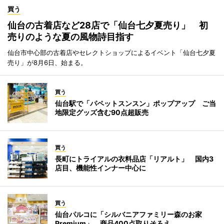
買う
仙台の古着店など28店で「仙台七夕夏売り」 初
売りのような夏の風物詩目指す
仙台市中心部の古着店やセレクトショップによるイベント「仙台七夕夏
売り」が8月6日、始まる。
買う
仙台駅で「パペットスンスン」ポップアップ ご当
地限定グッズ含む90点超販売
買う
長町にトライアルの衣料品店「リアルト」 国内3
店目、機能性インナー中心に
買う
仙台パルコに「シルバニアファミリー森のお家
Premium」 商品400点取りそろえ