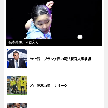
張本美和、４強入り
米上院、ブランチ氏の司法長官人事承認
柏、開幕白星 Ｊリーグ