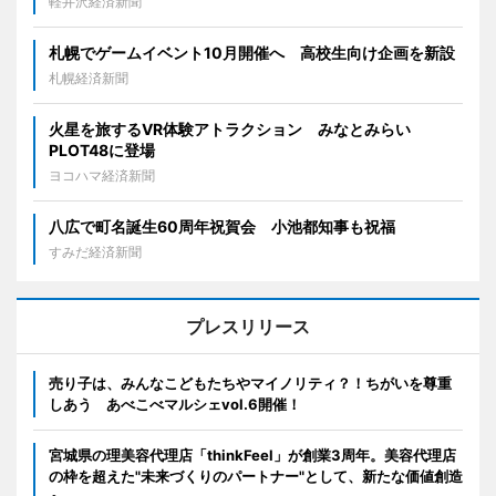
軽井沢経済新聞
札幌でゲームイベント10月開催へ 高校生向け企画を新設
札幌経済新聞
火星を旅するVR体験アトラクション みなとみらい
PLOT48に登場
ヨコハマ経済新聞
八広で町名誕生60周年祝賀会 小池都知事も祝福
すみだ経済新聞
プレスリリース
売り子は、みんなこどもたちやマイノリティ？！ちがいを尊重
しあう あべこべマルシェvol.6開催！
宮城県の理美容代理店「thinkFeel」が創業3周年。美容代理店
の枠を超えた"未来づくりのパートナー"として、新たな価値創造