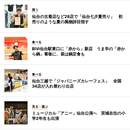
買う
仙台の古着店など28店で「仙台七夕夏売り」 初
売りのような夏の風物詩目指す
食べる
BiVi仙台駅東口に「赤から」新店 うま辛の「赤か
ら鍋」看板に、昼は鍋定食も
食べる
仙台三越で「ジャパニーズカレーフェス」 全国
34店が入れ替わり出店
見る・遊ぶ
ミュージカル「アニー」仙台公演へ 宮城在住の小
学2年生も出演