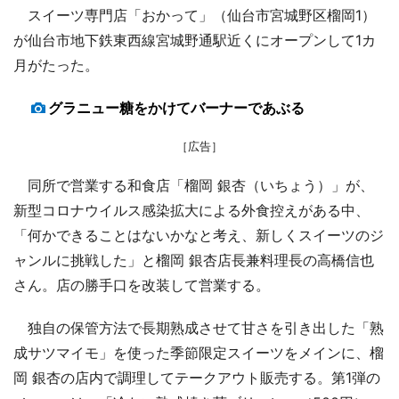
スイーツ専門店「おかって」（仙台市宮城野区榴岡1）
が仙台市地下鉄東西線宮城野通駅近くにオープンして1カ
月がたった。
グラニュー糖をかけてバーナーであぶる
［広告］
同所で営業する和食店「榴岡 銀杏（いちょう）」が、
新型コロナウイルス感染拡大による外食控えがある中、
「何かできることはないかなと考え、新しくスイーツのジ
ャンルに挑戦した」と榴岡 銀杏店長兼料理長の高橋信也
さん。店の勝手口を改装して営業する。
独自の保管方法で長期熟成させて甘さを引き出した「熟
成サツマイモ」を使った季節限定スイーツをメインに、榴
岡 銀杏の店内で調理してテークアウト販売する。第1弾の