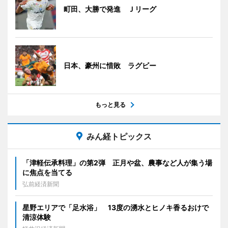
町田、大勝で発進 Ｊリーグ
日本、豪州に惜敗 ラグビー
もっと見る
みん経トピックス
「津軽伝承料理」の第2弾 正月や盆、農事など人が集う場
に焦点を当てる
弘前経済新聞
星野エリアで「足水浴」 13度の湧水とヒノキ香るおけで
清涼体験