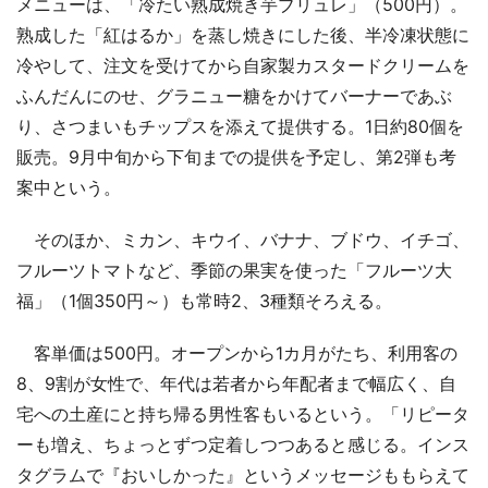
メニューは、「冷たい熟成焼き芋ブリュレ」（500円）。
熟成した「紅はるか」を蒸し焼きにした後、半冷凍状態に
冷やして、注文を受けてから自家製カスタードクリームを
ふんだんにのせ、グラニュー糖をかけてバーナーであぶ
り、さつまいもチップスを添えて提供する。1日約80個を
販売。9月中旬から下旬までの提供を予定し、第2弾も考
案中という。
そのほか、ミカン、キウイ、バナナ、ブドウ、イチゴ、
フルーツトマトなど、季節の果実を使った「フルーツ大
福」（1個350円～）も常時2、3種類そろえる。
客単価は500円。オープンから1カ月がたち、利用客の
8、9割が女性で、年代は若者から年配者まで幅広く、自
宅への土産にと持ち帰る男性客もいるという。「リピータ
ーも増え、ちょっとずつ定着しつつあると感じる。インス
タグラムで『おいしかった』というメッセージももらえて