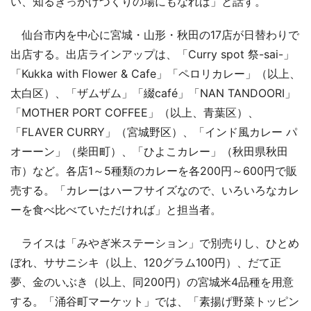
い、知るきっかけづくりの場にもなれば」と話す。
仙台市内を中心に宮城・山形・秋田の17店が日替わりで
出店する。出店ラインアップは、「Curry spot 祭-sai-」
「Kukka with Flower & Cafe」「ペロリカレー」（以上、
太白区）、「ザムザム」「綴café」「NAN TANDOORI」
「MOTHER PORT COFFEE」（以上、青葉区）、
「FLAVER CURRY」（宮城野区）、「インド風カレー パ
オーーン」（柴田町）、「ひよこカレー」（秋田県秋田
市）など。各店1～5種類のカレーを各200円～600円で販
売する。「カレーはハーフサイズなので、いろいろなカレ
ーを食べ比べていただければ」と担当者。
ライスは「みやぎ米ステーション」で別売りし、ひとめ
ぼれ、ササニシキ（以上、120グラム100円）、だて正
夢、金のいぶき（以上、同200円）の宮城米4品種を用意
する。「涌谷町マーケット」では、「素揚げ野菜トッピン