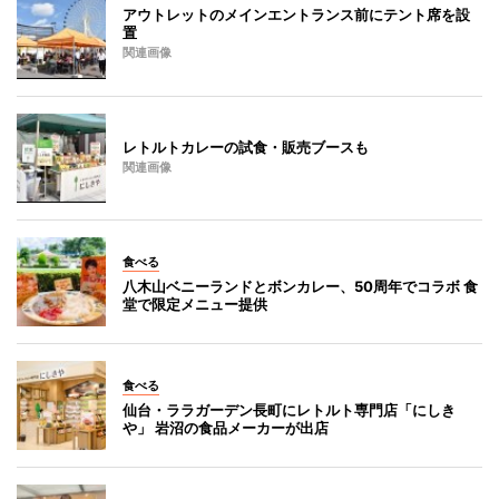
アウトレットのメインエントランス前にテント席を設
置
関連画像
レトルトカレーの試食・販売ブースも
関連画像
食べる
八木山ベニーランドとボンカレー、50周年でコラボ 食
堂で限定メニュー提供
食べる
仙台・ララガーデン長町にレトルト専門店「にしき
や」 岩沼の食品メーカーが出店