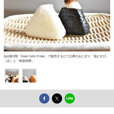
仙台駅2階「Date Cafe O'rder」で販売するだて正夢のおにぎり「塩むすび」
（左）と「南蛮味噌」