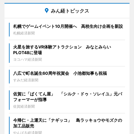
みん経トピックス
札幌でゲームイベント10月開催へ 高校生向け企画を新設
札幌経済新聞
火星を旅するVR体験アトラクション みなとみらい
PLOT48に登場
ヨコハマ経済新聞
八広で町名誕生60周年祝賀会 小池都知事も祝福
すみだ経済新聞
佐賀に「ばくてん屋」 「シルク・ドゥ・ソレイユ」元パ
フォーマーが指導
佐賀経済新聞
今帰仁・上運天に「ナギッコ」 島ラッキョウやモズクの
加工品販売
やんばる経済新聞