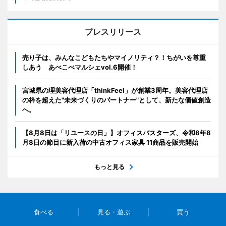
プレスリリース
売り子は、みんなこどもたちやマイノリティ？！ちがいを尊重
しあう あべこべマルシェvol.6開催！
宮城県の理美容代理店「thinkFeel」が創業3周年。美容代理店
の枠を超えた"未来づくりのパートナー"として、新たな価値創造
へ。
【8月8日は「リユースの日」】オフィスバスターズ、令和8年8
月8日の節目に新入荷の中古オフィス家具 11商品を販売開始
もっと見る
食べる
見る・遊ぶ
買う