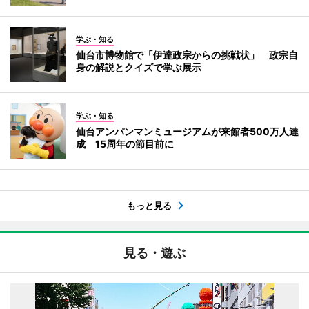
学ぶ・知る
仙台市博物館で「伊達政宗からの挑戦状」 政宗自
身の解説とクイズで学ぶ展示
学ぶ・知る
仙台アンパンマンミュージアムが来館者500万人達
成 15周年の節目前に
もっと見る
見る・遊ぶ