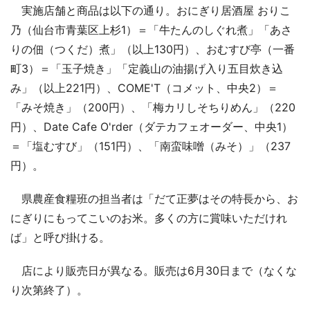
実施店舗と商品は以下の通り。おにぎり居酒屋 おりこ
乃（仙台市青葉区上杉1）＝「牛たんのしぐれ煮」「あさ
りの佃（つくだ）煮」（以上130円）、おむすび亭（一番
町3）＝「玉子焼き」「定義山の油揚げ入り五目炊き込
み」（以上221円）、COME'T（コメット、中央2）＝
「みそ焼き」（200円）、「梅カリしそちりめん」（220
円）、Date Cafe O'rder（ダテカフェオーダー、中央1）
＝「塩むすび」（151円）、「南蛮味噌（みそ）」（237
円）。
県農産食糧班の担当者は「だて正夢はその特長から、お
にぎりにもってこいのお米。多くの方に賞味いただけれ
ば」と呼び掛ける。
店により販売日が異なる。販売は6月30日まで（なくな
り次第終了）。