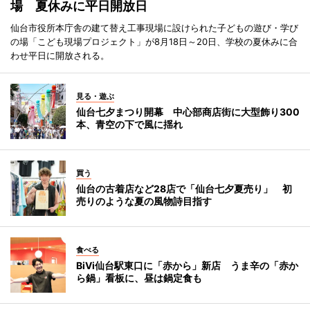
場 夏休みに平日開放日
仙台市役所本庁舎の建て替え工事現場に設けられた子どもの遊び・学び
の場「こども現場プロジェクト」が8月18日～20日、学校の夏休みに合
わせ平日に開放される。
見る・遊ぶ
仙台七夕まつり開幕 中心部商店街に大型飾り300
本、青空の下で風に揺れ
買う
仙台の古着店など28店で「仙台七夕夏売り」 初
売りのような夏の風物詩目指す
食べる
BiVi仙台駅東口に「赤から」新店 うま辛の「赤か
ら鍋」看板に、昼は鍋定食も