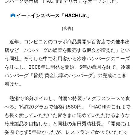
ンバーグ専門店「HACHI's デリカ」をオープンした。
イートインスペース「HACHI Jr.」
［広告］
近年、コンビニとのコラボ商品展開や百貨店での催事出
店など「ハンバーグの総菜を販売する機会が増えた」とい
う同社。そうした中で利用客から冷凍ハンバーグのニーズ
を耳にし、2008年に開発を開始。5年の歳月を経て、冷凍
ハンバーグ「旨焼 黄金比率のハンバーグ」の完成にこぎ
着けた。
熱湯で18分ボイルし、付属の特製デミグラスソースで食
べる。1個120グラムで価格は580円。「HACHIをこれまで
も長く愛していただいた皆さまに認めていただけるような
冷凍製品を目指した」と同社の角田秀晴社長。「開発には
妥協できず5年掛かったが、レストランで食べていただく