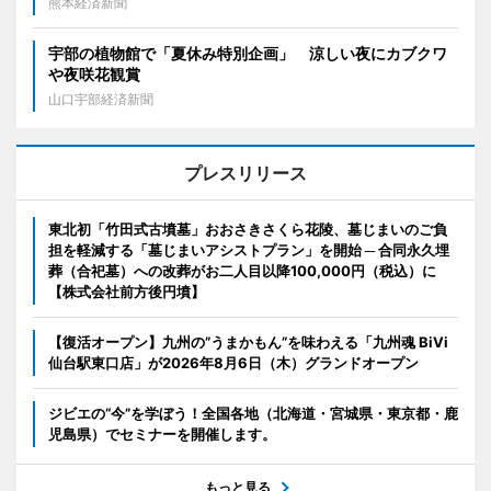
熊本経済新聞
宇部の植物館で「夏休み特別企画」 涼しい夜にカブクワ
や夜咲花観賞
山口宇部経済新聞
プレスリリース
東北初「竹田式古墳墓」おおさきさくら花陵、墓じまいのご負
担を軽減する「墓じまいアシストプラン」を開始 ─ 合同永久埋
葬（合祀墓）への改葬がお二人目以降100,000円（税込）に
【株式会社前方後円墳】
【復活オープン】九州の”うまかもん”を味わえる「九州魂 BiVi
仙台駅東口店」が2026年8月6日（木）グランドオープン
ジビエの“今”を学ぼう！全国各地（北海道・宮城県・東京都・鹿
児島県）でセミナーを開催します。
もっと見る