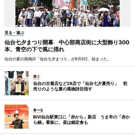
見る・遊ぶ
仙台七夕まつり開幕 中心部商店街に大型飾り300
本、青空の下で風に揺れ
仙台の夏の風物詩「仙台七夕まつり」が8月6日、始まった。
買う
仙台の古着店など28店で「仙台七夕夏売り」 初
売りのような夏の風物詩目指す
食べる
BiVi仙台駅東口に「赤から」新店 うま辛の「赤か
ら鍋」看板に、昼は鍋定食も