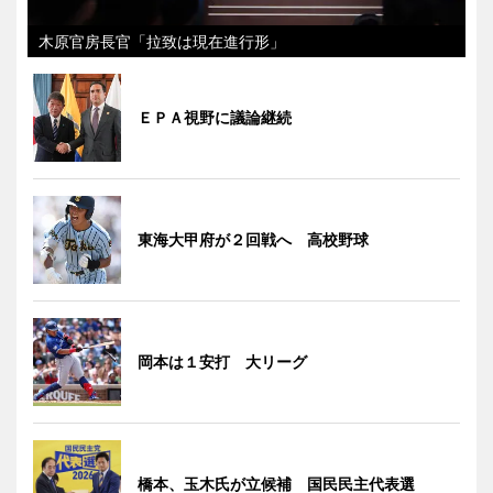
木原官房長官「拉致は現在進行形」
ＥＰＡ視野に議論継続
東海大甲府が２回戦へ 高校野球
岡本は１安打 大リーグ
橋本、玉木氏が立候補 国民民主代表選