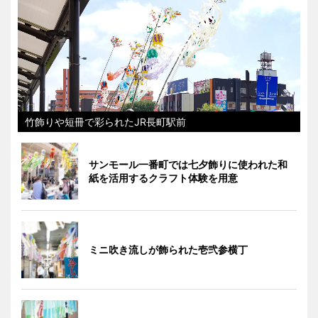
竹飾りや短冊で彩られたJR長町駅前
サンモール一番町では七夕飾りに使われた和
紙を活用するクラフト体験を用意
ミニ吹き流しが飾られた壱弐参横丁